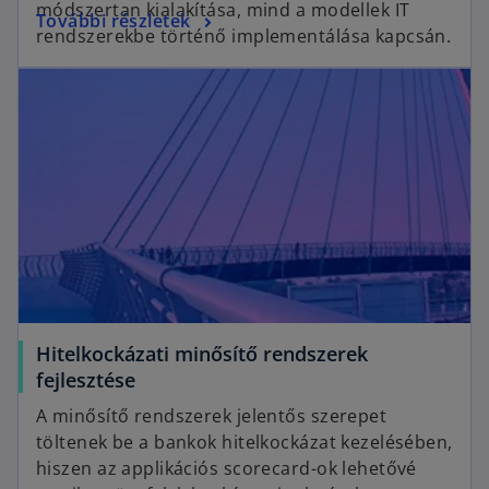
módszertan kialakítása, mind a modellek IT
o
További részletek
i
rendszerekbe történő implementálása kapcsán.
p
n
opens in a new tab
e
a
n
n
s
e
i
w
n
t
a
a
n
b
e
w
t
a
Hitelkockázati minősítő rendszerek
b
o
fejlesztése
p
A minősítő rendszerek jelentős szerepet
e
töltenek be a bankok hitelkockázat kezelésében,
n
hiszen az applikációs scorecard-ok lehetővé
s