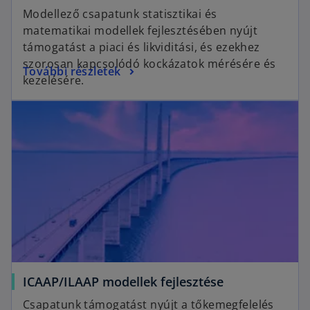
p
Modellező csapatunk statisztikai és
e
matematikai modellek fejlesztésében nyújt
n
támogatást a piaci és likviditási, és ezekhez
s
szorosan kapcsolódó kockázatok mérésére és
o
További részletek
i
kezelésére.
p
n
opens in a new tab
e
a
n
n
s
e
i
w
n
t
a
a
n
b
e
w
t
a
o
ICAAP/ILAAP modellek fejlesztése
b
p
Csapatunk támogatást nyújt a tőkemegfelelés