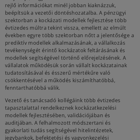
rejlő információkat minél jobban kiaknázzuk,
beépítsük a vezetői döntéshozatalba. A pénzügyi
szektorban a kockázati modellek fejlesztése több
évtizedes múltra tekint vissza, emellett az elmúlt
években egyre több szektorban nőtt a jelentősége a
prediktív modellek alkalmazásának, a vállalkozás
tevékenységét érintő kockázatok feltárásának és
modellek segítségével történő előrejelzésének. A
vállalatok működésük során vállalt kockázatainak
tudatosításával és ésszerű mértékűre való
csökkentésével a működés kiszámíthatóbbá,
fenntarthatóbbá válik.
Vezető és tanácsadó kollégáink több évtizedes
tapasztalattal rendelkeznek kockázatkezelési
modellek fejlesztésében, validációjában és
auditjában. A felhalmozott módszertani és
gyakorlati tudás segítségével hitelintézetek,
jegybankok, befektetési és vagyonkezelési