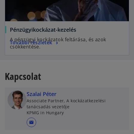
e
t
w
a
t
b
a
o
Pénzügyikockázat-kezelés
b
p
A pénzügyi kockázatok feltárása, és azok
o
További részletek
e
csökkentése.
p
n
e
s
n
i
s
n
Kapcsolat
i
a
n
n
a
Szalai Péter
e
n
w
Associate Partner, A kockázatkezelési
e
tanácsadás vezetője
t
KPMG in Hungary
w
a
t
b
mail
a