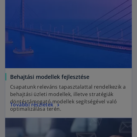
n
a
s
n
i
e
n
w
a
t
n
a
e
b
w
t
a
o
Behajtási modellek fejlesztése
b
p
Csapatunk releváns tapasztalattal rendelkezik a
e
behajtási üzleti modellek, illetve stratégiák
n
döntéstámogató modellek segítségével való
o
További részletek
s
optimalizálása terén.
p
i
opens in a new tab
e
n
n
a
s
n