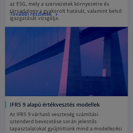
n
az ESG, mely a szervezetek környezetre és
s
társadalomra gyakorolt hatását, valamint belső
o
További részletek
i
igazgatását vizsgálja.
p
n
opens in a new tab
e
a
n
n
s
e
i
w
n
t
a
a
n
b
e
w
t
a
o
IFRS 9 alapú értékvesztés modellek
b
p
Az IFRS 9 várható veszteség számítási
e
sztenderd bevezetése során jelentős
n
tapasztalatokat gyűjtöttünk mind a modellezési
s