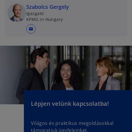
b
Szabolcs Gergely
Igazgató
KPMG in Hungary
mail
Lépjen velünk kapcsolatba!
Világos és praktikus megoldásokkal
támogatjuk ügyfeleinket.