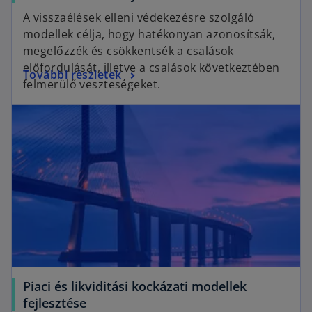
p
A visszaélések elleni védekezésre szolgáló
e
modellek célja, hogy hatékonyan azonosítsák,
n
megelőzzék és csökkentsék a csalások
s
előfordulását, illetve a csalások következtében
o
További részletek
i
felmerülő veszteségeket.
p
n
opens in a new tab
e
a
n
n
s
e
i
w
n
t
a
a
n
b
e
w
t
a
Piaci és likviditási kockázati modellek
b
o
fejlesztése