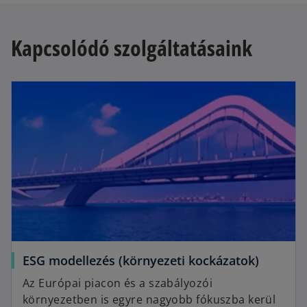
Kapcsolódó szolgáltatásaink
opens in a new tab
o
ESG modellezés (környezeti kockázatok)
p
Az Európai piacon és a szabályozói
e
környezetben is egyre nagyobb fókuszba kerül