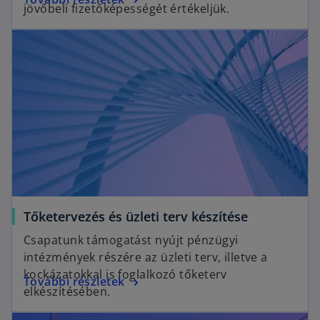
e
jövőbeli fizetőképességét értékeljük.
p
n
opens in a new tab
e
s
n
i
s
n
i
a
n
n
a
e
n
w
e
t
w
a
t
b
a
o
Tőketervezés és üzleti terv készítése
b
p
Csapatunk támogatást nyújt pénzügyi
e
intézmények részére az üzleti terv, illetve a
n
kockázatokkal is foglalkozó tőketerv
o
További részletek
s
elkészítésében.
p
i
opens in a new tab
e
n