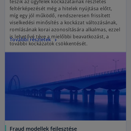
teszik az ügyfelek kockázatainak részletes
i
feltérképezését még a hitelek nyújtása előtt,
n
míg egy jól működő, rendszeresen frissített
a
viselkedési minősítés a kockázat változásának,
n
romlásának korai azonosítására alkalmas, ezzel
e
is lehetővé téve a mielőbbi beavatkozást, a
o
További részletek
w
további kockázatok csökkentését.
p
t
opens in a new tab
e
a
n
b
s
i
n
a
n
e
w
t
a
o
Fraud modellek fejlesztése
b