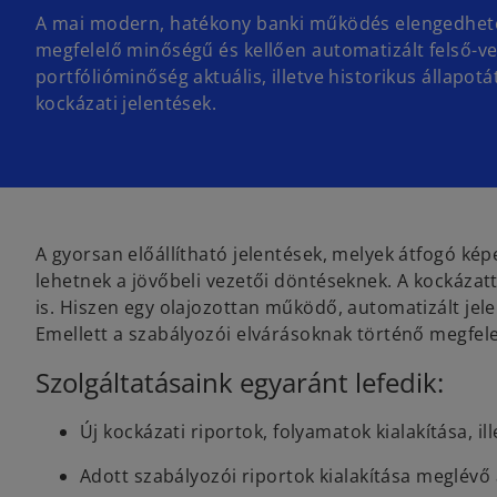
A mai modern, hatékony banki működés elengedhete
megfelelő minőségű és kellően automatizált felső-vez
portfólióminőség aktuális, illetve historikus állapo
kockázati jelentések.
A gyorsan előállítható jelentések, melyek átfogó képe
lehetnek a jövőbeli vezetői döntéseknek. A kockázat
is. Hiszen egy olajozottan működő, automatizált je
Emellett a szabályozói elvárásoknak történő megfelelé
Szolgáltatásaink egyaránt lefedik:
Új kockázati riportok, folyamatok kialakítása, i
Adott szabályozói riportok kialakítása meglévő