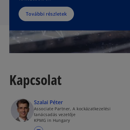
e
n
w
a
További részletek
t
n
a
e
b
w
t
a
b
Kapcsolat
Szalai Péter
Associate Partner, A kockázatkezelési
tanácsadás vezetője
KPMG in Hungary