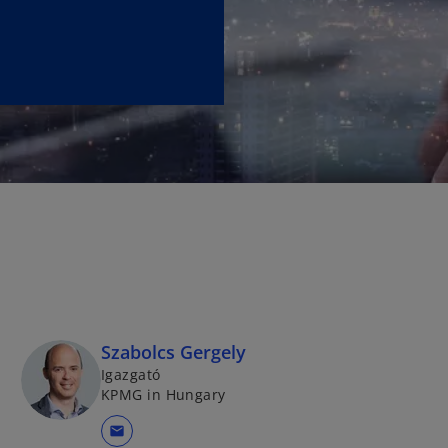
e
w
t
a
b
Szabolcs Gergely
Igazgató
KPMG in Hungary
mail