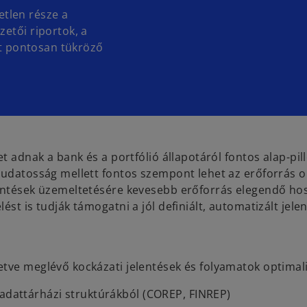
tlen része a
etői riportok, a
tát pontosan tükröző
t adnak a bank és a portfólió állapotáról fontos alap-pil
tudatosság mellett fontos szempont lehet az erőforrás o
lentések üzemeltetésére kevesebb erőforrás elegendő ho
st is tudják támogatni a jól definiált, automatizált jele
lletve meglévő kockázati jelentések és folyamatok optimal
 adattárházi struktúrákból (COREP, FINREP)