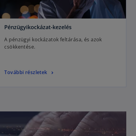
o
Pénzügyikockázat-kezelés
p
A pénzügyi kockázatok feltárása, és azok
e
csökkentése.
n
s
i
n
o
További részletek
a
p
n
e
e
n
w
s
t
i
a
n
b
a
n