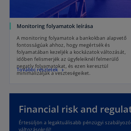
o
Monitoring folyamatok leírása
p
A monitoring folyamatok a bankokban alapvető
e
fontosságúak ahhoz, hogy megértsék és
n
folyamatában kezeljék a kockázatok változását,
s
időben felismerjék az ügyfeleiknél felmerülő
i
negatív folyamatokat, és ezen keresztül
n
o
További részletek
minimalizálják a veszteségeiket.
a
p
n
e
e
n
w
o
s
t
p
i
Financial risk and regulat
a
e
n
b
n
a
Értesüljön a legaktuálisabb pénzügyi szabályozó
s
n
változásokról!
i