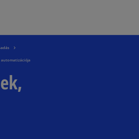
Ugrás a fő tartalomra
sadás
 automatizációja
sek,