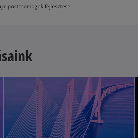
 új riportcsomagok fejlesztése
ásaink
opens in a new tab
opens in a new tab