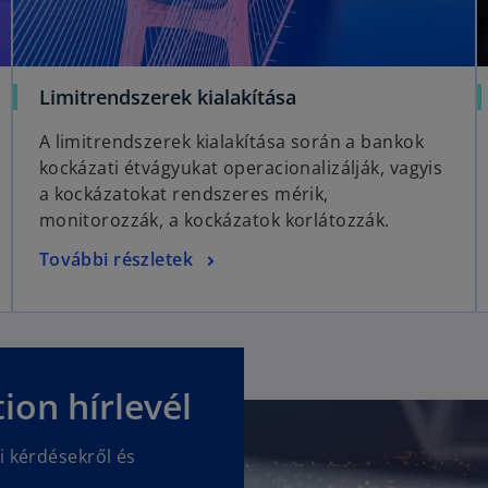
o
Limitrendszerek kialakítása
p
A limitrendszerek kialakítása során a bankok
e
kockázati étvágyukat operacionalizálják, vagyis
n
a kockázatokat rendszeres mérik,
s
monitorozzák, a kockázatok korlátozzák.
i
n
o
További részletek
a
p
n
e
e
n
w
s
t
i
ion hírlevél
a
n
b
a
i kérdésekről és
n