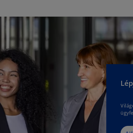
Lép
Vilá
ügyfe