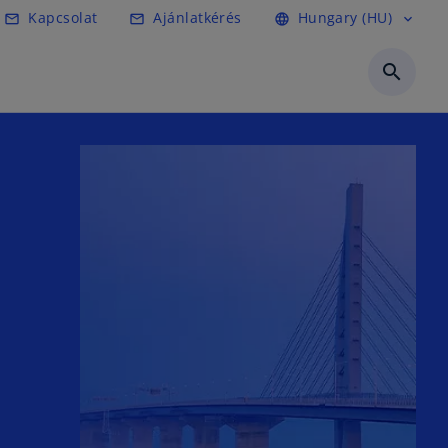
Kapcsolat
Ajánlatkérés
Hungary (HU)
mail_outline
mail_outline
language
expand_more
search