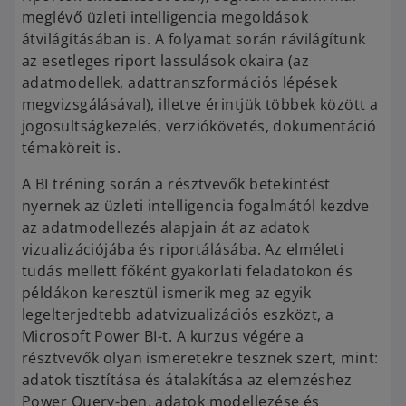
meglévő üzleti intelligencia megoldások
átvilágításában is. A folyamat során rávilágítunk
az esetleges riport lassulások okaira (az
adatmodellek, adattranszformációs lépések
megvizsgálásával), illetve érintjük többek között a
jogosultságkezelés, verziókövetés, dokumentáció
témaköreit is.
A BI tréning során a résztvevők betekintést
nyernek az üzleti intelligencia fogalmától kezdve
az adatmodellezés alapjain át az adatok
vizualizációjába és riportálásába. Az elméleti
tudás mellett főként gyakorlati feladatokon és
példákon keresztül ismerik meg az egyik
legelterjedtebb adatvizualizációs eszközt, a
Microsoft Power BI-t. A kurzus végére a
résztvevők olyan ismeretekre tesznek szert, mint:
adatok tisztítása és átalakítása az elemzéshez
Power Query-ben, adatok modellezése és