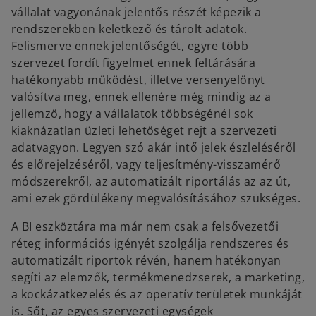
vállalat vagyonának jelentős részét képezik a
rendszerekben keletkező és tárolt adatok.
Felismerve ennek jelentőségét, egyre több
szervezet fordít figyelmet ennek feltárására
hatékonyabb működést, illetve versenyelőnyt
valósítva meg, ennek ellenére még mindig az a
jellemző, hogy a vállalatok többségénél sok
kiaknázatlan üzleti lehetőséget rejt a szervezeti
adatvagyon. Legyen szó akár intő jelek észleléséről
és előrejelzéséről, vagy teljesítmény-visszamérő
módszerekről, az automatizált riportálás az az út,
ami ezek gördülékeny megvalósításához szükséges.
A BI eszköztára ma már nem csak a felsővezetői
réteg információs igényét szolgálja rendszeres és
automatizált riportok révén, hanem hatékonyan
segíti az elemzők, termékmenedzserek, a marketing,
a kockázatkezelés és az operatív területek munkáját
is. Sőt, az egyes szervezeti egységek