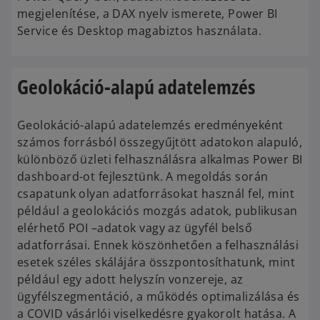
megjelenítése, a DAX nyelv ismerete, Power BI
Service és Desktop magabiztos használata.
Geolokáció-alapú adatelemzés
Geolokáció-alapú adatelemzés eredményeként
számos forrásból összegyűjtött adatokon alapuló,
különböző üzleti felhasználásra alkalmas Power BI
dashboard-ot fejlesztünk. A megoldás során
csapatunk olyan adatforrásokat használ fel, mint
például a geolokációs mozgás adatok, publikusan
elérhető POI –adatok vagy az ügyfél belső
adatforrásai. Ennek köszönhetően a felhasználási
esetek széles skálájára összpontosíthatunk, mint
például egy adott helyszín vonzereje, az
ügyfélszegmentáció, a működés optimalizálása és
a COVID vásárlói viselkedésre gyakorolt ​​hatása. A