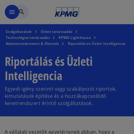
Ugrás a fő tartalomra
menu
search
Szolgáltatások
Üzleti tanácsadás
Technológiai tanácsadás
KPMG Lighthouse
Adatmenedzsment & Elemzés
Riportálás és Üzleti Intelligencia
Riportálás és Üzleti
Intelligencia
Egyedi igény szerinti vagy szabályozói riportok,
kimutatások építése és a hozzákapcsolódó
keretrendszert érintő szolgáltatások.
A vállalati vezetők egyetértenek abban, hogy a