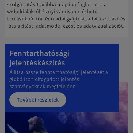
szolgáltatás továbbá magába foglalhatja a
weboldalakról és nyilvánosan elérhető
forrásokból történő adatgyűjtést, adattisztítást és
-átalakítást, adatmodellezést és adatvizualizációt.
Fenntarthatósági
jelentéskészítés
Állítsa össze fenntarthatósági jelentését a
globálisan elfogadott jelentési
szabványoknak megfelelően
További részletek