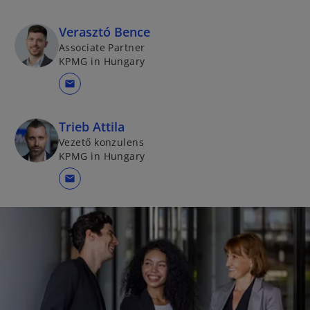
Verasztó Bence
Associate Partner
KPMG in Hungary
mail
Trieb Attila
Vezető konzulens
KPMG in Hungary
mail