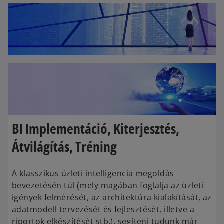
BI Implementáció, Kiterjesztés,
Átvilágítás, Tréning
A klasszikus üzleti intelligencia megoldás
bevezetésén túl (mely magában foglalja az üzleti
igények felmérését, az architektúra kialakítását, az
adatmodell tervezését és fejlesztését, illetve a
riportok elkészítését stb.), segíteni tudunk már