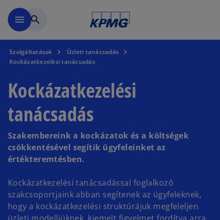
Ugrás a fő tartalomra
menu
search
Szolgáltatások
Üzleti tanácsadás
Kockázatkezelési tanácsadás
Kockázatkezelési
tanácsadás
Szakembereink a kockázatok és a költségek
csökkentésével segítik ügyfeleinket az
értékteremtésben.
Kockázatkezelési tanácsadással foglalkozó
szakcsoportjaink abban segítenek az ügyfeleknek,
hogy a kockázatkezelési struktúrájuk megfeleljen
üzleti modelljüknek, kiemelt figyelmet fordítva arra,