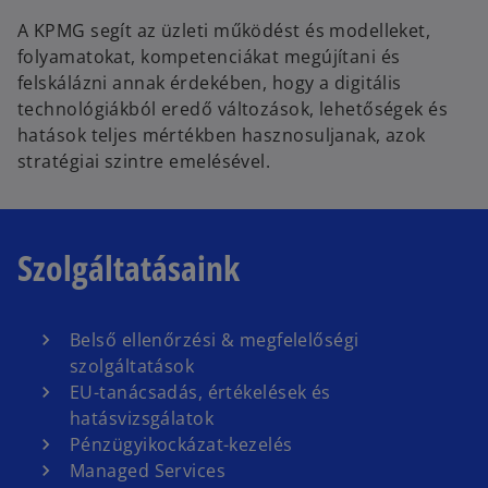
A KPMG segít az üzleti működést és modelleket,
folyamatokat, kompetenciákat megújítani és
felskálázni annak érdekében, hogy a digitális
technológiákból eredő változások, lehetőségek és
hatások teljes mértékben hasznosuljanak, azok
stratégiai szintre emelésével.
Szolgáltatásaink
Belső ellenőrzési & megfelelőségi
szolgáltatások
EU-tanácsadás, értékelések és
hatásvizsgálatok
Pénzügyikockázat-kezelés
Managed Services