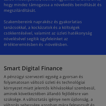
hogy mindez támogassa a növekedés beindítását és
megszilárdítását.
Szakembereink naprakész és gyakorlatias
tanácsokkal, a kockázatok és a költségek
csökkentésével, valamint az üzleti hatékonyság
növelésével segítik ügyfeleinket az
értékteremtésben és -növelésben.
Smart Digital Finance
A pénzügyi szervezeti egység a gyorsan és
folyamatosan változó üzleti és technológiai
környezet miatt jelentős kihívásokkal szembesül,
aminek következtében állandó fejlődésre van
szüksége. A változtatás igénye nem újdonság, a
változás sebessége azonban mára felgyorsult és