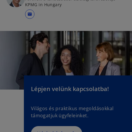
KPMG in Hungary
mail
Lépjen velünk kapcsolatba!
Világos és praktikus megoldásokkal
támogatjuk ügyfeleinket.