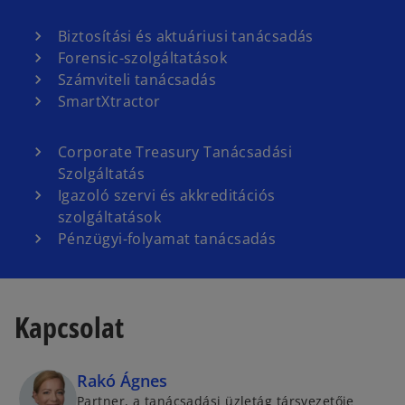
Biztosítási és aktuáriusi tanácsadás
Forensic-szolgáltatások
Számviteli tanácsadás
SmartXtractor
Corporate Treasury Tanácsadási
Szolgáltatás
Igazoló szervi és akkreditációs
szolgáltatások
Pénzügyi-folyamat tanácsadás
Kapcsolat
Rakó Ágnes
Partner, a tanácsadási üzletág társvezetője