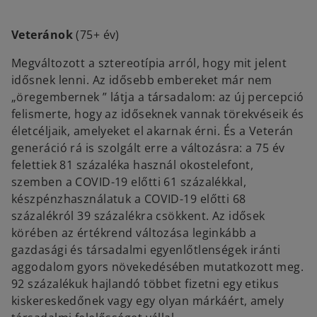
Veteránok
(75+ év)
Megváltozott a sztereotípia arról, hogy mit jelent
idősnek lenni. Az idősebb embereket már nem
„öregembernek ” látja a társadalom: az új percepció
felismerte, hogy az időseknek vannak törekvéseik és
életcéljaik, amelyeket el akarnak érni. És a Veterán
generáció rá is szolgált erre a változásra: a 75 év
felettiek 81 százaléka használ okostelefont,
szemben a COVID-19 előtti 61 százalékkal,
készpénzhasználatuk a COVID-19 előtti 68
százalékról 39 százalékra csökkent. Az idősek
körében az értékrend változása leginkább a
gazdasági és társadalmi egyenlőtlenségek iránti
aggodalom gyors növekedésében mutatkozott meg.
92 százalékuk hajlandó többet fizetni egy etikus
kiskereskedőnek vagy egy olyan márkáért, amely