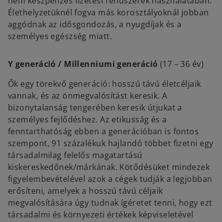
nem készpénzes fizetési rendszerek használatában.
Élethelyzetüknél fogva más korosztályoknál jobban
aggódnak az idősgondozás, a nyugdíjak és a
személyes egészség miatt.
Y generáció / Millenniumi generáció
(17 – 36 év)
Ők egy törekvő generáció: hosszú távú életcéljaik
vannak, és az önmegvalósítást keresik. A
bizonytalanság tengerében keresik útjukat a
személyes fejlődéshez. Az etikusság és a
fenntarthatóság ebben a generációban is fontos
szempont, 91 százalékuk hajlandó többet fizetni egy
társadalmilag felelős magatartású
kiskereskedőnek/márkának. Kötődésüket mindezek
figyelembevételével azok a cégek tudják a legjobban
erősíteni, amelyek a hosszú távú céljaik
megvalósítására úgy tudnak ígéretet tenni, hogy ezt
társadalmi és környezeti értékek képviseletével