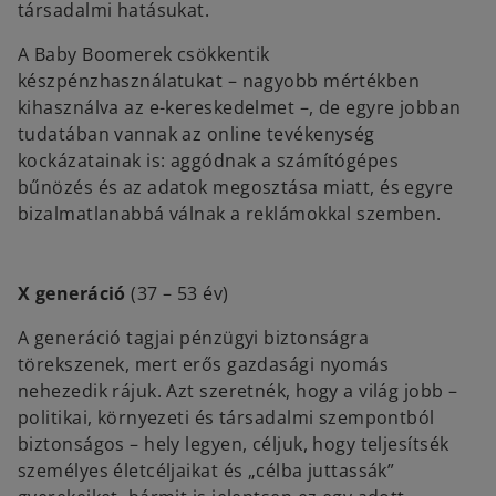
társadalmi hatásukat.
A Baby Boomerek csökkentik
készpénzhasználatukat – nagyobb mértékben
kihasználva az e-kereskedelmet –, de egyre jobban
tudatában vannak az online tevékenység
kockázatainak is: aggódnak a számítógépes
bűnözés és az adatok megosztása miatt, és egyre
bizalmatlanabbá válnak a reklámokkal szemben.
X generáció
(37 – 53 év)
A generáció tagjai pénzügyi biztonságra
törekszenek, mert erős gazdasági nyomás
nehezedik rájuk. Azt szeretnék, hogy a világ jobb –
politikai, környezeti és társadalmi szempontból
biztonságos – hely legyen, céljuk, hogy teljesítsék
személyes életcéljaikat és „célba juttassák”