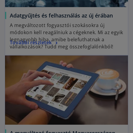
Adatgyűjtés és felhasználás az új érában
A megváltozott fogyasztói szokásokra új
módokon kell reagálniuk a cégeknek. Mi az egyik
legnagyobb hiba, amibe belefuthatnak a
További részletek
vállalkozások? Tudd meg összefoglalónkból!
A megváltozó fogyasztó Magyarországon –