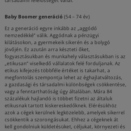
társadalmi felelősséget vállal.
Baby Boomer generáció
(54 – 74 év)
Ez a generáció egyre inkább az „aggódó
nemzedékké” válik. Aggódnak a pénzügyi
kilátásokon, a gyermekeik sikerén és a bolygó
jövőjén. Ez azután arra készteti őket,
fogyasztásukban és munkahely választásukban is az
„etikusan” viselkedő vállalatok felé forduljanak. Az
etikus kifejezés többféle értéket is takarhat, a
megfontolás szempontja lehet az éghajlatváltozás,
a gazdasági és társadalmi különbségek csökkentése,
vagy a fenntarthatóság úgy általában. Mára 84
százalékuk hajlandó is többet fizetni az általuk
etikusnak tartott kiskereskedőknek. Elérésükhöz
azok a cégek kerülnek legközelebb, amelyek sikerrel
csökkentik a szorongásukat. Ehhez a cégeknek át
kell gondolniuk küldetésüket, céljukat, környezeti és