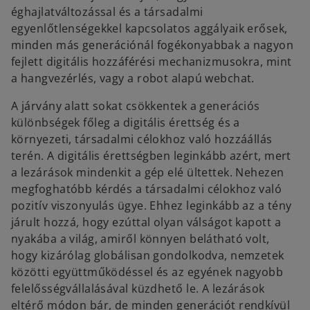
éghajlatváltozással és a társadalmi
egyenlőtlenségekkel kapcsolatos aggályaik erősek,
minden más generációnál fogékonyabbak a nagyon
fejlett digitális hozzáférési mechanizmusokra, mint
a hangvezérlés, vagy a robot alapú webchat.
A járvány alatt sokat csökkentek a generációs
különbségek főleg a digitális érettség és a
környezeti, társadalmi célokhoz való hozzáállás
terén. A digitális érettségben leginkább azért, mert
a lezárások mindenkit a gép elé ültettek. Nehezen
megfoghatóbb kérdés a társadalmi célokhoz való
pozitív viszonyulás ügye. Ehhez leginkább az a tény
járult hozzá, hogy ezúttal olyan válságot kapott a
nyakába a világ, amiről könnyen belátható volt,
hogy kizárólag globálisan gondolkodva, nemzetek
közötti együttműködéssel és az egyének nagyobb
felelősségvállalásával küzdhető le. A lezárások
eltérő módon bár, de minden generációt rendkívül