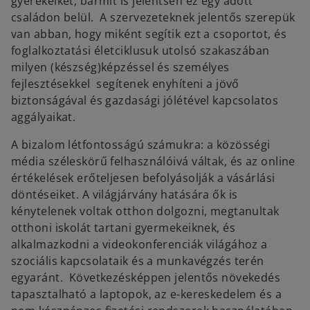
gyerekeiket, bármit is jelentsen ez egy adott
családon belül. A szervezeteknek jelentős szerepük
van abban, hogy miként segítik ezt a csoportot, és
foglalkoztatási életciklusuk utolsó szakaszában
milyen (készség)képzéssel és személyes
fejlesztésekkel segítenek enyhíteni a jövő
biztonságával és gazdasági jólétével kapcsolatos
aggályaikat.
A bizalom létfontosságú számukra: a közösségi
média széleskörű felhasználóivá váltak, és az online
értékelések erőteljesen befolyásolják a vásárlási
döntéseiket. A világjárvány hatására ők is
kénytelenek voltak otthon dolgozni, megtanultak
otthoni iskolát tartani gyermekeiknek, és
alkalmazkodni a videokonferenciák világához a
szociális kapcsolataik és a munkavégzés terén
egyaránt. Következésképpen jelentős növekedés
tapasztalható a laptopok, az e-kereskedelem és a