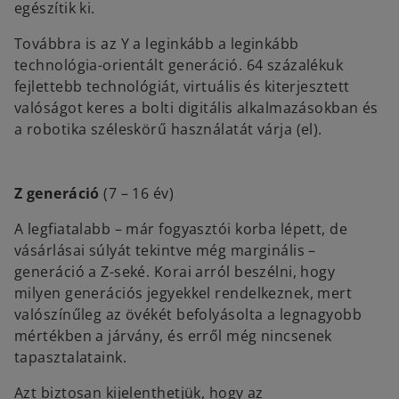
egészítik ki.
Továbbra is az Y a leginkább a leginkább
technológia-orientált generáció. 64 százalékuk
fejlettebb technológiát, virtuális és kiterjesztett
valóságot keres a bolti digitális alkalmazásokban és
a robotika széleskörű használatát várja (el).
Z generáció
(7 – 16 év)
A legfiatalabb – már fogyasztói korba lépett, de
vásárlásai súlyát tekintve még marginális –
generáció a Z-seké. Korai arról beszélni, hogy
milyen generációs jegyekkel rendelkeznek, mert
valószínűleg az övékét befolyásolta a legnagyobb
mértékben a járvány, és erről még nincsenek
tapasztalataink.
Azt biztosan kijelenthetjük, hogy az