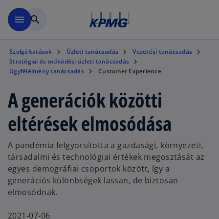
Ugrás a fő tartalomra
menu
search
Szolgáltatások
Üzleti tanácsadás
Vezetési tanácsadás
Stratégiai és működési üzleti tanácsadás
Ügyfélélmény tanácsadás
Customer Experience
A generációk közötti
eltérések elmosódása
A pandémia felgyorsította a gazdasági, környezeti,
társadalmi és technológiai értékek megosztását az
egyes demográfiai csoportok között, így a
generációs különbségek lassan, de biztosan
elmosódnak.
2021-07-06