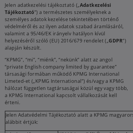
Jelen adatkezelési tájékoztató („
Adatkezelési
Tájékoztató
”) a természetes személyeknek a
személyes adatok kezelése tekintetében történő
védelméről és az ilyen adatok szabad áramlásáról,
valamint a 95/46/EK irányelv hatályon kívül
helyezéséről szóló (EU) 2016/679 rendelet („
GDPR
”)
alapján készült.
“KPMG”, “mi”, “miénk”, “nekünk” alatt az angol
“private English company limited by guarantee”
társasági formában működő KPMG International
Limeted-et („KPMG International”) és/vagy a KPMG
hálózat független tagtársaságai közül egy vagy több,
a KPMG International kapcsolt vállalkozását kell
érteni.
Jelen Adatvédelmi Tájékoztató alatt a KPMG magyarorsz
alábbit értjük: