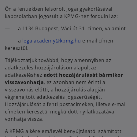
Ön a fentiekben felsorolt jogai gyakorlásával
kapcsolatban jogosult a KPMG-hez fordulni az:
— a
1134 Budapest, Váci út 31. címen, valamint
o
— a
legalacademy@kpmg.hu
e-mail címen
p
keresztül.
e
Tájékoztatjuk továbbá, hogy amennyiben az
n
adatkezelés hozzájáruláson alapul, az
s
adatkezeléshez
adott hozzájárulását bármikor
i
visszavonhatja
, ez azonban nem érinti a
n
visszavonás előtti, a hozzájárulás alapján
a
végrehajtott adatkezelés jogszerűségét.
n
Hozzájárulását a fenti postacímeken, illetve e-mail
e
címeken keresztül megküldött nyilatkozatával
w
vonhatja vissza.
t
a
A KPMG a kérelem/levél benyújtásától számított
b