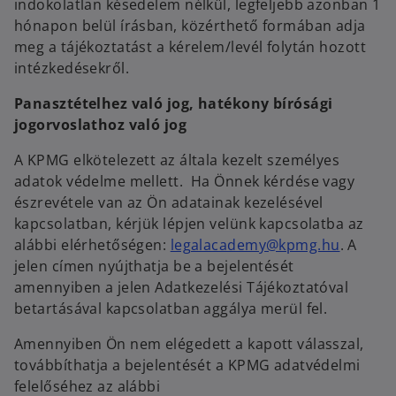
indokolatlan késedelem nélkül, legfeljebb azonban 1
hónapon belül írásban, közérthető formában adja
meg a tájékoztatást a kérelem/levél folytán hozott
intézkedésekről.
Panasztételhez való jog, hatékony bírósági
jogorvoslathoz való jog
A KPMG elkötelezett az általa kezelt személyes
adatok védelme mellett. Ha Önnek kérdése vagy
észrevétele van az Ön adatainak kezelésével
kapcsolatban, kérjük lépjen velünk kapcsolatba az
o
alábbi elérhetőségen:
legalacademy@kpmg.hu
. A
p
jelen címen nyújthatja be a bejelentését
e
amennyiben a jelen Adatkezelési Tájékoztatóval
n
betartásával kapcsolatban aggálya merül fel.
s
Amennyiben Ön nem elégedett a kapott válasszal,
i
továbbíthatja a bejelentését a KPMG adatvédelmi
n
felelőséhez az alábbi
a