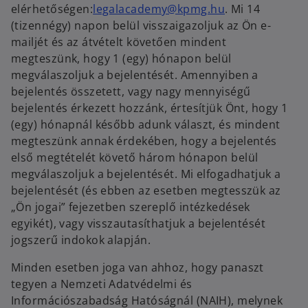
o
elérhetőségen:
legalacademy@kpmg.hu
. Mi 14
n
p
(tizennégy) napon belül visszaigazoljuk az Ön e-
e
e
mailjét és az átvételt követően mindent
w
n
megteszünk, hogy 1 (egy) hónapon belül
t
s
megválaszoljuk a bejelentését. Amennyiben a
a
i
bejelentés összetett, vagy nagy mennyiségű
b
n
bejelentés érkezett hozzánk, értesítjük Önt, hogy 1
a
(egy) hónapnál később adunk választ, és mindent
n
megteszünk annak érdekében, hogy a bejelentés
e
első megtételét követő három hónapon belül
w
megválaszoljuk a bejelentését. Mi elfogadhatjuk a
t
bejelentését (és ebben az esetben megtesszük az
a
„Ön jogai” fejezetben szereplő intézkedések
b
egyikét), vagy visszautasíthatjuk a bejelentését
jogszerű indokok alapján.
Minden esetben joga van ahhoz, hogy panaszt
tegyen a Nemzeti Adatvédelmi és
Információszabadság Hatóságnál (NAIH), melynek