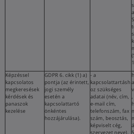
a
s
1
Képzéssel
GDPR 6. cikk (1) a)
- a
kapcsolatos
pontja (az érintett,
kapcsolattartásh
megkeresések
jogi személy
oz szükséges
kérdések és
esetén a
adatai (név, cím,
panaszok
kapcsolattartó
e-mail cím,
kezelése
önkéntes
telefonszám, fax
hozzájárulása).
szám, beosztás,
képviselt cég,
á
szervezet neve),
5