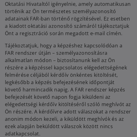
Oktatási Hivataltól igényelnie, amely automatikusan
történik az Ön természetes személyazonosító
adatainak FAR-ban történő rögzítésével. Ez esetben
a kiadott oktatási azonosító számáról tájékoztatjuk
Önt a regisztráció során megadott e-mail címén.
Tájékoztatjuk, hogy a képzéshez kapcsolódóan a
FAR rendszer útján – személyazonosításra
alkalmatlan módon – biztosítanunk kell az Ön
részére a képzéssel kapcsolatos elégedettségének
felmérése céljából kérdőív önkéntes kitöltését,
legkésőbb a képzés befejezésének időpontját
követő harmincadik napig. A FAR rendszer képzés
befejezését követő napon fogja kiküldeni az
elégedettségi kérdőív kitöltéséről szóló meghívót az
Ön részére. A kérdőívre adott válaszokat a rendszer
anonim módon kezeli, a kiküldött meghívók és az
ezek alapján beküldött válaszok között nincs
adatkapcsolat.