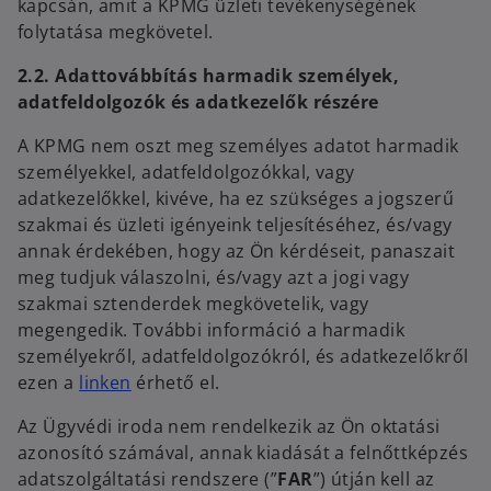
kapcsán, amit a KPMG üzleti tevékenységének
folytatása megkövetel.
2.2. Adattovábbítás harmadik személyek,
adatfeldolgozók és adatkezelők részére
A KPMG nem oszt meg személyes adatot harmadik
személyekkel, adatfeldolgozókkal, vagy
adatkezelőkkel, kivéve, ha ez szükséges a jogszerű
szakmai és üzleti igényeink teljesítéséhez, és/vagy
annak érdekében, hogy az Ön kérdéseit, panaszait
meg tudjuk válaszolni, és/vagy azt a jogi vagy
szakmai sztenderdek megkövetelik, vagy
megengedik. További információ a harmadik
személyekről, adatfeldolgozókról, és adatkezelőkről
ezen a
linken
érhető el.
Az Ügyvédi iroda nem rendelkezik az Ön oktatási
azonosító számával, annak kiadását a felnőttképzés
adatszolgáltatási rendszere (”
FAR
”) útján kell az