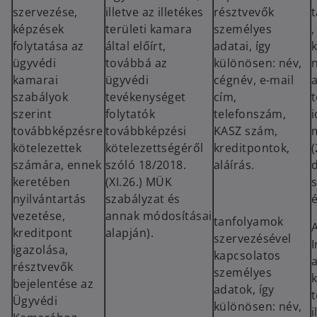
szervezése,
illetve az
illetékes
résztvevők
képzések
területi kamara
személyes
,
folytatása az
által
előírt,
adatai, így
ügyvédi
továbbá az
különösen: név,
kamarai
ügyvédi
cégnév, e-mail
a
szabályok
tevékenységet
cím,
szerint
folytatók
telefonszám,
továbbképzésre
továbbképzési
KASZ szám,
kötelezettek
kötelezettségéről
kreditpontok,
(
számára, ennek
szóló 18/2018.
aláírás.
keretében
(XI.26.) MÜK
nyilvántartás
szabályzat és
é
vezetése,
annak módosításai
tanfolyamok
kreditpont
alapján).
szervezésével
I
igazolása,
kapcsolatos
a
résztvevők
személyes
k
bejelentése az
adatok, így
t
Ügyvédi
különösen: név,
i