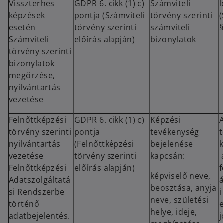
Visszterhes
GDPR 6. cikk (1) c)
Számviteli
l
képzések
pontja (Számviteli
törvény szerinti
esetén
törvény szerinti
számviteli
§
Számviteli
előírás alapján)
bizonylatok
törvény szerinti
bizonylatok
megőrzése,
nyilvántartás
vezetése
Felnőttképzési
GDPR 6. cikk (1) c)
Képzési
törvény szerinti
pontja
tevékenység
nyilvántartás
(Felnőttképzési
bejelenése
vezetése
törvény szerinti
kapcsán:
Felnőttképzési
előírás alapján)
képviselő neve,
Adatszolgáltatá
beosztása, anyja
si Rendszerbe
i
neve, születési
történő
e
helye, ideje,
adatbejelentés.