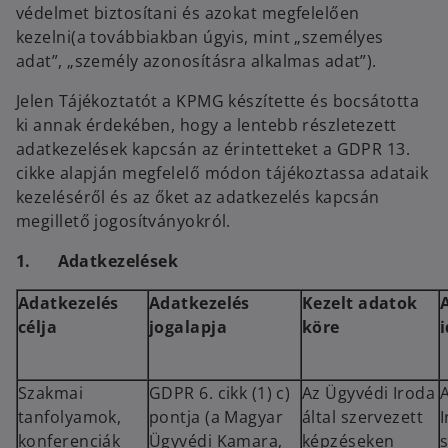
védelmet biztosítani és azokat megfelelően
kezelni(a továbbiakban úgyis, mint „személyes
adat”, „személy azonosításra alkalmas adat”).
Jelen Tájékoztatót a KPMG készítette és bocsátotta
ki annak érdekében, hogy a lentebb részletezett
adatkezelések kapcsán az érintetteket a GDPR 13.
cikke alapján megfelelő módon tájékoztassa adataik
kezeléséről és az őket az adatkezelés kapcsán
megillető jogosítványokról.
1. Adatkezelések
Adatkezelés
Adatkezelés
Kezelt adatok
célja
jogalapja
köre
Szakmai
GDPR 6. cikk (1) c)
Az Ügyvédi Iroda
tanfolyamok,
pontja (a
Magyar
által szervezett
I
konferenciák
Ügyvédi Kamara,
képzéseken