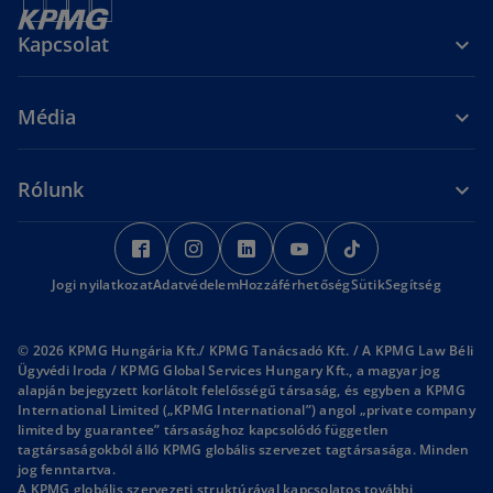
Kapcsolat
Média
Rólunk
o
o
o
o
o
p
p
p
p
p
Jogi nyilatkozat
Adatvédelem
e
e
Hozzáférhetőség
e
e
Sütik
e
Segítség
n
n
n
n
n
s
s
s
s
s
© 2026 KPMG Hungária Kft./ KPMG Tanácsadó Kft. / A KPMG Law Béli
i
i
i
i
i
Ügyvédi Iroda / KPMG Global Services Hungary Kft., a magyar jog
alapján bejegyzett korlátolt felelősségű társaság, és egyben a KPMG
n
n
n
n
n
International Limited („KPMG International”) angol „private company
a
a
a
a
a
limited by guarantee” társasághoz kapcsolódó független
n
n
n
n
n
tagtársaságokból álló KPMG globális szervezet tagtársasága. Minden
jog fenntartva.
e
e
e
e
e
A KPMG globális szervezeti struktúrával kapcsolatos további