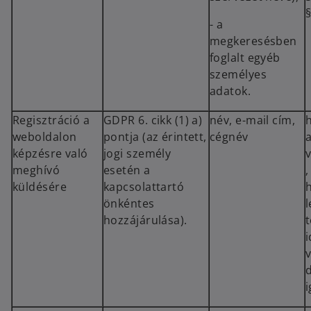
§
- a
megkeresésben
foglalt egyéb
személyes
adatok.
Regisztráció a
GDPR 6. cikk (1) a)
név, e-mail cím,
weboldalon
pontja (az érintett,
cégnév
képzésre való
jogi személy
meghívó
esetén a
küldésére
kapcsolattartó
önkéntes
l
hozzájárulása).
i