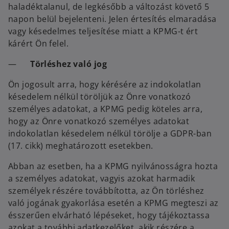
haladéktalanul, de legkésőbb a változást követő 5
napon belül bejelenteni. Jelen értesítés elmaradása
vagy késedelmes teljesítése miatt a KPMG-t ért
kárért Ön felel.
—
Törléshez való jog
Ön jogosult arra, hogy kérésére az indokolatlan
késedelem nélkül töröljük az Önre vonatkozó
személyes adatokat, a KPMG pedig köteles arra,
hogy az Önre vonatkozó személyes adatokat
indokolatlan késedelem nélkül törölje a GDPR-ban
(17. cikk) meghatározott esetekben.
Abban az esetben, ha a KPMG nyilvánosságra hozta
a személyes adatokat, vagyis azokat harmadik
személyek részére továbbította, az Ön törléshez
való jogának gyakorlása esetén a KPMG megteszi az
ésszerűen elvárható lépéseket, hogy tájékoztassa
azokat a további adatkezelőket, akik részére a