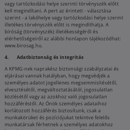
w
vagy tartózkodási helye szerinti törvényszék előtt
e
t
kell megindítani. A pert az érintett - választása
w
a
szerint - a lakóhelye vagy tartózkodási helye szerint
t
b
illetékes törvényszék előtt is megindíthatja. A
a
bíróság (törvényszék) illetékességéről és
b
elérhetőségeiről az alábbi honlapon tájékozódhat:
www.birosag.hu.
4. Adatbiztonság és integritás
A KPMG-nek naprakész biztonsági szabályzatai és
eljárásai vannak hatályban, hogy megvédjék a
személyes adatot jogellenes megsemmisítésétől,
elvesztésétől, megváltoztatásától, jogosulatlan
közlésétől vagy az azokhoz való jogosulatlan
hozzáféréstől. Az Önök személyes adataihoz
korlátozott hozzáférés biztosítunk, csak a
munkakörüket és pozíciójukat tekintve felelős
munkatársak férhetnek a személyes adatokhoz