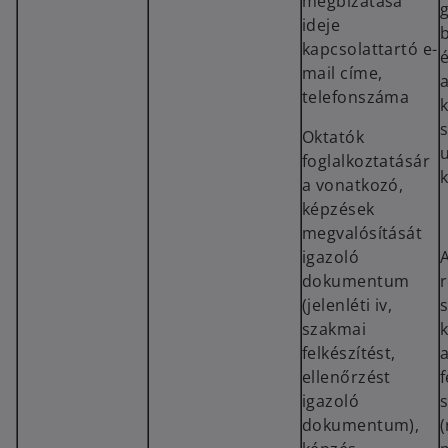
megbízatása
ideje
b
kapcsolattartó e-
mail címe,
telefonszáma
s
Oktatók
foglalkoztatásár
k
a vonatkozó,
képzések
megvalósítását
igazoló
dokumentum
(jelenléti iv,
szakmai
felkészítést,
ellenőrzést
igazoló
dokumentum),
(