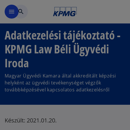
Ugrás a fő tartalomra
menu
search
Adatkezelési tájékoztató -
KPMG Law Béli Ügyvédi
Iroda
Magyar Ügyvédi Kamara által akkreditált képzési
helyként az ügyvédi tevékenységet végzők
továbbképzésével kapcsolatos adatkezelésről
Készült: 2021.01.20.