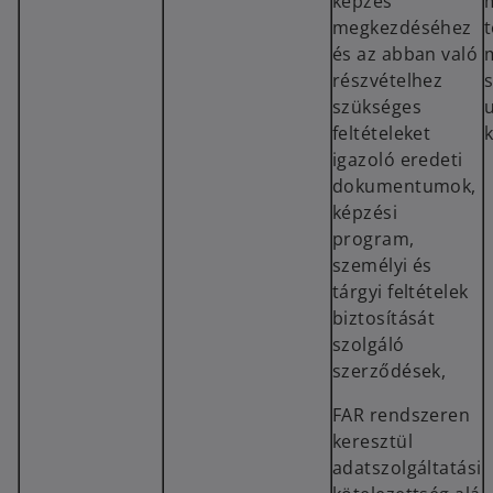
képzés
megkezdéséhez
és az abban való
részvételhez
s
szükséges
feltételeket
k
igazoló eredeti
dokumentumok,
képzési
program,
személyi és
tárgyi feltételek
biztosítását
szolgáló
szerződések,
FAR rendszeren
keresztül
adatszolgáltatási