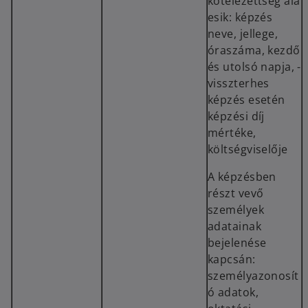
kötelezettség alá
esik: képzés
neve, jellege,
óraszáma, kezdő
és utolsó napja, -
visszterhes
képzés esetén
képzési díj
mértéke,
költségviselője
A képzésben
részt vevő
személyek
adatainak
bejelenése
kapcsán:
személyazonosít
ó adatok,