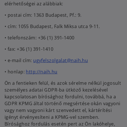
elérhetőségei az alábbiak:
• postai cím: 1363 Budapest, Pf.: 9.
• cím: 1055 Budapest, Falk Miksa utca 9-11.
• telefonszám: +36 (1) 391-1400
• fax: +36 (1) 391-1410
o
• e-mail cím:
ugyfelszolgalat@naih.hu
p
o
• honlap:
http://naih.hu
e
p
n
Ön a fentieken felül, és azok sérelme nélkül jogosult
e
s
személyes adatai GDPR-ba ütköző kezelésével
n
i
kapcsolatosan bírósághoz fordulni, továbbá, ha a
s
n
GDPR KPMG által történő megsértése okán vagyoni
i
a
vagy nem vagyoni kárt szenvedett el, kártérítési
n
n
igényt érvényesíteni a KPMG-vel szemben.
a
e
Bírósághoz fordulás esetén pert az Ön lakóhelye,
n