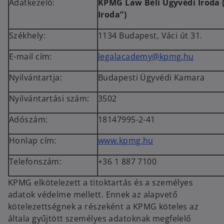
Adatkezelő:
KPMG Law Béli Ügyvédi Iroda
Iroda”)
Székhely:
1134 Budapest, Váci út 31.
o
E-mail cím:
legalacademy@kpmg.hu
p
Nyilvántartja:
Budapesti Ügyvédi Kamara
e
n
Nyilvántartási szám:
3502
s
i
Adószám:
18147995-2-41
n
a
Honlap cím:
www.kpmg.hu
n
Telefonszám:
+36 1 887 7100
e
w
KPMG elkötelezett a titoktartás és a személyes
t
adatok védelme mellett. Ennek az alapvető
a
kötelezettségnek a részeként a KPMG köteles az
b
általa gyűjtött személyes adatoknak megfelelő