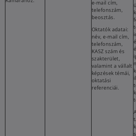
Kamarához.
e-mail cím,
telefonszám,
beosztás.
f
Oktatók adatai:
i
név, e-mail cím,
é
telefonszám,
é
KASZ szám és
i
szakterület,
valamint a vállalt
k
képzések témái,
i
oktatási
referenciái.
t
A