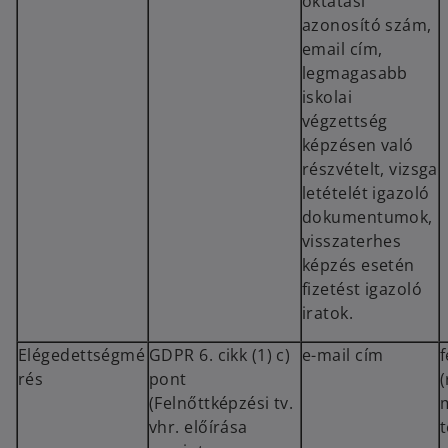
oktatási
azonosító szám,
email cím,
legmagasabb
iskolai
végzettség
képzésen való
részvételt, vizsga
letételét igazoló
dokumentumok,
visszaterhes
képzés esetén
fizetést igazoló
iratok.
Elégedettségmé
GDPR 6. cikk (1) c)
e-mail cím
rés
pont
(
(Felnőttképzési tv.
vhr. előírása