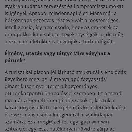
gyakran tudatos tervezést és kompromisszumokat
is igényel. Apropó, mindennapi élet! Mára már a
hétköznapok szerves részévé vált a mesterséges
intelligencia, így nem csoda, hogy az emberek az
ünnepekkel kapcsolatos tevékenységeikbe, de még
a szerelmi életükbe is bevonják a technológiát.
Élmény, utazás vagy tárgy? Mire vágyhat a
párunk?
A turisztikai piacon jól látható strukturális eltolódás
figyelhető meg: az 'élményalapú fogyasztás'
dinamikusan nyer teret a hagyományos,
otthonközpontú ünnepléssel szemben. Ez a trend
ma már a kiemelt ünnepi időszakokat, köztük a
karácsonyt is elérte, ami jelentős keresletélénkülést
és szezonális csúcsokat generál a szállodaipar
számára. Ez a megközelítés egy igazi win-win
szituáció: egyrészt hatékonyan rövidre zárja az