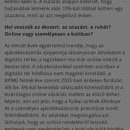
költési kedv is. A kutatás alapján kiderült, hogy
hajlandóak lennénk akár 10%-kal többet költeni egy
utazásra, mint az azt megelőző évben.
Hol vesszük az ékszert, az utazást, a ruhát?
Online vagy személyesen a boltban?
Az elmúlt évek egyértelmű trendje, hogy az
ajándékvásárlás súlypontja látványosan áttolódott a
digitális térbe: a legtöbben ma már online intézik a
beszerzést. A várakozásokkal szemben azonban a
digitális tér hódítása nem magától értetődő: a
KPMG felmérése szerint 2025-ben érdekes fordulat
állt be. 6%-kal kevesebb válaszadó köteleződött el a
kizárólagos online vásárlás mellett az előző évhez
képest, ami azt jelzi, hogy a fizikai üzletek élménye
és a személyes ajándékválasztás presztízse ismét
felértékelődött. Az adatokat megvizsgálva azt
láthatjuk, hogy az online rendelésről leszokó
emberek nem egyértelműen a bolti vásárlók körébe