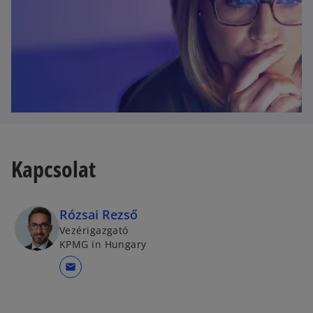
Kapcsolat
Rózsai Rezső
Vezérigazgató
KPMG in Hungary
mail