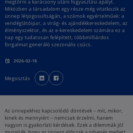
megtörni a karácsony utáni fogyasztási apályt.
Miközben a társadalom egy része még vitatkozik az
ünnep létjogosultságán, a számok egyértelműek: a
vendéglátóipar, a virág- és ajándékkereskedelem, az
élményszektor, és az e-kereskedelem számára ez a
nap egy tudatosan felépített, többmilliárdos
forgalmat generáló szezonális csúcs.
2026-02-18
event
o
o
p
p
Megosztás
e
e
n
n
s
s
i
i
n
n
a
a
n
n
e
e
w
w
Az ünnepekhez kapcsolódó döntések – mit, mikor,
t
t
a
a
kinek és mennyiért – nemcsak érzelmi, hanem
b
b
nagyon is gyakorlati kérdések. Ezek a dilemmák jól
mutatják, hogy az ünnepi időszak a pihenés mellett