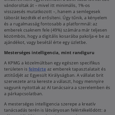
vándoroltak át – mivel itt minimális, 1%-os
visszaesés mutatkozott –, hanem a semlegesek
táborát kezdték el erősíteni. Úgy tűnik, a kényelem
és a rugalmasság fontosabb a platformnál: az
emberek csaknem fele (49%) számára már teljesen
közömbös, hogy a digitális kosarába pakolja-e be az
ajándékot, vagy besétál érte egy üzletbe.
Mesterséges intelligencia, mint randiguru
A KPMG a közelmúltban egy egészen specifikus
o
területen is
felmérte
az emberek tapasztalatait és
p
attitűdjét az Egyesült Királyságban. A vállalat brit
e
szervezete arra kereste a választ, hogy mennyire
n
vagyunk nyitottak az AI tanácsaira a szerelemben és
s
a párkapcsolatban.
i
A mesterséges intelligencia szerepe a kreatív
n
tanácsadás terén is látványosan felértékelődött: a
a