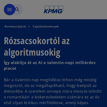
Ugrás a fő tartalomra
menu
search
Kommunikáció
Sajtóközlemények
Rózsacsokortól az
algoritmusokig
Így alakítja át az AI a valentin-napi milliárdos
piacot
Bár a Valentin-nap megítélése itthon még mindig
megosztó, de az megállapítható, hogy beépült az
életünkbe. A szerelem ünnepe mára messze túlnőtt
a romantikán: a kiskereskedelem számára ez az év
első olyan kritikus mérföldköve, amely képes