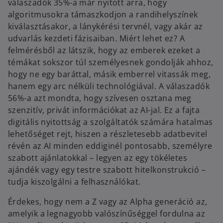
válaszadók 35%-a már nyitott arra, hogy
n
algoritmusokra támaszkodjon a randihelyszínek
e
kiválasztásakor, a lánykérési tervnél, vagy akár az
w
udvarlás kezdeti fázisaiban. Miért lehet ez? A
t
felmérésből az látszik, hogy az emberek ezeket a
a
témákat sokszor túl személyesnek gondolják ahhoz,
b
hogy ne egy baráttal, másik emberrel vitassák meg,
hanem egy arc nélküli technológiával. A válaszadók
56%-a azt mondta, hogy szívesen osztana meg
szenzitív, privát információkat az AI-jal. Ez a fajta
digitális nyitottság a szolgáltatók számára hatalmas
lehetőséget rejt, hiszen a részletesebb adatbevitel
révén az AI minden eddiginél pontosabb, személyre
szabott ajánlatokkal – legyen az egy tökéletes
ajándék vagy egy testre szabott hitelkonstrukció –
tudja kiszolgálni a felhasználókat.
Érdekes, hogy nem a Z vagy az Alpha generáció az,
amelyik a legnagyobb valószínűséggel fordulna az