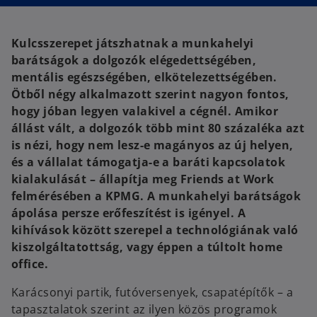
n
n
a
a
n
n
e
e
w
w
Kulcsszerepet játszhatnak a munkahelyi
t
t
a
a
barátságok a dolgozók elégedettségében,
b
b
mentális egészségében, elkötelezettségében.
Ötből négy alkalmazott szerint nagyon fontos,
hogy jóban legyen valakivel a cégnél. Amikor
állást vált, a dolgozók több mint 80 százaléka azt
is nézi, hogy nem lesz-e magányos az új helyen,
és a vállalat támogatja-e a baráti kapcsolatok
kialakulását – állapítja meg Friends at Work
felmérésében a KPMG. A munkahelyi barátságok
ápolása persze erőfeszítést is igényel. A
kihívások között szerepel a technológiának való
kiszolgáltatottság, vagy éppen a túltolt home
office.
Karácsonyi partik, futóversenyek, csapatépítők – a
tapasztalatok szerint az ilyen közös programok