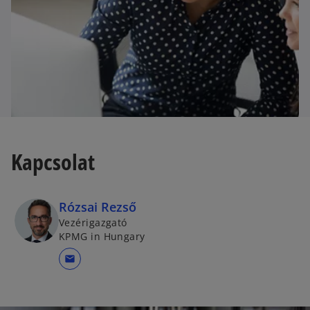
t
a
b
Kapcsolat
Rózsai Rezső
Vezérigazgató
KPMG in Hungary
mail