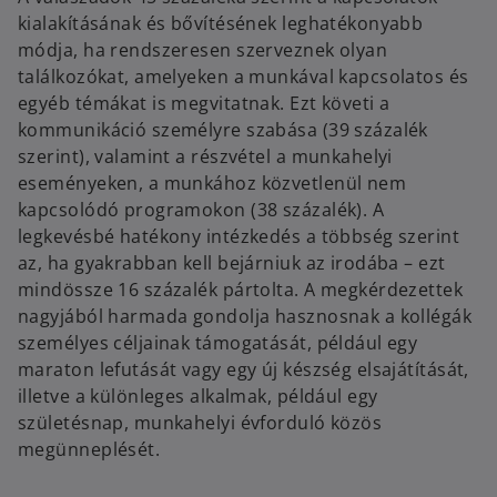
kialakításának és bővítésének leghatékonyabb
módja, ha rendszeresen szerveznek olyan
találkozókat, amelyeken a munkával kapcsolatos és
egyéb témákat is megvitatnak. Ezt követi a
kommunikáció személyre szabása (39 százalék
szerint), valamint a részvétel a munkahelyi
eseményeken, a munkához közvetlenül nem
kapcsolódó programokon (38 százalék). A
legkevésbé hatékony intézkedés a többség szerint
az, ha gyakrabban kell bejárniuk az irodába – ezt
mindössze 16 százalék pártolta. A megkérdezettek
nagyjából harmada gondolja hasznosnak a kollégák
személyes céljainak támogatását, például egy
maraton lefutását vagy egy új készség elsajátítását,
illetve a különleges alkalmak, például egy
születésnap, munkahelyi évforduló közös
megünneplését.