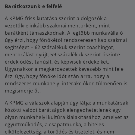
Barátkozzunk-e felfelé
A KPMG friss kutatása szerint a dolgozók a
vezetőkre inkább szakmai mentorként, mint
barátként támaszkodnak. A legtöbb munkavállaló
úgy érzi, hogy főnökétől rendszeresen kap szakmai
segítséget – 62 százalékuk szerint coachingot,
mentorálást nyújt, 59 százalékuk szerint őszinte
érdeklődést tanúsít, és képviseli érdekeiket.
Ugyanakkor a megkérdezettek kevesebb mint fele
érzi úgy, hogy főnöke időt szán arra, hogy a
rendszeres munkahelyi interakciókon túlmenően is
megismerje őt.
A KPMG a válaszok alapján úgy látja: a munkatársak
közötti valódi barátságok elengedhetetlenek egy
olyan munkahelyi kultúra kialakításához, amelyet az
együttműködés, a csapatmunka, a hiteles
elkötelezettség, a törődés és tisztelet, és nem