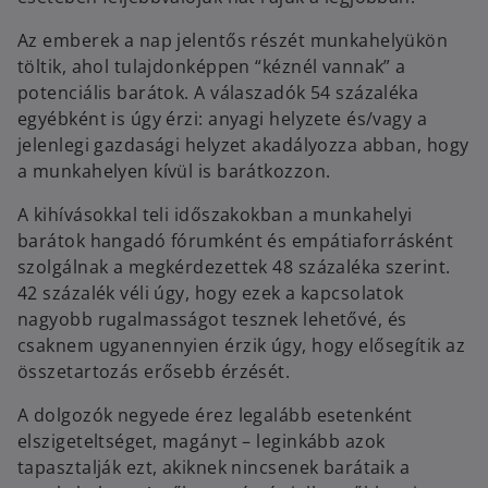
Az emberek a nap jelentős részét munkahelyükön
töltik, ahol tulajdonképpen “kéznél vannak” a
potenciális barátok. A válaszadók 54 százaléka
egyébként is úgy érzi: anyagi helyzete és/vagy a
jelenlegi gazdasági helyzet akadályozza abban, hogy
a munkahelyen kívül is barátkozzon.
A kihívásokkal teli időszakokban a munkahelyi
barátok hangadó fórumként és empátiaforrásként
szolgálnak a megkérdezettek 48 százaléka szerint.
42 százalék véli úgy, hogy ezek a kapcsolatok
nagyobb rugalmasságot tesznek lehetővé, és
csaknem ugyanennyien érzik úgy, hogy elősegítik az
összetartozás erősebb érzését.
A dolgozók negyede érez legalább esetenként
elszigeteltséget, magányt – leginkább azok
tapasztalják ezt, akiknek nincsenek barátaik a