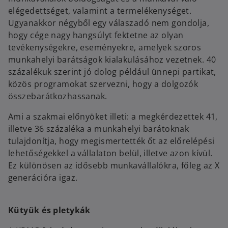
elégedettséget, valamint a termelékenységet.
Ugyanakkor négyből egy válaszadó nem gondolja,
hogy cége nagy hangsúlyt fektetne az olyan
tevékenységekre, eseményekre, amelyek szoros
munkahelyi barátságok kialakulásához vezetnek. 40
százalékuk szerint jó dolog például ünnepi partikat,
közös programokat szervezni, hogy a dolgozók
összebarátkozhassanak.
Ami a szakmai előnyöket illeti: a megkérdezettek 41,
illetve 36 százaléka a munkahelyi barátoknak
tulajdonítja, hogy megismertették őt az előrelépési
lehetőségekkel a vállalaton belül, illetve azon kívül.
Ez különösen az idősebb munkavállalókra, főleg az X
generációra igaz.
Kütyük és pletykák