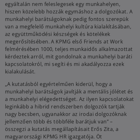
egyáltalán nem feleslegesek egy munkahelyen,
hiszen közelebb hozzák egymáshoz a dolgozókat. A
munkahelyi barátságoknak pedig fontos szerepük
van a megfelelő munkahelyi kultúra kialakításában,
az együttműködési készségek és kötelékek
megerősítésében. A KPMG első Friends at Work
felmérésében 1000, teljes munkaidős alkalmazottat
kérdeztek arról, mit gondolnak a munkahelyi baráti
kapcsolatokról, mi segíti és mi akadályozza ezek
kialakulását.
„A kutatásból egyértelműen kiderül, hogy a
munkahelyi barátságok javítják a mentális jólétet és
a munkahelyi elégedettséget. Az ilyen kapcsolatokat
leginkább a hibrid rendszerben dolgozók tartják
nagy becsben, ugyanakkor az irodai dolgozóknak
jellemzően több és többféle barátjuk van” –
összegzi a kutatás megállapításait Erős Zita, a
magyarországi KPMG HR igazgatója. Öt