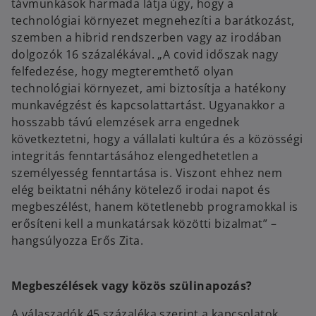
távmunkások harmada látja úgy, hogy a
technológiai környezet megnehezíti a barátkozást,
szemben a hibrid rendszerben vagy az irodában
dolgozók 16 százalékával. „A covid időszak nagy
felfedezése, hogy megteremthető olyan
technológiai környezet, ami biztosítja a hatékony
munkavégzést és kapcsolattartást. Ugyanakkor a
hosszabb távú elemzések arra engednek
következtetni, hogy a vállalati kultúra és a közösségi
integritás fenntartásához elengedhetetlen a
személyesség fenntartása is. Viszont ehhez nem
elég beiktatni néhány kötelező irodai napot és
megbeszélést, hanem kötetlenebb programokkal is
erősíteni kell a munkatársak közötti bizalmat” –
hangsúlyozza Erős Zita.
Megbeszélések vagy közös szülinapozás?
A válaszadók 45 százaléka szerint a kapcsolatok