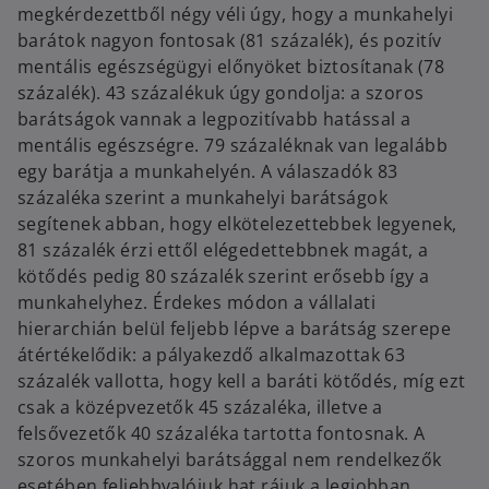
megkérdezettből négy véli úgy, hogy a munkahelyi
barátok nagyon fontosak (81 százalék), és pozitív
mentális egészségügyi előnyöket biztosítanak (78
százalék). 43 százalékuk úgy gondolja: a szoros
barátságok vannak a legpozitívabb hatással a
mentális egészségre. 79 százaléknak van legalább
egy barátja a munkahelyén. A válaszadók 83
százaléka szerint a munkahelyi barátságok
segítenek abban, hogy elkötelezettebbek legyenek,
81 százalék érzi ettől elégedettebbnek magát, a
kötődés pedig 80 százalék szerint erősebb így a
munkahelyhez. Érdekes módon a vállalati
hierarchián belül feljebb lépve a barátság szerepe
átértékelődik: a pályakezdő alkalmazottak 63
százalék vallotta, hogy kell a baráti kötődés, míg ezt
csak a középvezetők 45 százaléka, illetve a
felsővezetők 40 százaléka tartotta fontosnak. A
szoros munkahelyi barátsággal nem rendelkezők
esetében feljebbvalójuk hat rájuk a legjobban.