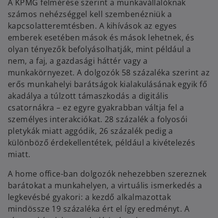
A KPMG felmérése szerint a munkavállalóknak
számos nehézséggel kell szembenézniük a
kapcsolatteremtésben. A kihívások az egyes
emberek esetében mások és mások lehetnek, és
olyan tényezők befolyásolhatják, mint például a
nem, a faj, a gazdasági háttér vagy a
munkakörnyezet. A dolgozók 58 százaléka szerint az
erős munkahelyi barátságok kialakulásának egyik fő
akadálya a túlzott támaszkodás a digitális
csatornákra – ez egyre gyakrabban váltja fel a
személyes interakciókat. 28 százalék a folyosói
pletykák miatt aggódik, 26 százalék pedig a
különböző érdekellentétek, például a kivételezés
miatt.
A home office-ban dolgozók nehezebben szereznek
barátokat a munkahelyen, a virtuális ismerkedés a
legkevésbé gyakori: a kezdő alkalmazottak
mindössze 19 százaléka ért el így eredményt. A