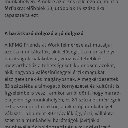
munkahelyen. A nőkre az érzés jellemzőbb, mint a
férfiakra: előbbiek 30, utóbbiak 19 százaléka
tapasztalta ezt.
A barátkozó dolgozó a jó dolgozó
A KPMG Friends at Work felmérése azt mutatja:
azok a munkáltatók, akik elősegítik a munkahelyi
barátságok kialakulását, vonzóvá tehetik és
megtarthatják a tehetségeket, különösen azokat,
akik nagyobb valószínűséggel érzik magukat
elszigeteltnek és magányosnak. A megkérdezettek
83 százaléka a támogató környezetet és kultúrát is
figyelembe is veszi, amikor arról dönt, hogy marad-
e a jelenlegi munkahelyén, és 81 százalék mérlegeli
ezt a szempontot akkor, amikor új munkahelyet
választ. Több mint 80 százalék úgy érzi, vállalata
szerint a munkahelyi barátságok javítják a
munkavállalók boldogságát és a munkával való