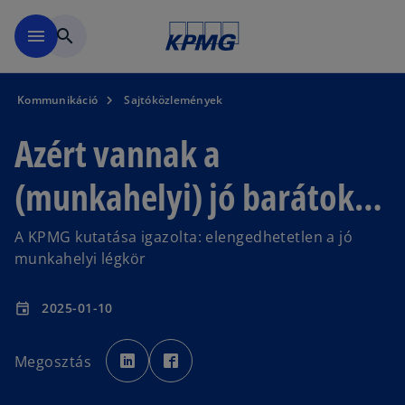
Ugrás a fő tartalomra
menu
search
Kommunikáció
Sajtóközlemények
Azért vannak a
(munkahelyi) jó barátok…
A KPMG kutatása igazolta: elengedhetetlen a jó
munkahelyi légkör
2025-01-10
event
o
o
p
p
Megosztás
e
e
n
n
s
s
i
i