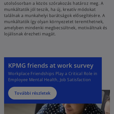
utolsósorban a közös szórakozás határoz meg. A
munkáltatók jól teszik, ha új, kreatív módokat
találnak a munkahelyi barátságok elősegítésére. A
munkáltatók így olyan környezetet teremthetnek,
amelyben mindenki megbecsültnek, motiváltnak és
lojálisnak érezheti magát.
o
p
e
KPMG friends at work survey
n
Workplace Friendships Play a Critical Role in
s
Employee Mental Health, Job Satisfaction
i
n
a
További részletek
n
e
w