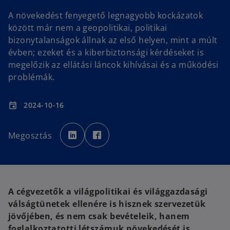
A növekedést fenyegető legnagyobb kockázatok
között már nem a geopolitikai, politikai
bizonytalanságok állnak az első helyen, mint a múlt
évben; ezeket és a kiberbiztonsági kérdéseket is
megelőzik az ellátási láncok kihívásai és a működési
problémák.
2024-10-16
event
o
o
p
p
Megosztás
e
e
n
n
s
s
i
i
n
n
a
a
n
n
e
e
w
w
A cégvezetők a világpolitikai és világgazdasági
t
t
a
a
válságtünetek ellenére is hisznek szervezetük
b
b
jövőjében, és nem csak bevételeik, hanem
foglalkoztatotti létszámuk növekedését is