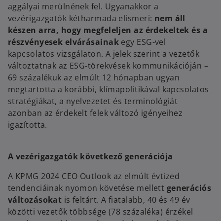
aggályai merülnének fel. Ugyanakkor a
vezérigazgatók kétharmada elismeri:
nem áll
készen arra, hogy megfeleljen az érdekeltek és a
részvényesek elvárásainak
egy ESG-vel
kapcsolatos vizsgálaton. A jelek szerint a vezetők
változtatnak az ESG-törekvések kommunikációján –
69 százalékuk az elmúlt 12 hónapban ugyan
megtartotta a korábbi, klímapolitikával kapcsolatos
stratégiákat, a nyelvezetet és terminológiát
azonban az érdekelt felek változó igényeihez
igazította.
A vezérigazgatók következő generációja
A KPMG 2024 CEO Outlook az elmúlt évtized
tendenciáinak nyomon követése mellett
generációs
változásokat
is feltárt. A fiatalabb, 40 és 49 év
közötti vezetők többsége (78 százaléka) érzékel