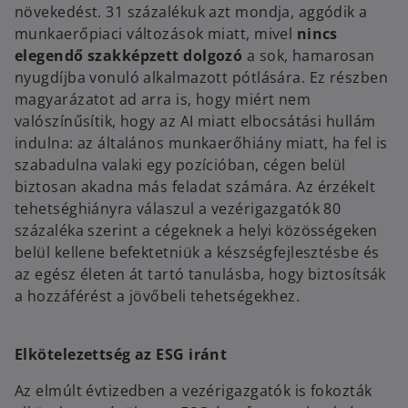
növekedést. 31 százalékuk azt mondja, aggódik a
munkaerőpiaci változások miatt, mivel
nincs
elegendő szakképzett dolgozó
a sok, hamarosan
nyugdíjba vonuló alkalmazott pótlására. Ez részben
magyarázatot ad arra is, hogy miért nem
valószínűsítik, hogy az AI miatt elbocsátási hullám
indulna: az általános munkaerőhiány miatt, ha fel is
szabadulna valaki egy pozícióban, cégen belül
biztosan akadna más feladat számára. Az érzékelt
tehetséghiányra válaszul a vezérigazgatók 80
százaléka szerint a cégeknek a helyi közösségeken
belül kellene befektetniük a készségfejlesztésbe és
az egész életen át tartó tanulásba, hogy biztosítsák
a hozzáférést a jövőbeli tehetségekhez.
Elkötelezettség az ESG iránt
Az elmúlt évtizedben a vezérigazgatók is fokozták