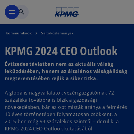
Ugrás a fő tartalomra
menu
search
Kommunikáció
Sajtóközlemények
KPMG 2024 CEO Outlook
Évtizedes távlatban nem az aktuális válság
leküzdésében, hanem az általános válságállóság
megteremtésében rejlik a siker titka.
A globális nagyvállalatok vezérigazgatóinak 72
százaléka továbbra is bízik a gazdasági
növekedésben, bár az optimisták aránya a felmérés
10 éves történetében folyamatosan csökkent, a
2015-ben még 93 százalékos szintről – derül ki a
KPMG 2024 CEO Outlook kutatásából.