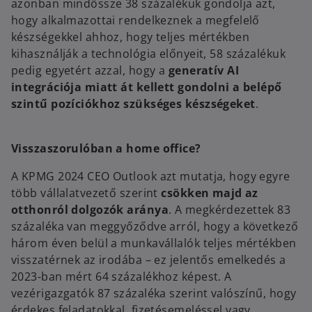
azonban mindössze 38 százalékuk gondolja azt,
hogy alkalmazottai rendelkeznek a megfelelő
készségekkel ahhoz, hogy teljes mértékben
kihasználják a technológia előnyeit, 58 százalékuk
pedig egyetért azzal, hogy a
generatív AI
integrációja miatt át kellett gondolni a belépő
szintű pozíciókhoz szükséges készségeket
.
Visszaszorulóban a home office?
A KPMG 2024 CEO Outlook azt mutatja, hogy egyre
több vállalatvezető szerint
csökken majd az
otthonról dolgozók aránya
. A megkérdezettek 83
százaléka van meggyőződve arról, hogy a következő
három éven belül a munkavállalók teljes mértékben
visszatérnek az irodába – ez jelentős emelkedés a
2023-ban mért 64 százalékhoz képest. A
vezérigazgatók 87 százaléka szerint valószínű, hogy
érdekes feladatokkal, fizetésemeléssel vagy