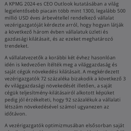
A KPMG 2024-es CEO Outlook kutatásában a világ
legjelentősebb piacain több mint 1300, legalább 500
millió USD éves árbevétellel rendelkező vállalat
vezérigazgatóját kérdezte arról, hogy hogyan látják
a következő három évben vállalatuk üzleti és
gazdasági kilátásait, és az ezeket meghatározó
trendeket.
A vállalatvezetők a korábbi két évhez hasonlóan
idén is kedvezően ítélték meg a világgazdaság és
saját cégük növekedési kilátásait. A megkérdezett
vezérigazgatók 72 százaléka bizakodik a következő 3
év világgazdasági növekedését illetően, a saját
cégük teljesítmény-kilátásairól alkotott képüket
pedig jól érzékelteti, hogy 92 százalékuk a vállalati
létszám növekedésével számol ugyanezen az
időtávon.
A vezérigazgatók optimizmusában elsősorban saját