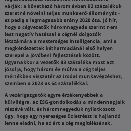
várják: a következő három évben 92 százalékuk
szeretné növelni teljes munkaerő-állományát –
ez pedig a legmagasabb arány 2020 óta. Jó hír,
hogy a cégvezetők háromnegyede szerint nem
lesz negatív hatással a cégnél dolgozók
létszámára a mesterséges intelligencia, ami a
megkérdezettek kétharmadánál első helyen
szerepel a jövőbeni fejlesztések között.
Ugyanakkor a vezetők 83 százaléka most azt
jósolja, hogy három év múlva a cég teljes
mértékben visszatér az irodai munkavégzéshez,
szemben a 2023-as 64 százalékkal.
A vezérigazgatók egyre érzékenyebbek a
külvilágra, az ESG-gondolkodás a mindennapjaik
részévé vált, és háromnegyedük nyilatkozott
úgy, hogy egy nyereséges üzletrészt is hajlandó
lenne eladni, ha az árt a cég megítélésének.