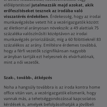
előléptetéssel
jutalmazzák majd azokat, akik
erőfeszítéseket tesznek az irodába való
visszatérés érdekében
. Érdekesség, hogy az irodai
munkavégzésbe vetett hit a vezérigazgatók között
az életkorral arányosan növekszik: a 49 alattiak 75
százaléka valószínűsíti középtávon az irodai
munkavégzés priorizálását, míg a 60 fölöttieknél 83
százalékos az arány. Említésre érdemes továbbá,
hogy a férfi vezetők szignifikánsan nagyobb
arányban tartják ezt helyesnek és elvárhatónak,
mint a női vezetők.
Szak-, tovább-, átképzés
Noha a hangsúly továbbra is az iroda kontra home
office vitán van, a vezérigazgatók elismerik, hogy
vannak más, a tehetséggondozással kapcsolatos
kérdések is, amelyek befolyásolhatják a jövőbeli