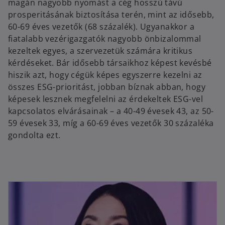
magán nagyobb nyomást a cég hosszú távú
prosperitásának biztosítása terén, mint az idősebb,
60-69 éves vezetők (68 százalék). Ugyanakkor a
fiatalabb vezérigazgatók nagyobb önbizalommal
kezeltek egyes, a szervezetük számára kritikus
kérdéseket. Bár idősebb társaikhoz képest kevésbé
hiszik azt, hogy cégük képes egyszerre kezelni az
összes ESG-prioritást, jobban bíznak abban, hogy
képesek lesznek megfelelni az érdekeltek ESG-vel
kapcsolatos elvárásainak – a 40-49 évesek 43, az 50-
59 évesek 33, míg a 60-69 éves vezetők 30 százaléka
gondolta ezt.