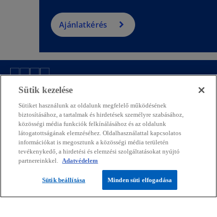
Ajánlatkérés
Sütik kezelése
Kapcsolat
Sütiket használunk az oldalunk megfelelő működésének
biztosításához, a tartalmak és hirdetések személyre szabásához,
Média
közösségi média funkciók felkínálásához és az oldalunk
látogatottságának elemzéséhez. Oldalhasználattal kapcsolatos
információkat is megosztunk a közösségi média területén
tevékenykedő, a hirdetési és elemzési szolgáltatásokat nyújtó
Rólunk
partnereinkkel.
Adatvédelem
o
o
o
o
o
Sütik beállítása
Minden süti elfogadása
p
p
p
p
p
Jogi nyilatkozat
Adatvédelem
e
e
Hozzáférhetőség
e
e
Sütik
e
Segítség
n
n
n
n
n