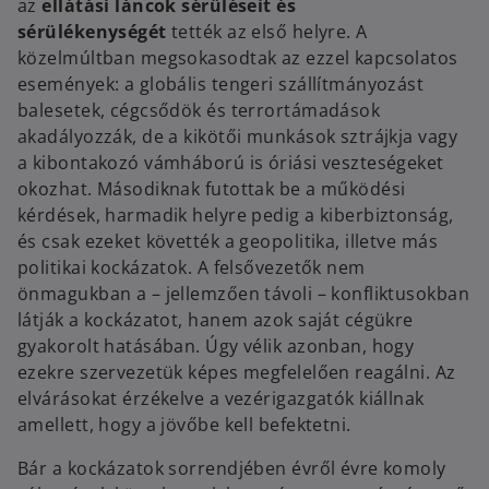
az
ellátási láncok sérüléseit
és
sérülékenységét
tették az első helyre. A
közelmúltban megsokasodtak az ezzel kapcsolatos
események: a globális tengeri szállítmányozást
balesetek, cégcsődök és terrortámadások
akadályozzák, de a kikötői munkások sztrájkja vagy
a kibontakozó vámháború is óriási veszteségeket
okozhat. Másodiknak futottak be a működési
kérdések, harmadik helyre pedig a kiberbiztonság,
és csak ezeket követték a geopolitika, illetve más
politikai kockázatok. A felsővezetők nem
önmagukban a – jellemzően távoli – konfliktusokban
látják a kockázatot, hanem azok saját cégükre
gyakorolt hatásában. Úgy vélik azonban, hogy
ezekre szervezetük képes megfelelően reagálni. Az
elvárásokat érzékelve a vezérigazgatók kiállnak
amellett, hogy a jövőbe kell befektetni.
Bár a kockázatok sorrendjében évről évre komoly