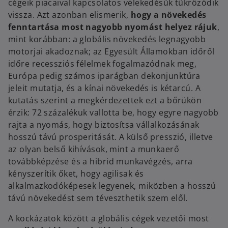
cégeik piacaival kapcsolatos vélekedésük tükröződik
vissza. Azt azonban elismerik,
hogy a növekedés
fenntartása most nagyobb nyomást helyez rájuk
,
mint korábban: a globális növekedés legnagyobb
motorjai akadoznak; az Egyesült Államokban időről
időre recessziós félelmek fogalmazódnak meg,
Európa pedig számos iparágban dekonjunktúra
jeleit mutatja, és a kínai növekedés is kétarcú. A
kutatás szerint a megkérdezettek ezt a bőrükön
érzik: 72 százalékuk vallotta be, hogy egyre nagyobb
rajta a nyomás, hogy biztosítsa vállalkozásának
hosszú távú prosperitását. A külső presszió, illetve
az olyan belső kihívások, mint a munkaerő
továbbképzése és a hibrid munkavégzés, arra
kényszerítik őket, hogy agilisak és
alkalmazkodóképesek legyenek, miközben a hosszú
távú növekedést sem téveszthetik szem elől.
A kockázatok között a globális cégek vezetői most