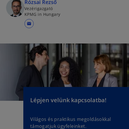
Rózsai Rezső
Vezérigazgató
KPMG in Hungary
mail
Lépjen velünk kapcsolatba!
Világos és praktikus megoldásokkal
támogatjuk ügyfeleinket.