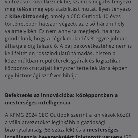
változások következnek be, számos negatív tényező
megítélése meglepő stabilitást mutat. Ilyen tényező
a
kiberbiztonság
, amely a CEO Outlook 10 éves
történetében hatszor végzett az első három hely
valamelyikén. Ez nem annyira meglepő, ha arra
gondolunk, hogy a cégek működését egyre jobban
áthatja a digitalizáció. A baj bekövetkeztéhez nem is
kell feltétlen rosszindulatú támadás, hiszen a
közelmúltban repülőterek, gyárak és logisztikai
központok tucatjait kényszerítette leállásra éppen
egy biztonsági szoftver hibája.
Befektetés az innovációba: középpontban a
mesterséges intelligencia
A KPMG 2024 CEO Outlook szerint a kihívások közül
a vállalatvezetőket leginkább a gazdasági
bizonytalanság (53 százalék) és a
mesterséges
intelligencia bevezetéséért folytatott verseny
(50