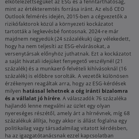
elkötelezettségüket az ESG és a fenntarthatóság,
mint az értékteremtés forrása iránt. Az első CEO
Outlook felmérés idején, 2015-ben a cégvezetők a
rizikófaktorok közül a környezeti kockázatot
tartották a legkevésbé fontosnak. 2024-re már
majdnem negyedük (24 százalékuk) úgy vélekedett,
hogy ha nem teljesíti az ESG-elvárásokat, a
versenytársak előnyhöz juthatnak. Ezt a kockázatot
a saját hivatali idejüket fenyegető veszélynél (21
százalék) és a munkaerő-felvételi kihívásoknál (16
százalék) is előbbre sorolták. A vezetők különösen
érzékenyen reagáltak arra, hogy az ESG-kérdések
milyen
hatással lehetnek a cég iránti bizalomra
és a vállalat jó hírére
. A válaszadók 76 százaléka
hajlandó lenne megválni az üzlet egy olyan
nyereséges részétől, amely árt a hírnévnek, míg 68
százalékuk állítja, hogy akkor is állást foglalna egy
politikailag vagy társadalmilag vitatott kérdésben,
ha az igazgatótanácsnak ezzel kapcsolatban