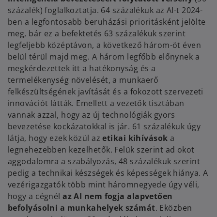
százalék) foglalkoztatja. 64 százalékuk az AI-t 2024-
ben a legfontosabb beruházási prioritásként jelölte
meg, bár ez a befektetés 63 százalékuk szerint
legfeljebb középtávon, a következő három-öt éven
belül térül majd meg. A három legfőbb előnynek a
megkérdezettek itt a hatékonyság és a
termelékenység növelését, a munkaerő
felkészültségének javítását és a fokozott szervezeti
innovációt látták. Emellett a vezetők tisztában
vannak azzal, hogy az új technológiák gyors
bevezetése kockázatokkal is jár. 61 százalékuk úgy
látja, hogy ezek közül az
etikai kihívások
a
legnehezebben kezelhetők. Felük szerint ad okot
aggodalomra a szabályozás, 48 százalékuk szerint
pedig a technikai készségek és képességek hiánya. A
vezérigazgatók több mint háromnegyede úgy véli,
hogy a cégnél
az AI nem fogja alapvetően
befolyásolni a munkahelyek számát
. Eközben