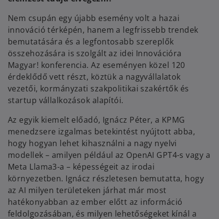
Nem csupán egy újabb esemény volt a hazai
innováció térképén, hanem a legfrissebb trendek
bemutatására és a legfontosabb szereplők
összehozására is szolgált az idei Innovációra
Magyar! konferencia. Az eseményen közel 120
érdeklődő vett részt, köztük a nagyvállalatok
vezetői, kormányzati szakpolitikai szakértők és
startup vállalkozások alapítói.
Az egyik kiemelt előadó, Ignácz Péter, a KPMG
menedzsere izgalmas betekintést nyújtott abba,
hogy hogyan lehet kihasználni a nagy nyelvi
modellek – amilyen például az OpenAI GPT4-s vagy a
Meta Llama3-a – képességeit az irodai
környezetben. Ignácz részletesen bemutatta, hogy
az AI milyen területeken járhat már most
hatékonyabban az ember előtt az információ
feldolgozásában, és milyen lehetőségeket kínál a