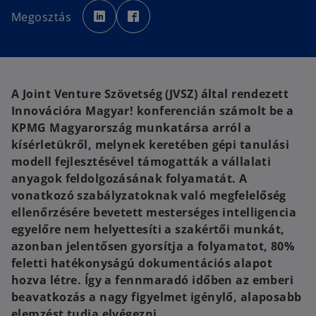
o
o
p
p
Megosztás
e
e
n
n
s
s
i
i
n
n
a
a
n
n
e
e
w
w
A Joint Venture Szövetség (JVSZ) által rendezett
t
t
a
a
Innovációra Magyar! konferencián számolt be a
b
b
KPMG Magyarország munkatársa arról a
kísérletükről, melynek keretében gépi tanulási
modell fejlesztésével támogatták a vállalati
anyagok feldolgozásának folyamatát. A
vonatkozó szabályzatoknak való megfelelőség
ellenőrzésére bevetett mesterséges intelligencia
egyelőre nem helyettesíti a szakértői munkát,
azonban jelentősen gyorsítja a folyamatot, 80%
feletti hatékonyságú dokumentációs alapot
hozva létre. Így a fennmaradó időben az emberi
beavatkozás a nagy figyelmet igénylő, alaposabb
elemzést tudja elvégezni.