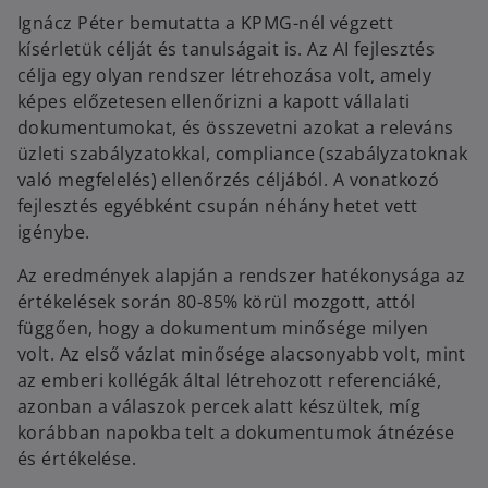
Ignácz Péter bemutatta a KPMG-nél végzett
kísérletük célját és tanulságait is. Az AI fejlesztés
célja egy olyan rendszer létrehozása volt, amely
képes előzetesen ellenőrizni a kapott vállalati
dokumentumokat, és összevetni azokat a releváns
üzleti szabályzatokkal, compliance (szabályzatoknak
való megfelelés) ellenőrzés céljából. A vonatkozó
fejlesztés egyébként csupán néhány hetet vett
igénybe.
Az eredmények alapján a rendszer hatékonysága az
értékelések során 80-85% körül mozgott, attól
függően, hogy a dokumentum minősége milyen
volt. Az első vázlat minősége alacsonyabb volt, mint
az emberi kollégák által létrehozott referenciáké,
azonban a válaszok percek alatt készültek, míg
korábban napokba telt a dokumentumok átnézése
és értékelése.