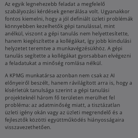
Az egyik legnehezebb feladat a megfelelő
szabályozási kérdések generálása volt. Ugyanakkor
fontos kiemelni, hogy a jól definiált üzleti problémák
könnyebben kezelhetők gépi tanulással, mint
anélkül, viszont a gépi tanulás nem helyettesítette,
hanem kiegészítette a kollégákat, így jobb kiindulási
helyzetet teremtve a munkavégzésükhöz. A gépi
tanulás segítette a kollégákat gyorsabban elvégezni
a feladatukat a minőség romlása nélkül.
A KPMG munkatársa azonban nem csak az AI
előnyeiről beszélt, hanem rávilágított arra is, hogy a
kísérletük tanulsága szerint a gépi tanulási
projekteknél három fő területen merülhet fel
probléma: az adatminőség miatt, a tisztázatlan
üzleti igény okán vagy az üzleti megrendelő és a
fejlesztők közötti együttműködés hiányosságaira
visszavezethetően.