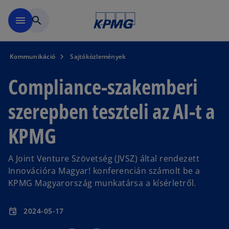
Ugrás a fő tartalomra
menu
search
Kommunikáció
Sajtóközlemények
Compliance-szakemberi
szerepben teszteli az AI-t a
KPMG
A Joint Venture Szövetség (JVSZ) által rendezett
Innovációra Magyar! konferencián számolt be a
KPMG Magyarország munkatársa a kísérletről.
2024-05-17
event