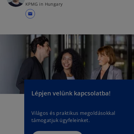
KPMG in Hungary
mail
Lépjen velünk kapcsolatba!
Világos és praktikus megoldásokkal
támogatjuk ügyfeleinket.