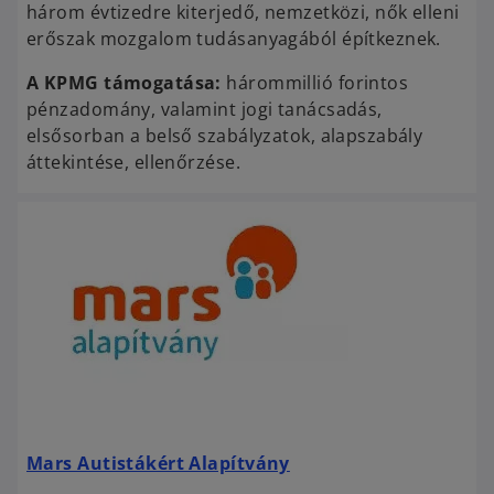
három évtizedre kiterjedő, nemzetközi, nők elleni
erőszak mozgalom tudásanyagából építkeznek.
A KPMG támogatása:
hárommillió forintos
pénzadomány, valamint jogi tanácsadás,
elsősorban a belső szabályzatok, alapszabály
áttekintése, ellenőrzése.
o
p
e
o
Mars Autistákért Alapítvány
n
p