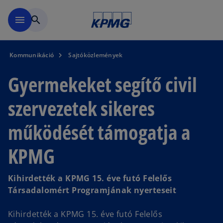
Ugrás a fő tartalomra
menu
search
Kommunikáció
Sajtóközlemények
Gyermekeket segítő civil
szervezetek sikeres
működését támogatja a
KPMG
Kihirdették a KPMG 15. éve futó Felelős
Társadalomért Programjának nyerteseit
Kihirdették a KPMG 15. éve futó Felelős