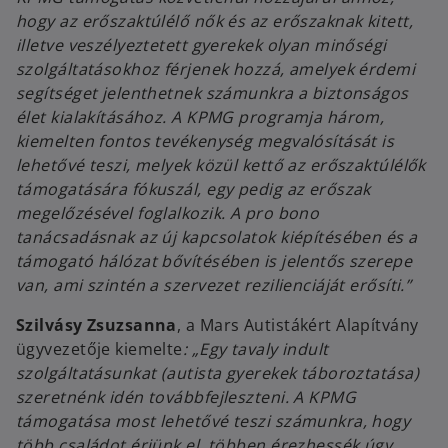
hogy az erőszaktúlélő nők és az erőszaknak kitett,
illetve veszélyeztetett gyerekek olyan minőségi
szolgáltatásokhoz férjenek hozzá, amelyek érdemi
segítséget jelenthetnek számunkra a biztonságos
élet kialakításához. A KPMG programja három,
kiemelten fontos tevékenység megvalósítását is
lehetővé teszi, melyek közül kettő az erőszaktúlélők
támogatására fókuszál, egy pedig az erőszak
megelőzésével foglalkozik. A pro bono
tanácsadásnak az új kapcsolatok kiépítésében és a
támogató hálózat bővítésében is jelentős szerepe
van, ami szintén a szervezet rezilienciáját erősíti.”
Szilvásy Zsuzsanna
, a Mars Autistákért Alapítvány
ügyvezetője kiemelte
: „Egy tavaly indult
szolgáltatásunkat (autista gyerekek táboroztatása)
szeretnénk idén továbbfejleszteni. A KPMG
támogatása most lehetővé teszi számunkra, hogy
több családot érjünk el, többen érezhessék úgy,