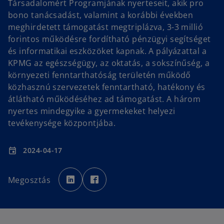
Társadalomért Programjának nyerteseit, akik pro
bono tanácsadást, valamint a korábbi években
meghirdetett támogatást megtriplázva, 3-3 millió
forintos működésre fordítható pénzügyi segítséget
és informatikai eszközöket kapnak. A pályázattal a
KPMG az egészségügy, az oktatás, a sokszínűség, a
környezeti fenntarthatóság területén működő
közhasznú szervezetek fenntartható, hatékony és
átlátható működéséhez ad támogatást. A három
nyertes mindegyike a gyermekeket helyezi
tevékenysége központjába.
2024-04-17
event
o
o
p
p
Megosztás
e
e
n
n
s
s
i
i
n
n
a
a
n
n
e
e