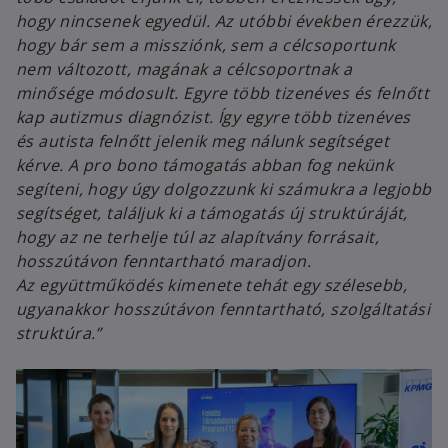
hogy nincsenek egyedül. Az utóbbi években érezzük,
hogy bár sem a missziónk, sem a célcsoportunk
nem változott, magának a célcsoportnak a
minősége módosult. Egyre több tizenéves és felnőtt
kap autizmus diagnózist. Így egyre több tizenéves
és autista felnőtt jelenik meg nálunk segítséget
kérve. A pro bono támogatás abban fog nekünk
segíteni, hogy úgy dolgozzunk ki számukra a legjobb
segítséget, találjuk ki a támogatás új struktúráját,
hogy az ne terhelje túl az alapítvány forrásait,
hosszútávon fenntartható maradjon.
Az együttműködés kimenete tehát egy szélesebb,
ugyanakkor hosszútávon fenntartható, szolgáltatási
struktúra.”