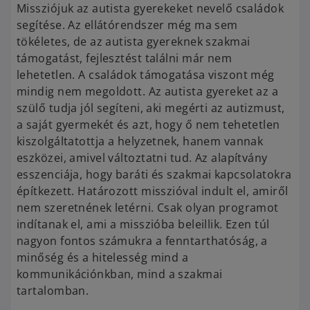
Missziójuk az autista gyerekeket nevelő családok
s
e
segítése. Az ellátórendszer még ma sem
i
n
tökéletes, de az autista gyereknek szakmai
n
s
támogatást, fejlesztést találni már nem
a
i
lehetetlen. A családok támogatása viszont még
n
n
mindig nem megoldott. Az autista gyereket az a
e
a
szülő tudja jól segíteni, aki megérti az autizmust,
w
n
a saját gyermekét és azt, hogy ő nem tehetetlen
t
e
kiszolgáltatottja a helyzetnek, hanem vannak
a
w
eszközei, amivel változtatni tud. Az alapítvány
b
t
esszenciája, hogy baráti és szakmai kapcsolatokra
a
építkezett. Határozott misszióval indult el, amiről
b
nem szeretnének letérni. Csak olyan programot
indítanak el, ami a misszióba beleillik. Ezen túl
nagyon fontos számukra a fenntarthatóság, a
minőség és a hitelesség mind a
kommunikációnkban, mind a szakmai
tartalomban.