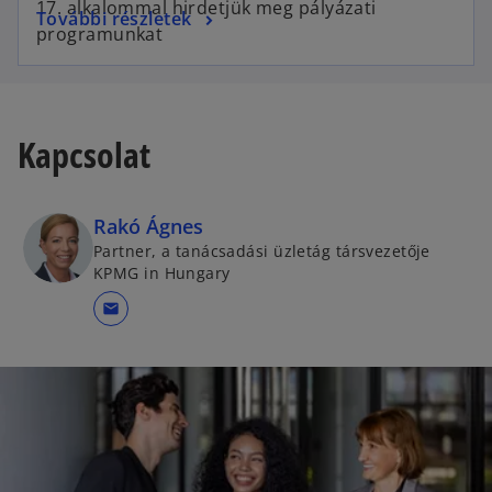
17. alkalommal hirdetjük meg pályázati
További részletek
programunkat
Kapcsolat
Rakó Ágnes
Partner, a tanácsadási üzletág társvezetője
KPMG in Hungary
mail