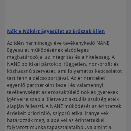
o
p
e
o
Nők a Nőkért Egyesület az Erőszak Ellen
n
p
Az idén harmincegy éve tevékenykedő NANE
s
e
Egyesület működésének elsődleges
i
n
meghatározója: az integritás és a hitelesség. A
n
s
NANE politikai pártoktól független, non-profit és
a
i
közhasznú szervezet, ami folyamatos kapcsolatot
n
n
tart fenn a célcsoportjával. Az érintetteket
e
a
egyenlő partnerként kezeli és valamennyi
w
n
tevékenységét az erőszaktúlélő nők és gyerekek
t
e
igényeire szabja, illetve az aktuális szükségleteik
a
w
alapján fejleszti. A NANE működését az érintettek
b
t
érdekeit priorizáló, szigorú etikai irányelvek
a
határozzák meg, alapelvei az érintettekkel
b
folytatott munka tapasztalataiból, valamint a