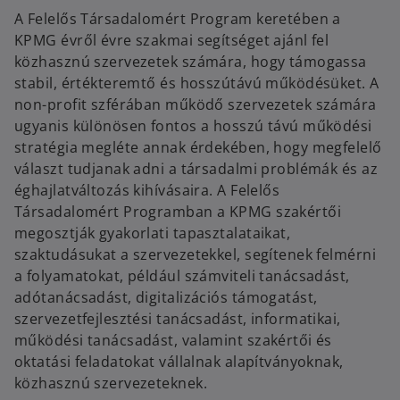
w
w
A Felelős Társadalomért Program keretében a
t
t
a
a
KPMG évről évre szakmai segítséget ajánl fel
b
b
közhasznú szervezetek számára, hogy támogassa
stabil, értékteremtő és hosszútávú működésüket. A
non-profit szférában működő szervezetek számára
ugyanis különösen fontos a hosszú távú működési
stratégia megléte annak érdekében, hogy megfelelő
választ tudjanak adni a társadalmi problémák és az
éghajlatváltozás kihívásaira. A Felelős
Társadalomért Programban a KPMG szakértői
megosztják gyakorlati tapasztalataikat,
szaktudásukat a szervezetekkel, segítenek felmérni
a folyamatokat, például számviteli tanácsadást,
adótanácsadást, digitalizációs támogatást,
szervezetfejlesztési tanácsadást, informatikai,
működési tanácsadást, valamint szakértői és
oktatási feladatokat vállalnak alapítványoknak,
közhasznú szervezeteknek.