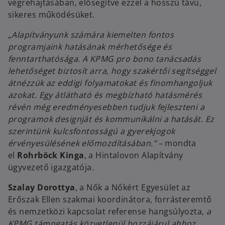
végrehajtásában, elősegítve ezzel a hosszú távú,
sikeres működésüket.
„Alapítványunk számára kiemelten fontos
programjaink hatásának mérhetősége és
fenntarthatósága. A KPMG pro bono tanácsadás
lehetőséget biztosít arra, hogy szakértői segítséggel
átnézzük az eddigi folyamatokat és finomhangoljuk
azokat. Egy átlátható és megbízható hatásmérés
révén még eredményesebben tudjuk fejleszteni a
programok designját és kommunikálni a hatását. Ez
szerintünk kulcsfontosságú a gyerekjogok
érvényesülésének előmozdításában.” –
mondta
el
Rohrböck Kinga
, a Hintalovon Alapítvány
ügyvezető igazgatója.
Szalay Dorottya
, a Nők a Nőkért Egyesület az
Erőszak Ellen szakmai koordinátora, forrásteremtő
és nemzetközi kapcsolat referense hangsúlyozta,
a
KPMG támogatás közvetlenül hozzájárul ahhoz,