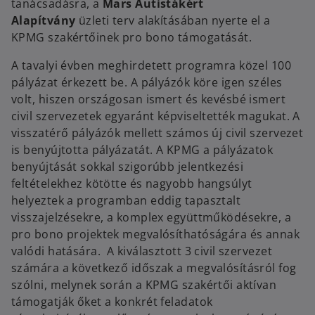
tanácsadásra, a
Mars Autistákért
Alapítvány
üzleti terv alakításában nyerte el a
KPMG szakértőinek pro bono támogatását.
A tavalyi évben meghirdetett programra közel 100
pályázat érkezett be. A pályázók köre igen széles
volt, hiszen országosan ismert és kevésbé ismert
civil szervezetek egyaránt képviseltették magukat. A
visszatérő pályázók mellett számos új civil szervezet
is benyújtotta pályázatát. A KPMG a pályázatok
benyújtását sokkal szigorúbb jelentkezési
feltételekhez kötötte és nagyobb hangsúlyt
helyeztek a programban eddig tapasztalt
visszajelzésekre, a komplex együttműködésekre, a
pro bono projektek megvalósíthatóságára és annak
valódi hatására. A kiválasztott 3 civil szervezet
számára a következő időszak a megvalósításról fog
szólni, melynek során a KPMG szakértői aktívan
támogatják őket a konkrét feladatok