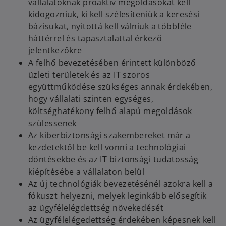
vállalatoknak proaktív megoldásokat kell
kidogozniuk, ki kell szélesíteniük a keresési
bázisukat, nyitottá kell válniuk a többféle
háttérrel és tapasztalattal érkező
jelentkezőkre
A felhő bevezetésében érintett különböző
üzleti területek és az IT szoros
együttműködése szükséges annak érdekében,
hogy vállalati szinten egységes,
költséghatékony felhő alapú megoldások
szülessenek
Az kiberbiztonsági szakembereket már a
kezdetektől be kell vonni a technológiai
döntésekbe és az IT biztonsági tudatosság
kiépítésébe a vállalaton belül
Az új technológiák bevezetésénél azokra kell a
fókuszt helyezni, melyek leginkább elősegítik
az ügyfélelégdettség növekedését
Az ügyfélelégedettség érdekében képesnek kell