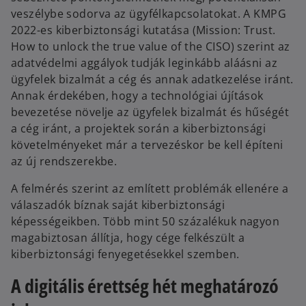
veszélybe sodorva az ügyfélkapcsolatokat. A KMPG
2022-es kiberbiztonsági kutatása (Mission: Trust.
How to unlock the true value of the CISO) szerint az
adatvédelmi aggályok tudják leginkább aláásni az
ügyfelek bizalmát a cég és annak adatkezelése iránt.
Annak érdekében, hogy a technológiai újítások
bevezetése növelje az ügyfelek bizalmát és hűségét
a cég iránt, a projektek során a kiberbiztonsági
követelményeket már a tervezéskor be kell építeni
az új rendszerekbe.
A felmérés szerint az említett problémák ellenére a
válaszadók bíznak saját kiberbiztonsági
képességeikben. Több mint 50 százalékuk nagyon
magabiztosan állítja, hogy cége felkészült a
kiberbiztonsági fenyegetésekkel szemben.
A digitális érettség hét meghatározó