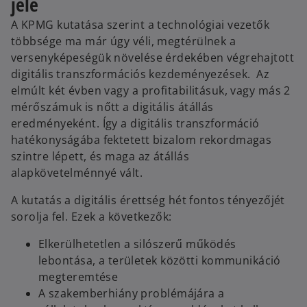
jele
A KPMG kutatása szerint a technológiai vezetők
többsége ma már úgy véli, megtérülnek a
versenyképeségük növelése érdekében végrehajtott
digitális transzformációs kezdeményezések. Az
elmúlt két évben vagy a profitabilitásuk, vagy más 2
mérőszámuk is nőtt a digitális átállás
eredményeként. Így a digitális transzformáció
hatékonyságába fektetett bizalom rekordmagas
szintre lépett, és maga az átállás
alapkövetelménnyé vált.
A kutatás a digitális érettség hét fontos tényezőjét
sorolja fel. Ezek a következők:
Elkerülhetetlen a silószerű működés
lebontása, a területek közötti kommunikáció
megteremtése
A szakemberhiány problémájára a