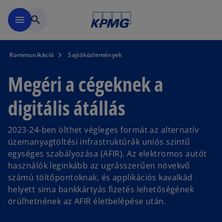
Ugrás a fő tartalomra
menu
search
Kommunikáció
Sajtóközlemények
Megéri a cégeknek a
digitális átállás
2023-24-ben ölthet végleges formát az alternatív
üzemanyagtöltési infrastruktúrák uniós szintű
egységes szabályozása (AFIR). Az elektromos autót
használók leginkább az ugrásszerűen növekvő
számú töltőpontoknak, és applikációs kavalkád
helyett sima bankkártyás fizetés lehetőségének
örülhetnének az AFIR életbelépése után.