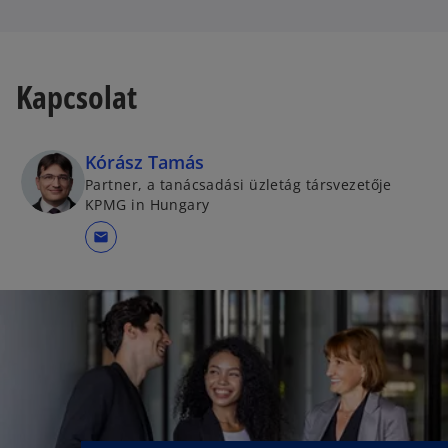
Kapcsolat
Kórász Tamás
Partner, a tanácsadási üzletág társvezetője
KPMG in Hungary
mail