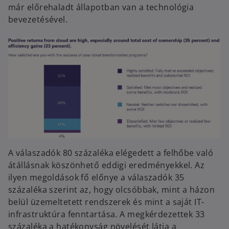
már előrehaladt állapotban van a technológia
bevezetésével.
A válaszadók 80 százaléka elégedett a felhőbe való
átállásnak köszönhető eddigi eredményekkel. Az
ilyen megoldások fő előnye a válaszadók 35
százaléka szerint az, hogy olcsóbbak, mint a házon
belül üzemeltetett rendszerek és mint a saját IT-
infrastruktúra fenntartása. A megkérdezettek 33
százaléka a hatékonyság növelését látja a