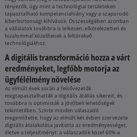
e
tényezők, úgy mint a technológiai területeken
w
tapasztalható kompetenciahiány vagy a szaporodó
t
kiberbiztonsági kihívások. Összességében azonban
a
a vállalatok továbbra is lelkesen, elkötelezetten és
b
bizalommal közelítenek a feltörekvő
technológiákhoz.
A digitális transzformáció hozza a várt
eredményeket, legfőbb motorja az
ügyfélélmény növelése
Az elmúlt évek során a felsővezetők
megtapasztalhatták a digitális átállás sikereit, és
továbbra is optimisták a jövőbeli lehetőségek
tekintetében. Szinte minden válaszadó
megemlítette, hogy az elmúlt két évben szervezete
digitális átalakulása javította az eredményességet,
illetve a teljesítményt: a válaszadók közel 60%-a