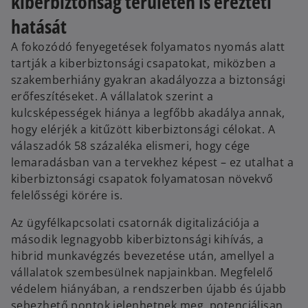
kiberbiztonság területén is érezteti
hatását
A fokozódó fenyegetések folyamatos nyomás alatt
tartják a kiberbiztonsági csapatokat, miközben a
szakemberhiány gyakran akadályozza a biztonsági
erőfeszítéseket. A vállalatok szerint a
kulcsképességek hiánya a legfőbb akadálya annak,
hogy elérjék a kitűzött kiberbiztonsági célokat. A
válaszadók 58 százaléka elismeri, hogy cége
lemaradásban van a tervekhez képest – ez utalhat a
kiberbiztonsági csapatok folyamatosan növekvő
felelősségi körére is.
Az ügyfélkapcsolati csatornák digitalizációja a
második legnagyobb kiberbiztonsági kihívás, a
hibrid munkavégzés bevezetése után, amellyel a
vállalatok szembesülnek napjainkban. Megfelelő
védelem hiányában, a rendszerben újabb és újabb
sebezhető pontok jelenhetnek meg, potenciálisan