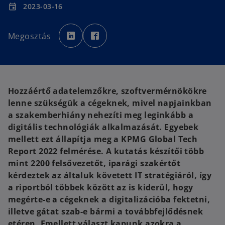
2023-03-16
event
o
o
p
p
Megosztás
e
e
n
n
s
s
i
i
n
n
a
a
n
n
e
e
w
w
Hozzáértő adatelemzőkre, szoftvermérnökökre
t
t
a
a
lenne szükségük a cégeknek, mivel napjainkban
b
b
a szakemberhiány nehezíti meg leginkább a
digitális technológiák alkalmazását. Egyebek
mellett ezt állapítja meg a KPMG Global Tech
Report 2022 felmérése. A kutatás készítői több
mint 2200 felsővezetőt, iparági szakértőt
kérdeztek az általuk követett IT stratégiáról, így
a riportból többek között az is kiderül, hogy
megérte-e a cégeknek a digitalizációba fektetni,
illetve gátat szab-e bármi a továbbfejlődésnek
etéren. Emellett választ kapunk azokra a