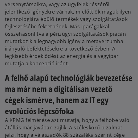
versenytársaikra, vagy az ügyfelek részéről
jelentkező igényekre várnak, mielőtt ők maguk ilyen
technológiára épülő termékek vagy szolgáltatások
fejlesztésébe fektetnének. Más iparágakkal
összehasonlítva a pénzügyi szolgáltatások piacán
mutatkozik a legnagyobb igény a metaverzumba
irányuló befektetésekre a következő évben. A
legkisebb érdeklődést az energia és a vegyipar
mutatja a koncepció iránt.
A felhő alapú technológiák bevezetése
ma már nem a digitálisan vezető
cégek ismérve, hanem az IT egy
evolúciós lépcsőfoka
A KPMG felmérése azt mutatja, hogy a felhőbe való
átállás már javában zajlik. A széleskörű bizalmat
jelzi, hogy a válaszadók 88 százaléka szerint cége