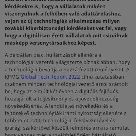
kérdésekre is, hogy a vállalatok miként
viszonyulnak a felhőben való adattároláshoz,
vajon az új technológiák alkalmazása milyen
további kiberbiztonsági kérdéseket vet fel, vagy
hogy a digitálisan érett vállalatok mit csinálnak
másképp versenytársaikhoz képest.
A példátlan piaci hullámzások ellenére a
technológiai vezetők világszerte bíznak abban, hogy
a technológia beváltja a hozzá fűzött reményeket. A
o
KPMG
Global Tech Report 2022
című kutatásában
p
csaknem minden technológiai vezető arról számolt
e
be, hogy az elmúlt két évben a digitális fejlődés
n
hozzájárult a teljesítmény és a jövedelmezőség
s
növekedéséhez. A lendületes növekedés és a
i
feltörekvő technológiák iránti nyitottság ellenére a
n
több mint 2200 technológiai felsővezetővel és
a
iparági szakértővel készült felmérés arra is rámutat,
n
hogy vannak még a továbbfejlődést hátráltató