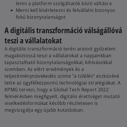
lenni a platform szolgáltatók közti váltásra
Merni kell kísérletezni és felvállalni bizonyos
fokú bizonytalanságot
A digitális transzformáció válságállóvá
teszi a vállalatokat
A digitális transzformáció terén aratott győzelem
magabiztossá teszi a vállalatokat a napjainkban
tapasztalható bizonytalanságokkal, kihívásokkal
szemben. Az elért eredmények és a
teljesítménynövekedés szinte “a túlélés” eszközévé
tette az ügyfélközpontú technológiai stratégiákat. A
KPMG tervezi, hogy a Global Tech Report 2022
felmérésben megfigyelt, digitális érettséget mutató
viselkedésformákat később részletesen is
megvizsgálja egy újabb kutatásban.