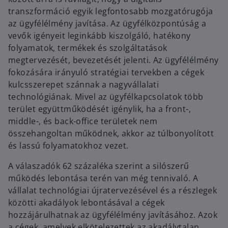
transzformáció egyik legfontosabb mozgatórugója
az ügyfélélmény javítása. Az ügyfélközpontúság a
vevők igényeit leginkább kiszolgáló, hatékony
folyamatok, termékek és szolgáltatások
megtervezését, bevezetését jelenti. Az ügyfélélmény
fokozására irányuló stratégiai tervekben a cégek
kulcsszerepet szánnak a nagyvállalati
technológiának. Mivel az ügyfélkapcsolatok több
terület együttműködését igénylik, ha a front-,
middle-, és back-office területek nem
összehangoltan működnek, akkor az túlbonyolított
és lassú folyamatokhoz vezet.
A válaszadók 62 százaléka szerint a silószerű
működés lebontása terén van még tennivaló. A
vállalat technológiai újratervezésével és a részlegek
közötti akadályok lebontásával a cégek
hozzájárulhatnak az ügyfélélmény javításához. Azok
a cégek, amelyek elkötelezettek az akadálytalan