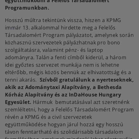
együttműködni a Felelős Társadalomért
Programunkban.
Hosszú múltra tekintünk vissza, hiszen a KPMG
immár 13. alkalommal hirdette meg a Felelős
Társadalomért Program pályázatot, amelynek során
közhasznú szervezetek pályázhatnak pro bono
szolgáltatásra, valamint pénz- és laptop
adományra.
Talán a fenti címből kiderül, a három
idei győztes szervezet munkája nem is lehetne
eltérőbb, mégis közös bennük az elhivatottság és a
tenni akarás.
Szívből gratulálunk a nyerteseknek,
akik az Adománytaxi Alapítvány, a Bethesda
Kórház Alapítvány és az InDaHouse Hungary
Egyesület.
Hármuk bemutatásával azt szeretnénk
szemléltetni, hogy a Felelős Társadalomért Program
révén a KPMG és a civil szervezetek
együttműködése hogyan járul hozzá egy hosszú
távon fenntartható és szolidárisabb társadalom