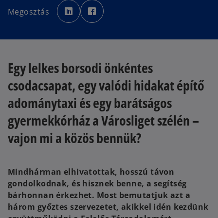
o
o
p
p
Megosztás
e
e
n
n
s
s
i
i
n
n
a
a
n
n
e
e
w
w
Egy lelkes borsodi önkéntes
t
t
a
a
b
b
csodacsapat, egy valódi hidakat építő
adománytaxi és egy barátságos
gyermekkórház a Városliget szélén –
vajon mi a közös bennük?
Mindhárman elhivatottak, hosszú távon
gondolkodnak, és hisznek benne, a segítség
bárhonnan érkezhet. Most bemutatjuk azt a
három győztes szervezetet, akikkel idén kezdünk