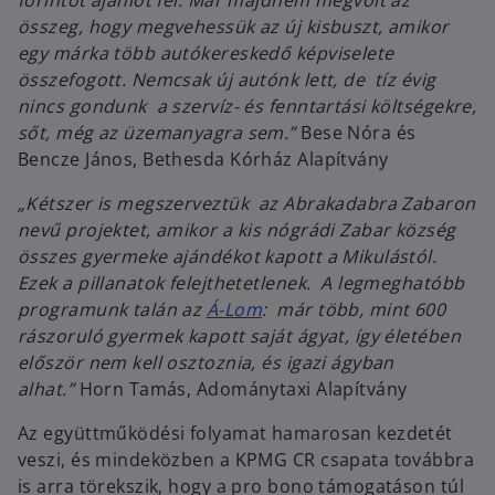
összeg, hogy megvehessük az új kisbuszt, amikor
egy márka több autókereskedő képviselete
összefogott. Nemcsak új autónk lett, de tíz évig
nincs gondunk a szervíz- és fenntartási költségekre,
sőt, még az üzemanyagra sem.”
Bese Nóra és
Bencze János, Bethesda Kórház Alapítvány
„Kétszer is megszerveztük az Abrakadabra Zabaron
nevű projektet, amikor a kis nógrádi Zabar község
összes gyermeke ajándékot kapott a Mikulástól.
Ezek a pillanatok felejthetetlenek. A legmeghatóbb
programunk talán az
Á-Lom
: már több, mint 600
rászoruló gyermek kapott saját ágyat, így életében
először nem kell osztoznia, és igazi ágyban
alhat.”
Horn Tamás, Adománytaxi Alapítvány
Az együttműködési folyamat hamarosan kezdetét
veszi, és mindeközben a KPMG CR csapata továbbra
is arra törekszik, hogy a pro bono támogatáson túl