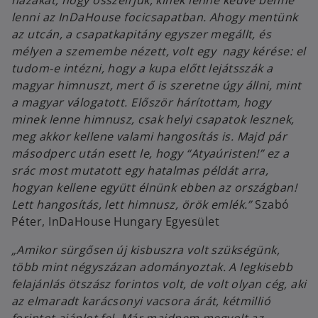
lenni az InDaHouse focicsapatban. Ahogy mentünk
az utcán, a csapatkapitány egyszer megállt, és
mélyen a szemembe nézett, volt egy nagy kérése: el
tudom-e intézni, hogy a kupa előtt lejátsszák a
magyar himnuszt, mert ő is szeretne úgy állni, mint
a magyar válogatott. Először hárítottam, hogy
minek lenne himnusz, csak helyi csapatok lesznek,
meg akkor kellene valami hangosítás is. Majd pár
másodperc után esett le, hogy “Atyaúristen!” ez a
srác most mutatott egy hatalmas példát arra,
hogyan kellene együtt élnünk ebben az országban!
Lett hangosítás, lett himnusz, örök emlék.”
Szabó
Péter, InDaHouse Hungary Egyesület
„Amikor sürgősen új kisbuszra volt szükségünk,
több mint négyszázan adományoztak. A legkisebb
felajánlás ötszász forintos volt, de volt olyan cég, aki
az elmaradt karácsonyi vacsora árát, kétmillió
forintot ajánlot fel. Már majdnem megvolt az