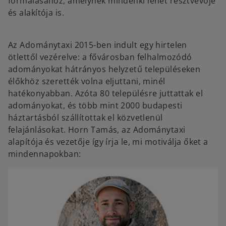
formálásához, amelynek mindenki lehet résztvevője
és alakítója is.
Az Adománytaxi 2015-ben indult egy hirtelen
ötlettől vezérelve: a fővárosban felhalmozódó
adományokat hátrányos helyzetű településeken
élőkhöz szerették volna eljuttani, minél
hatékonyabban. Azóta 80 településre juttattak el
adományokat, és több mint 2000 budapesti
háztartásból szállítottak el közvetlenül
felajánlásokat. Horn Tamás, az Adománytaxi
alapítója és vezetője így írja le, mi motiválja őket a
mindennapokban: