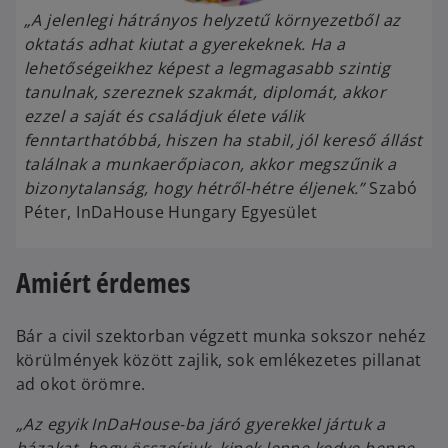
„A jelenlegi hátrányos helyzetű környezetből az
oktatás adhat kiutat a gyerekeknek. Ha a
lehetőségeikhez képest a legmagasabb szintig
tanulnak, szereznek szakmát, diplomát, akkor
ezzel a saját és családjuk élete válik
fenntarthatóbbá, hiszen ha stabil, jól kereső állást
találnak a munkaerőpiacon, akkor megszűnik a
bizonytalanság, hogy hétről-hétre éljenek.”
Szabó
Péter, InDaHouse Hungary Egyesület
Amiért érdemes
Bár a civil szektorban végzett munka sokszor nehéz
körülmények között zajlik, sok emlékezetes pillanat
ad okot örömre.
„Az egyik InDaHouse-ba járó gyerekkel jártuk a
házakat, hogy összeírjuk, kinek lenne kedve benne