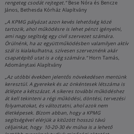
rengeteg csodát rejteget.”
Bese Nóra és Bencze
János, Bethesda Kórház Alapítvány
„A KPMG pályázat azon kevés lehetőség közé
tartozik, ahol működésre is lehet pénzt igényelni,
ami nagy segítség egy civil szervezet számára.
Örülnénk, ha az együttműködésben valamilyen aktív
szál is kialakulhatna, szívesen szerveznénk akár
csapatépítő utat is a cég számára.”
Horn Tamás,
Adománytaxi Alapítvány
„Az utóbbi években jelentős növekedésen mentünk
keresztül. A gyerekek és az önkéntesek létszáma is
átlépte a kétszázat. A sikeres további működéshez
át kell tekinteni a régi működési, döntési, tervezési
folyamatokat, és változtatni, ahol azok nem
életképesek. Bízom abban, hogy a KPMG
segítségével elérjük a kitűzött hosszú távú
céljainkat, hogy 10-20-30 év múlva is a lehető