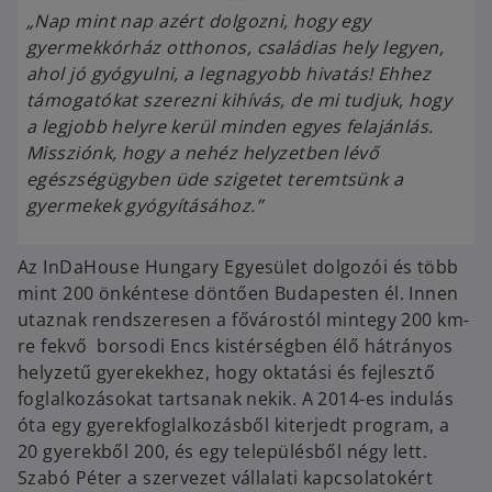
„Nap mint nap azért dolgozni, hogy egy
gyermekkórház otthonos, családias hely legyen,
ahol jó gyógyulni, a legnagyobb hivatás! Ehhez
támogatókat szerezni kihívás, de mi tudjuk, hogy
a legjobb helyre kerül minden egyes felajánlás.
Missziónk, hogy a nehéz helyzetben lévő
egészségügyben üde szigetet teremtsünk a
gyermekek gyógyításához.”
Az InDaHouse Hungary Egyesület dolgozói és több
mint 200 önkéntese döntően Budapesten él. Innen
utaznak rendszeresen a fővárostól mintegy 200 km-
re fekvő borsodi Encs kistérségben élő hátrányos
helyzetű gyerekekhez, hogy oktatási és fejlesztő
foglalkozásokat tartsanak nekik. A 2014-es indulás
óta egy gyerekfoglalkozásből kiterjedt program, a
20 gyerekből 200, és egy településből négy lett.
Szabó Péter a szervezet vállalati kapcsolatokért