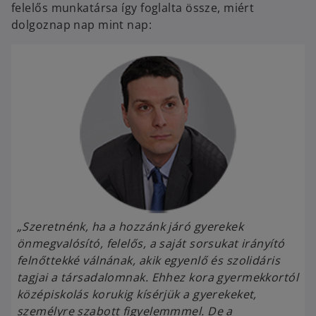
felelős munkatársa így foglalta össze, miért
dolgoznap nap mint nap:
„Szeretnénk, ha a hozzánk járó gyerekek
önmegvalósító, felelős, a saját sorsukat irányító
felnőttekké válnának, akik egyenlő és szolidáris
tagjai a társadalomnak. Ehhez kora gyermekkortól
középiskolás korukig kísérjük a gyerekeket,
személyre szabott figyelemmmel. De a