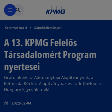
Ugrás a fő tartalomra
menu
search
Kommunikáció
Sajtóközlemények
A 13. KPMG Felelős
Társadalomért Program
nyertesei
Gratulálunk az Adománytaxi Alapítványnak, a
Bethesda Kórház Alapítványnak és az InDaHouse
Hungary Egyesületnek!
2022-02-04
event