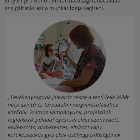
elnyert pro bono fenntarthatósági tanácsadás
szolgáltatás ezt a munkát fogja segíteni.
„Tevékenységünk jelentős része a testi-lelki jóllét
helyi szintű és társadalmi megvalósulásához
kötődik. Számos kampányunk, projektünk
foglalkozik például égési sérülést szenvedett,
epilepsziás, diabéteszes, elhízott vagy
kerekesszékes gyerekek esélyegyenlőségének