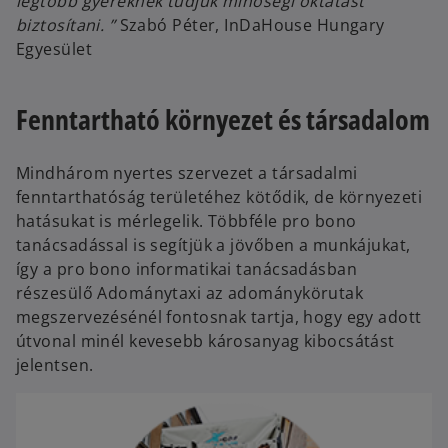
legtöbb gyereknek tudjuk minőségi oktatást
biztosítani. ”
Szabó Péter, InDaHouse Hungary
Egyesület
Fenntartható környezet és társadalom
Mindhárom nyertes szervezet a társadalmi
fenntarthatóság területéhez kötődik, de környezeti
hatásukat is mérlegelik. Többféle pro bono
tanácsadással is segítjük a jövőben a munkájukat,
így a pro bono informatikai tanácsadásban
részesülő Adománytaxi az adománykörutak
megszervezésénél fontosnak tartja, hogy egy adott
útvonal minél kevesebb károsanyag kibocsátást
jelentsen.