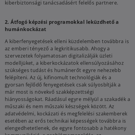
kiberbiztonsági tanácsadásért felelős partnere.
2. Átfogó képzési programokkal leküzdhető a
humánkockázat
A kiberfenyegetések elleni küzdelemben továbbra is
az emberi tényező a legkritikusabb. Ahogy a
szervezetek folyamatosan digitalizálják üzleti
modelljüket, a kiberkockázatok ellensúlyozásához
szükséges tudást és humánerőt egyre nehezebb
felépíteni. Az új, kifinomult technológiák és a
gyorsan fejlődő fenyegetések csak súlyosbítják a
már most is növekvő szakképzettségi
hiányosságokat. Ráadásul egyre mélyül a szakadék a
műszaki és nem műszaki készségek között. Az
adatvédelmi, kockázati és megfelelési szakemberek
esetében az erős technikai képességek továbbra is
elengedhetetlenek, de egyre fontosabb a hatékony