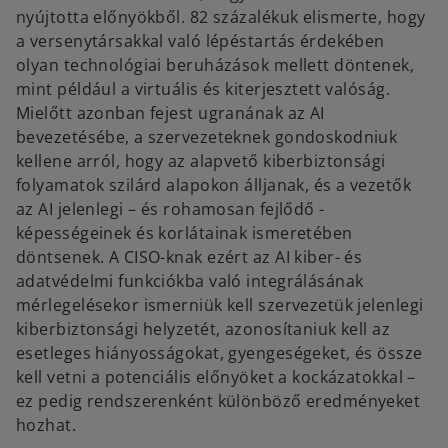
nyújtotta előnyökből. 82 százalékuk elismerte, hogy
a versenytársakkal való lépéstartás érdekében
olyan technológiai beruházások mellett döntenek,
mint például a virtuális és kiterjesztett valóság.
Mielőtt azonban fejest ugranának az AI
bevezetésébe, a szervezeteknek gondoskodniuk
kellene arról, hogy az alapvető kiberbiztonsági
folyamatok szilárd alapokon álljanak, és a vezetők
az AI jelenlegi – és rohamosan fejlődő -
képességeinek és korlátainak ismeretében
döntsenek. A CISO-knak ezért az AI kiber- és
adatvédelmi funkciókba való integrálásának
mérlegelésekor ismerniük kell szervezetük jelenlegi
kiberbiztonsági helyzetét, azonosítaniuk kell az
esetleges hiányosságokat, gyengeségeket, és össze
kell vetni a potenciális előnyöket a kockázatokkal –
ez pedig rendszerenként különböző eredményeket
hozhat.