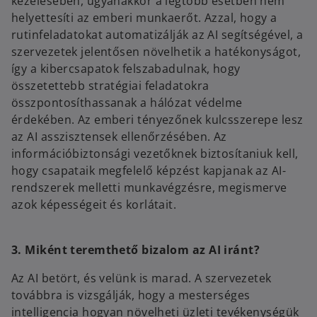
kezelésében, ugyanakkor a legtöbb esetben nem
helyettesíti az emberi munkaerőt. Azzal, hogy a
rutinfeladatokat automatizálják az AI segítségével, a
szervezetek jelentősen növelhetik a hatékonyságot,
így a kibercsapatok felszabadulnak, hogy
összetettebb stratégiai feladatokra
összpontosíthassanak a hálózat védelme
érdekében. Az emberi tényezőnek kulcsszerepe lesz
az AI asszisztensek ellenőrzésében. Az
információbiztonsági vezetőknek biztosítaniuk kell,
hogy csapataik megfelelő képzést kapjanak az AI-
rendszerek melletti munkavégzésre, megismerve
azok képességeit és korlátait.
3. Miként teremthető bizalom az AI iránt?
Az AI betört, és velünk is marad. A szervezetek
továbbra is vizsgálják, hogy a mesterséges
intelligencia hogyan növelheti üzleti tevékenységük