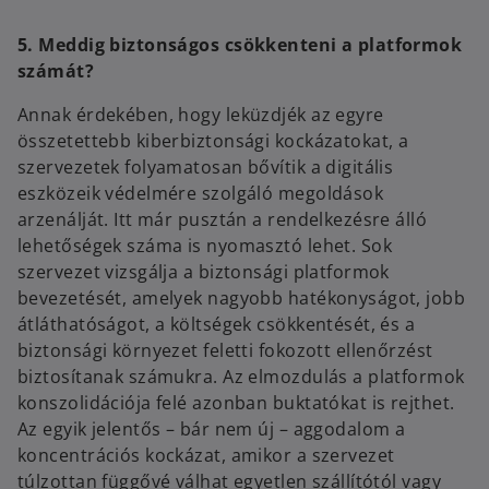
5. Meddig biztonságos csökkenteni a platformok
számát?
Annak érdekében, hogy leküzdjék az egyre
összetettebb kiberbiztonsági kockázatokat, a
szervezetek folyamatosan bővítik a digitális
eszközeik védelmére szolgáló megoldások
arzenálját. Itt már pusztán a rendelkezésre álló
lehetőségek száma is nyomasztó lehet. Sok
szervezet vizsgálja a biztonsági platformok
bevezetését, amelyek nagyobb hatékonyságot, jobb
átláthatóságot, a költségek csökkentését, és a
biztonsági környezet feletti fokozott ellenőrzést
biztosítanak számukra. Az elmozdulás a platformok
konszolidációja felé azonban buktatókat is rejthet.
Az egyik jelentős – bár nem új – aggodalom a
koncentrációs kockázat, amikor a szervezet
túlzottan függővé válhat egyetlen szállítótól vagy