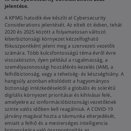
jelentése.
A KPMG hatodik éve készíti el Cybersecurity
Considerations jelentését. Az eltelt öt évben, tehát
2020 és 2025 között a folyamatosan változó
kiberbiztonsági környezet kézzelfogható
fókuszpontként jelent meg a szervezeti vezetők
számára. Több kulcsfontosságú téma évről évre
visszaköszön, ilyen például a rugalmasság, a
személyazonossági hozzáférés-kezelés (IAM), a
felhőbiztonság, vagy a tehetség- és készséghiány. A
hangsúly azonban eltolódott a hagyományos
biztonsági intézkedésektől a globális és sokrétű
digitális környezet prioritásai és kihívásai felé,
amelyekre az ionformációbiztonsági vezetőknek
szinte valós időben kell reagálniuk. A COVID-19
járvány magával hozta a távmunka elterjedését,
emiatt a felhő és a mesterséges intelligencia
biztonságára való összpontosítás az