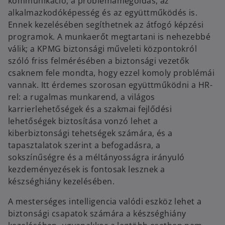
kommunikáció, a problémamegoldás, az
alkalmazkodóképesség és az együttműködés is.
Ennek kezelésében segíthetnek az átfogó képzési
programok. A munkaerőt megtartani is nehezebbé
válik; a KPMG biztonsági műveleti központokról
szóló friss felmérésében a biztonsági vezetők
csaknem fele mondta, hogy ezzel komoly problémái
vannak. Itt érdemes szorosan együttműködni a HR-
rel: a rugalmas munkarend, a világos
karrierlehetőségek és a szakmai fejlődési
lehetőségek biztosítása vonzó lehet a
kiberbiztonsági tehetségek számára, és a
tapasztalatok szerint a befogadásra, a
sokszínűségre és a méltányosságra irányuló
kezdeményezések is fontosak lesznek a
készséghiány kezelésében.
A mesterséges intelligencia valódi eszköz lehet a
biztonsági csapatok számára a készséghiány