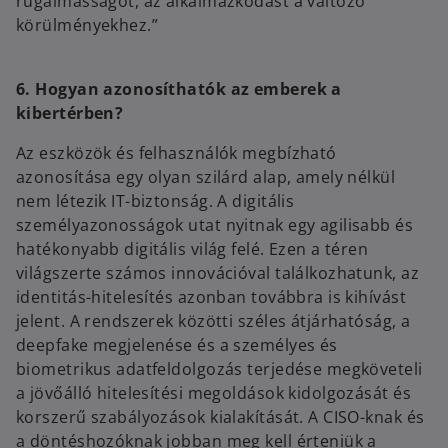
rugalmasságot, az alkalmazkodást a változó
körülményekhez.”
6. Hogyan azonosíthatók az emberek a
kibertérben?
Az eszközök és felhasználók megbízható
azonosítása egy olyan szilárd alap, amely nélkül
nem létezik IT-biztonság. A digitális
személyazonosságok utat nyitnak egy agilisabb és
hatékonyabb digitális világ felé. Ezen a téren
világszerte számos innovációval találkozhatunk, az
identitás-hitelesítés azonban továbbra is kihívást
jelent. A rendszerek közötti széles átjárhatóság, a
deepfake megjelenése és a személyes és
biometrikus adatfeldolgozás terjedése megköveteli
a jövőálló hitelesítési megoldások kidolgozását és
korszerű szabályozások kialakítását. A CISO-knak és
a döntéshozóknak jobban meg kell érteniük a