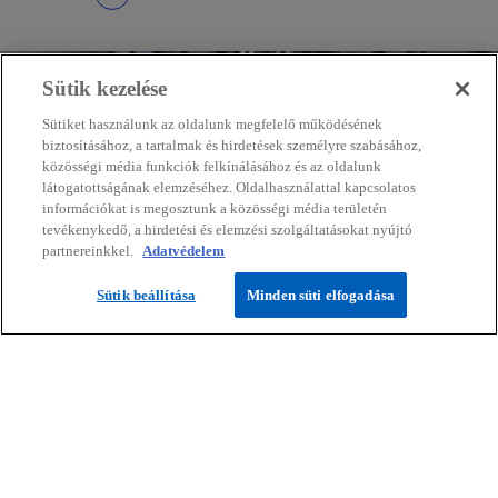
Sütik kezelése
Sütiket használunk az oldalunk megfelelő működésének
biztosításához, a tartalmak és hirdetések személyre szabásához,
közösségi média funkciók felkínálásához és az oldalunk
látogatottságának elemzéséhez. Oldalhasználattal kapcsolatos
információkat is megosztunk a közösségi média területén
tevékenykedő, a hirdetési és elemzési szolgáltatásokat nyújtó
partnereinkkel.
Adatvédelem
Lépjen velünk kapcsolatba!
Sütik beállítása
Minden süti elfogadása
Világos és praktikus megoldásokkal
támogatjuk ügyfeleinket.
Ajánlatkérés