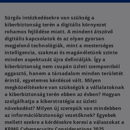
n
n
a
a
n
n
e
e
w
w
Sürgős intézkedésekre van szükség a
t
t
a
a
kiberbiztonság terén a digitális környezet
b
b
rohamos fejlődése miatt. A mindent átszövő
digitális kapcsolatok és az olyan gyorsan
megjelenő technológiák, mint a mesterséges
intelligencia, szakmai és magánéletünk szinte
minden aspektusát újra definiálják. Így a
kiberbiztonság nem csupán üzleti szempontból
aggasztó, hanem a társadalom minden területét
érintő, egyetemes kérdéssé vált. Milyen
megközelítésekre van szükségük a vállalatoknak
a kiberbiztonság terén ebben az évben? Hogyan
szolgálhatja a kiberstratégia az üzleti
növekedést? Milyen új szerepük van mindebben
az információbiztonsági vezetőknek? Egyebek
mellett ezekre a kérdésekre keresi a válaszokat a
KPMG Cybersecurity Considerations 2025