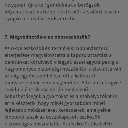
helyzetet, újra kell gondolniuk a berögzült
folyamatokat, és be kell fektetniük a szilárd elveken
nyugvó innovatív rendszerekbe.
7. Megvédhetők-e az okoseszközök?
Az okos eszközök és termékek robbanásszerű
elterjedése megváltoztatta a kapcsolattartást a
bennünket körülvevő világgal, ezzel együtt pedig a
hagyományos biztonsági hozzáállás is elavulttá vált,
az alig egy évtizeddel ezelőtt alkalmazott
módszerek már nem elegendőek. A termékek egyre
rövidülő életciklusa során megjelenő
sebezhetőségek a gyártókat és a szabályozókat is
arra késztetik, hogy minél gyorsabban minél
fejlettebb módszereket keressenek, amelyekkel
lehetővé teszik az összekapcsolt eszközök
biztonságos használatát. Az eszközök által elért