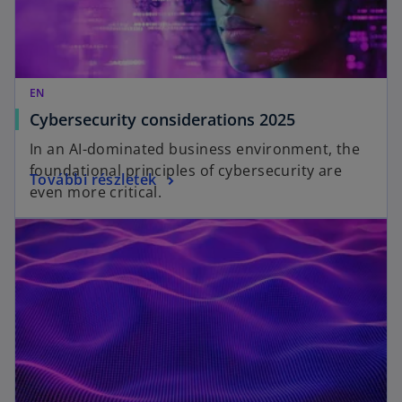
EN
o
Cybersecurity considerations 2025
p
In an AI-dominated business environment, the
e
foundational principles of cybersecurity are
o
További részletek
n
even more critical.
p
s
e
i
n
n
s
a
i
n
n
e
a
w
n
t
e
a
w
b