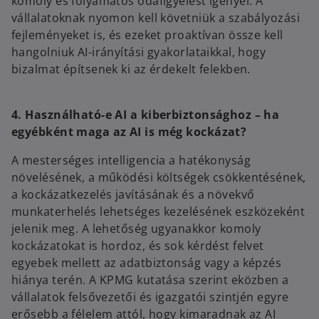
komoly és folyamatos odafigyelést igényel. A
vállalatoknak nyomon kell követniük a szabályozási
fejleményeket is, és ezeket proaktívan össze kell
hangolniuk AI-irányítási gyakorlataikkal, hogy
bizalmat építsenek ki az érdekelt felekben.
4. Használható-e AI a kiberbiztonsághoz – ha
egyébként maga az AI is még kockázat?
A mesterséges intelligencia a hatékonyság
növelésének, a működési költségek csökkentésének,
a kockázatkezelés javításának és a növekvő
munkaterhelés lehetséges kezelésének eszközeként
jelenik meg. A lehetőség ugyanakkor komoly
kockázatokat is hordoz, és sok kérdést felvet
egyebek mellett az adatbiztonság vagy a képzés
hiánya terén. A KPMG kutatása szerint eközben a
vállalatok felsővezetői és igazgatói szintjén egyre
erősebb a félelem attól, hogy kimaradnak az AI