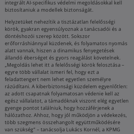
integrált AI-specifikus védelmi megoldásokkal kell
biztosítaniuk a modellek biztonságát.
Helyzetüket nehezítik a tisztázatlan felelősségi
körök, gyakran egyensúlyoznak a tanácsadói és a
döntéshozói szerep között. Sokszor
erőforráshiánnyal küzdenek, és folyamatos nyomás
alatt vannak, hiszen a dinamikus fenyegetések
állandó éberséget és gyors reagálást követelnek.
„Megoldás lehet itt a felelősségi körök felosztása –
egyre több vállalat ismeri fel, hogy ezt a
feladattengert nem lehet egyetlen személyre
rázúdítani. A kiberbiztonsági küzdelem egyenlőtlen:
az adott csapatnak folyamatosan védenie kell az
egész vállalatot, a támadóknak viszont elég egyetlen
gyenge pontot találniuk, hogy hozzáférjenek a
hálózathoz. Ahhoz, hogy jól működjön a védekezés,
több szegmens összehangolt együttműködésére
van szükség” – tanácsolja Lukács Kornél, a KPMG