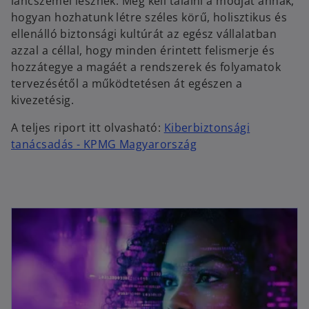
láncszemei lesznek. Meg kell találni a módját annak,
hogyan hozhatunk létre széles körű, holisztikus és
ellenálló biztonsági kultúrát az egész vállalatban
azzal a céllal, hogy minden érintett felismerje és
hozzátegye a magáét a rendszerek és folyamatok
tervezésétől a működtetésen át egészen a
kivezetésig.
A teljes riport itt olvasható:
Kiberbiztonsági
tanácsadás - KPMG Magyarország
opens in a new tab