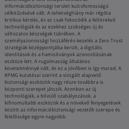
információbiztonsági terület kulcsfontosságú
célkitűzésévé vált. A tehetséghiány már régóta
kritikus kérdés, és ez csak fokozódik a feltörekvő
technológiák és az ezekhez szükséges új és
változatos készségek tükrében. A
személyazonossági hozzáférés-kezelés a Zero Trust
stratégiák középpontjába került, a digitális
identitások és a hamisítványok azonosításának
eszköze lett. A rugalmasság általános
követelménnyé vált, és ez a jövőben is így marad. A
KPMG kutatásai szerint a vizsgált alapvető
biztonsági eszközök nagy része továbbra is
központi szerepet játszik. Azonban az új
technológiák, a bővülő szabályozások, a
kifinomultabb eszközök és a növekvő fenyegetések
között az információbiztonsági vezetők szerepe és
felelőssége egyre nagyobb.