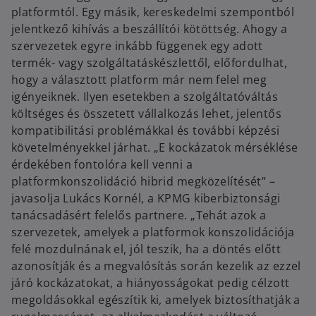
platformtól. Egy másik, kereskedelmi szempontból
jelentkező kihívás a beszállítói kötöttség. Ahogy a
szervezetek egyre inkább függenek egy adott
termék- vagy szolgáltatáskészlettől, előfordulhat,
hogy a választott platform már nem felel meg
igényeiknek. Ilyen esetekben a szolgáltatóváltás
költséges és összetett vállalkozás lehet, jelentős
kompatibilitási problémákkal és további képzési
követelményekkel járhat. „E kockázatok mérséklése
érdekében fontolóra kell venni a
platformkonszolidáció hibrid megközelítését” –
javasolja Lukács Kornél, a KPMG kiberbiztonsági
tanácsadásért felelős partnere. „Tehát azok a
szervezetek, amelyek a platformok konszolidációja
felé mozdulnának el, jól teszik, ha a döntés előtt
azonosítják és a megvalósítás során kezelik az ezzel
járó kockázatokat, a hiányosságokat pedig célzott
megoldásokkal egészítik ki, amelyek biztosíthatják a