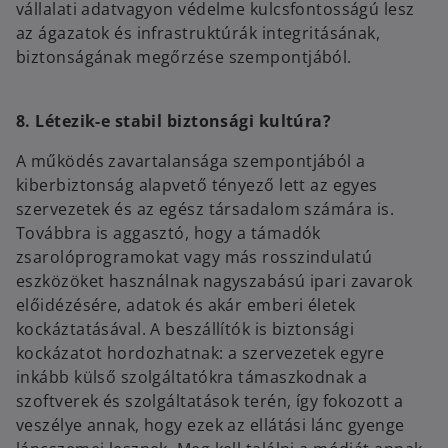
vállalati adatvagyon védelme kulcsfontosságú lesz
az ágazatok és infrastruktúrák integritásának,
biztonságának megőrzése szempontjából.
8. Létezik-e stabil biztonsági kultúra?
A működés zavartalansága szempontjából a
kiberbiztonság alapvető tényező lett az egyes
szervezetek és az egész társadalom számára is.
Továbbra is aggasztó, hogy a támadók
zsarolóprogramokat vagy más rosszindulatú
eszközöket használnak nagyszabású ipari zavarok
előidézésére, adatok és akár emberi életek
kockáztatásával. A beszállítók is biztonsági
kockázatot hordozhatnak: a szervezetek egyre
inkább külső szolgáltatókra támaszkodnak a
szoftverek és szolgáltatások terén, így fokozott a
veszélye annak, hogy ezek az ellátási lánc gyenge