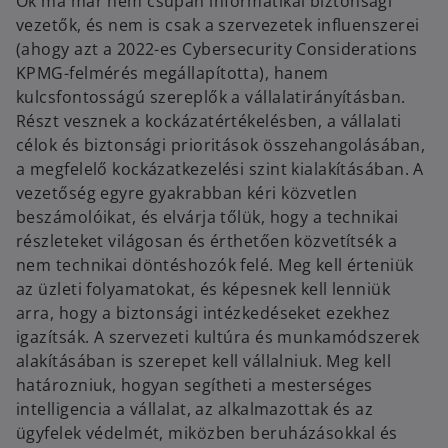
Ők ma már nem csupán informatikai biztonsági
vezetők, és nem is csak a szervezetek influenszerei
(ahogy azt a 2022-es Cybersecurity Considerations
KPMG-felmérés megállapította), hanem
kulcsfontosságú szereplők a vállalatirányításban.
Részt vesznek a kockázatértékelésben, a vállalati
célok és biztonsági prioritások összehangolásában,
a megfelelő kockázatkezelési szint kialakításában. A
vezetőség egyre gyakrabban kéri közvetlen
beszámolóikat, és elvárja tőlük, hogy a technikai
részleteket világosan és érthetően közvetítsék a
nem technikai döntéshozók felé. Meg kell érteniük
az üzleti folyamatokat, és képesnek kell lenniük
arra, hogy a biztonsági intézkedéseket ezekhez
igazítsák. A szervezeti kultúra és munkamódszerek
alakításában is szerepet kell vállalniuk. Meg kell
határozniuk, hogyan segítheti a mesterséges
intelligencia a vállalat, az alkalmazottak és az
ügyfelek védelmét, miközben beruházásokkal és