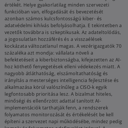
értékét. Helye gyakorlatilag minden szervezeti
funkcióban van, elfogadását és bevezetését
azonban számos kulcsfontosságú kiber- és
adatvédelmi kihívás befolyásolhatja. E tekintetben a
vezetők továbbra is szkeptikusak. Az adateltolódás,
a jogosulatlan hozzáférés és a visszaélések
kockázata változatlanul magas. A vezérigazgatók 70
százaléka azt mondja: vállalata növeli a
befektetéseit a kiberbiztonságba, kifejezetten az AI-
hoz köthető fenyegetések elleni védekezés miatt. A
nagyobb átláthatóság, elszámoltathatóság és
irányítás a mesterséges intelligencia fejlesztése és
alkalmazása körül valószínűleg a CISO-k egyik
legfontosabb prioritása lesz. A bizalmat hiteles,
minőségi és ellenőrzött adattal tanított AI-
implementációk tarthatják fenn, a rendszerek
folyamatos monitorozását és értékelését be kell
építeni a szervezet napi működésébe, mindez pedig