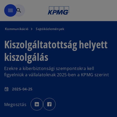
Ugrás a fő tartalomra
menu
search
Kommunikáció
Sajtóközlemények
Kiszolgáltatottság helyett
kiszolgálás
Ezekre a kiberbiztonsági szempontokra kell
figyelniük a vállalatoknak 2025-ben a KPMG szerint
2025-04-25
event
o
o
p
p
Megosztás
e
e
n
n
s
s
i
i