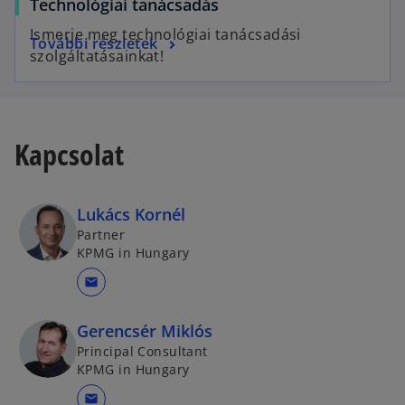
Technológiai tanácsadás
Ismerje meg technológiai tanácsadási
További részletek
szolgáltatásainkat!
Kapcsolat
Lukács Kornél
Partner
KPMG in Hungary
mail
Gerencsér Miklós
Principal Consultant
KPMG in Hungary
mail