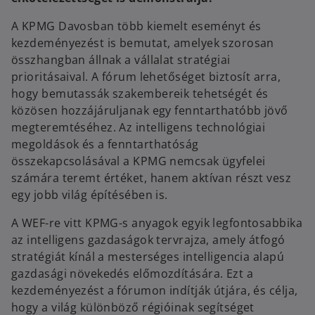
A KPMG Davosban több kiemelt eseményt és
kezdeményezést is bemutat, amelyek szorosan
összhangban állnak a vállalat stratégiai
prioritásaival. A fórum lehetőséget biztosít arra,
hogy bemutassák szakembereik tehetségét és
közösen hozzájáruljanak egy fenntarthatóbb jövő
megteremtéséhez. Az intelligens technológiai
megoldások és a fenntarthatóság
összekapcsolásával a KPMG nemcsak ügyfelei
számára teremt értéket, hanem aktívan részt vesz
egy jobb világ építésében is.
A WEF-re vitt KPMG-s anyagok egyik legfontosabbika
az intelligens gazdaságok tervrajza, amely átfogó
stratégiát kínál a mesterséges intelligencia alapú
gazdasági növekedés előmozdítására. Ezt a
kezdeményezést a fórumon indítják útjára, és célja,
hogy a világ különböző régióinak segítséget