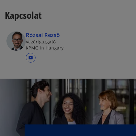
Kapcsolat
Rózsai Rezső
Vezérigazgató
KPMG in Hungary
mail