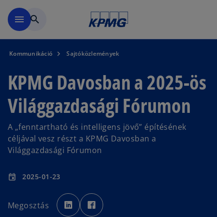
Ugrás a fő tartalomra
menu
search
Kommunikáció
Sajtóközlemények
KPMG Davosban a 2025-ös
Világgazdasági Fórumon
A „fenntartható és intelligens jövő” építésének
céljával vesz részt a KPMG Davosban a
Világgazdasági Fórumon
2025-01-23
event
o
o
p
p
Megosztás
e
e
n
n