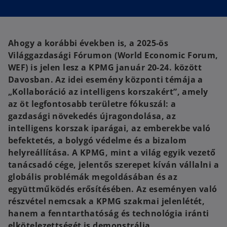
s
s
i
i
n
n
a
a
n
n
e
e
w
w
Ahogy a korábbi években is, a 2025-ös
t
t
a
a
Világgazdasági Fórumon (World Economic Forum,
b
b
WEF) is jelen lesz a KPMG január 20-24. között
Davosban. Az idei esemény központi témája a
„Kollaboráció az intelligens korszakért”, amely
az öt legfontosabb területre fókuszál: a
gazdasági növekedés újragondolása, az
intelligens korszak iparágai, az emberekbe való
befektetés, a bolygó védelme és a bizalom
helyreállítása. A KPMG, mint a világ egyik vezető
tanácsadó cége, jelentős szerepet kíván vállalni a
globális problémák megoldásában és az
együttműködés erősítésében. Az eseményen való
részvétel nemcsak a KPMG szakmai jelenlétét,
hanem a fenntarthatóság és technológia iránti
elkötelezettségét is demonstrálja.