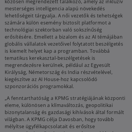
közösen megrendezett találkozó, amely az inkluzív
mesterséges intelligencia alapú növekedés
lehetőségeit tárgyalja. A női vezetők és tehetségek
számára külön esemény biztosít platformot a
technológiai szektorban való sokszínűség
erősítésére. Emellett a bizalom és az AI témájában
globális vállalatok vezetőivel folytatott beszélgetés
is kiemelt helyet kap a programban. Továbbá
tematikus kerekasztal-beszélgetések is
megrendezésre kerülnek, például az Egyesült
Királyság, Németország és India részvételével,
kiegészítve az AI House-hoz kapcsolódó
szponzorációs programokkal.
„A fenntarthatóság a KPMG stratégiájának központi
eleme, különösen a klímaváltozás, geopolitikai
bizonytalanság és gazdasági kihívások által formált
világban. A KPMG célja Davosban, hogy tovább
mélyítse ügyfélkapcsolatait és erősítse