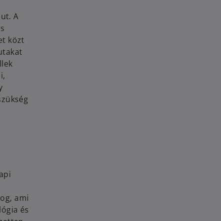
ut. A
ás
et közt
utakat
llek
i,
y
szükség
api
log, ami
lógia és