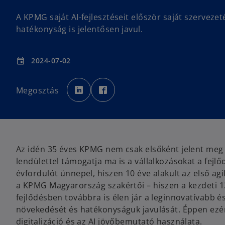
A KPMG saját AI-fejlesztéseit először saját szerveze
hatékonyság is jelentősen javul.
2024-07-02
event
o
o
p
p
Megosztás
e
e
n
n
s
s
i
i
n
n
a
a
n
n
e
e
w
w
t
t
Az idén 35 éves KPMG nem csak elsőként jelent meg
a
a
b
b
lendülettel támogatja ma is a vállalkozásokat a fejlő
évfordulót ünnepel, hiszen 10 éve alakult az első ag
a KPMG Magyarország szakértői – hiszen a kezdeti 13
fejlődésben továbbra is élen jár a leginnovatívabb 
növekedését és hatékonyságuk javulását. Éppen ezér
digitalizáció és az AI jövőbemutató használata.