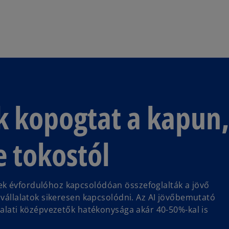
Ugrás a fő tartalomra
k kopogtat a kapun,
 tokostól
ek évfordulóhoz kapcsolódóan összefoglalták a jövő
 vállalatok sikeresen kapcsolódni. Az AI jövőbemutató
lalati középvezetők hatékonysága akár 40-50%-kal is