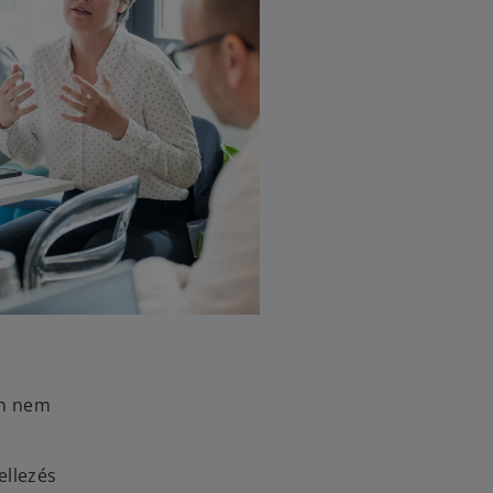
an nem
ellezés