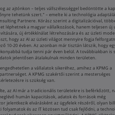
g az ajtónkon – teljes vállszélességgel bedöntötte a kap
nyre tehetünk szert.” – emelte ki a technológia adaptál
ting Partnere. Kórász szerint a digitalizációval, több
ntet léphetnek a magyar vállalkozások, hanem teljesen új 
vítására, új értékkínálat létrehozására és az üzleti mode
zt, hogy az AI az üzleti világot mennyire fogja felforgatn
ező 10-20 évben. Az azonban már tisztán látszik, hogy eg
konyabbá tudja tenni pár éven belül. A továbbiakban is 
adatok jelentősen átalakulnak minden területen.
lengedhetetlen a vállalatok sikeréhez, amihez a KPMG a
i partnerséget. A KPMG szakértői szerint a mesterséges
sérletezésre is szükség van.
, az AI már a tradicionális területekre is beférkőzött, n
 a meglévő humán kapacitások, adatok és források még
r jelentkezik elvárásként az ügyfelek részéről, olyan bil
i folyamatok és az IT közösen tud csak fejlődni, a techno