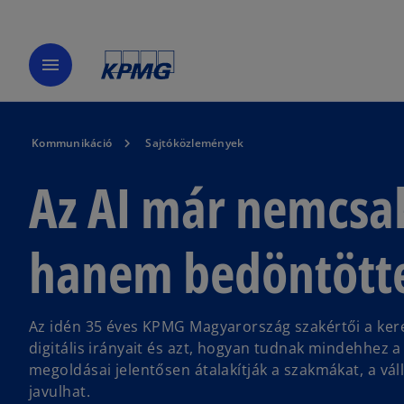
menu
Kommunikáció
Sajtóközlemények
Az AI már nemcsa
hanem bedöntötte
Az idén 35 éves KPMG Magyarország szakértői a ker
digitális irányait és azt, hogyan tudnak mindehhez a
megoldásai jelentősen átalakítják a szakmákat, a vál
javulhat.