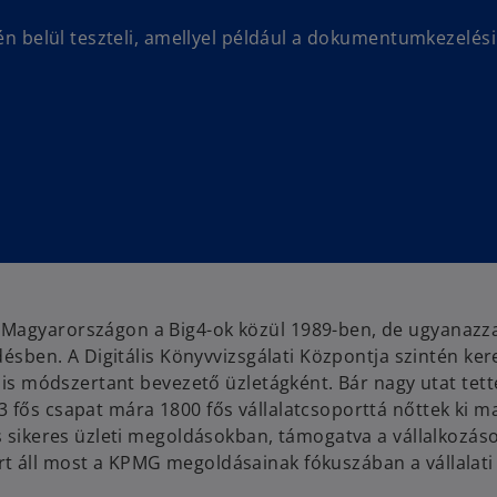
tén belül teszteli, amellyel például a dokumentumkezelési
 Magyarországon a Big4-ok közül 1989-ben, de ugyanazza
désben. A Digitális Könyvvizsgálati Központja szintén ker
ilis módszertant bevezető üzletágként. Bár nagy utat tet
 fős csapat mára 1800 fős vállalatcsoporttá nőttek ki ma
és sikeres üzleti megoldásokban, támogatva a vállalkozás
t áll most a KPMG megoldásainak fókuszában a vállalati