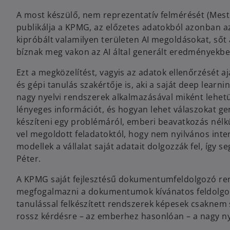
A most készülő, nem reprezentatív felmérését (Meste
publikálja a KPMG, az előzetes adatokból azonban 
kipróbált valamilyen területen AI megoldásokat, sőt
bíznak meg vakon az AI által generált eredményekb
Ezt a megközelítést, vagyis az adatok ellenőrzését 
és gépi tanulás szakértője is, aki a saját deep lear
nagy nyelvi rendszerek alkalmazásával miként leh
lényeges információt, és hogyan lehet válaszokat gen
készíteni egy problémáról, emberi beavatkozás nélkü
vel megoldott feladatoktól, hogy nem nyilvános int
modellek a vállalat saját adatait dolgozzák fel, így 
Péter.
A KPMG saját fejlesztésű dokumentumfeldolgozó re
megfogalmazni a dokumentumok kívánatos feldolgozásá
tanulással felkészített rendszerek képesek csaknem s
rossz kérdésre – az emberhez hasonlóan – a nagy ny