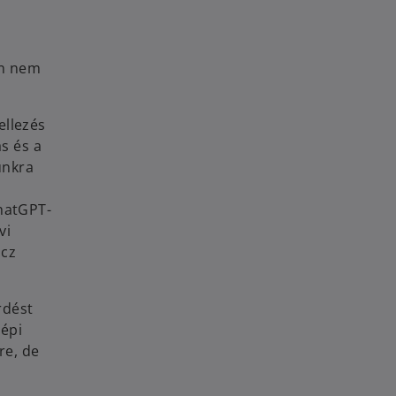
an nem
ellezés
s és a
unkra
ChatGPT-
vi
ácz
rdést
gépi
re, de