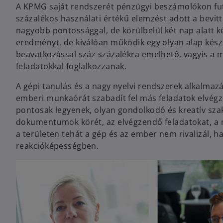
A KPMG saját rendszerét pénzügyi beszámolókon futt
százalékos használati értékű elemzést adott a bevit
nagyobb pontossággal, de körülbelül két nap alatt ké
eredményt, de kiválóan működik egy olyan alap kész
beavatkozással száz százalékra emelhető, vagyis a 
feladatokkal foglalkozzanak.
A gépi tanulás és a nagy nyelvi rendszerek alkalmaz
emberi munkaórát szabadít fel más feladatok elvég
pontosak legyenek, olyan gondolkodó és kreatív sza
dokumentumok körét, az elvégzendő feladatokat, a m
a területen tehát a gép és az ember nem rivalizál,
reakcióképességben.