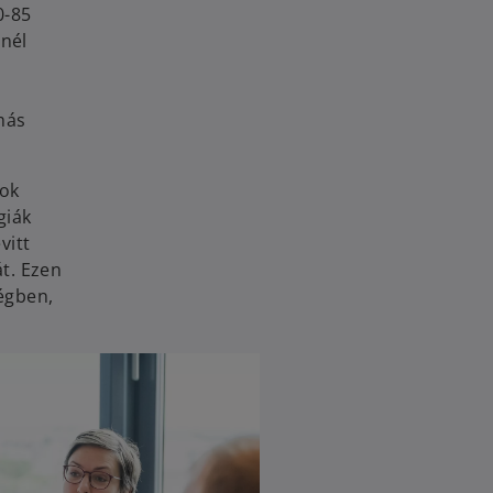
0-85
nnél
más
sok
giák
vitt
t. Ezen
égben,