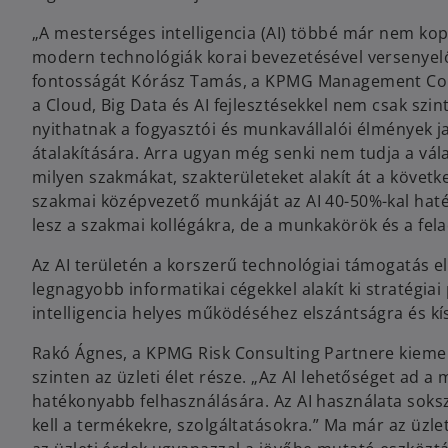
„A mesterséges intelligencia (AI) többé már nem kopo
modern technológiák korai bevezetésével versenyelő
fontosságát Kórász Tamás, a KPMG Management Consul
a Cloud, Big Data és AI fejlesztésekkel nem csak szi
nyithatnak a fogyasztói és munkavállalói élmények ja
átalakítására. Arra ugyan még senki nem tudja a válas
milyen szakmákat, szakterületeket alakít át a követk
szakmai középvezető munkáját az AI 40-50%-kal haté
lesz a szakmai kollégákra, de a munkakörök és a fel
Az AI területén a korszerű technológiai támogatás e
legnagyobb informatikai cégekkel alakít ki stratégia
intelligencia helyes működéséhez elszántságra és kí
Rakó Ágnes, a KPMG Risk Consulting Partnere kiemelte
szinten az üzleti élet része. „Az AI lehetőséget ad
hatékonyabb felhasználására. Az AI használata sokszo
kell a termékekre, szolgáltatásokra.” Ma már az üzlet