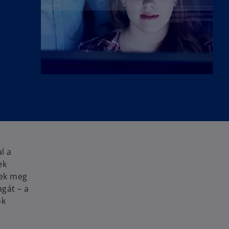
l a
ek
tek meg
gát – a
ok