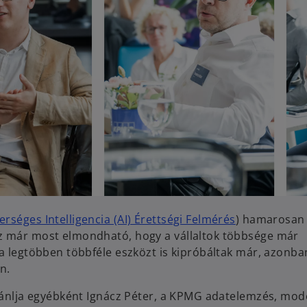
rséges Intelligencia (AI) Érettségi Felmérés
) hamarosan
az már most elmondható, hogy a vállaltok többsége már
 a legtöbben többféle eszközt is kipróbáltak már, azonb
en.
ajánlja egyébként Ignácz Péter, a KPMG adatelemzés, mod