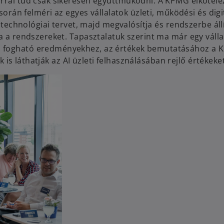
árral tud csak sikeresen együttműködni. A KPMG elkötele
során felméri az egyes vállalatok üzleti, működési és digi
 technológiai tervet, majd megvalósítja és rendszerbe állí
ja a rendszereket. Tapasztalatuk szerint ma már egy váll
l fogható eredményekhez, az értékek bemutatásához a
ik is láthatják az AI üzleti felhasználásában rejlő értékeke