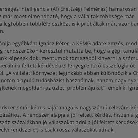
rséges Intelligencia (AI) Érettségi Felmérés) hamarosan
az már most elmondható, hogy a vállaltok többsége már
 a legtöbben többféle eszközt is kipróbáltak már, azonb
en.
ajánlja egyébként Ignácz Péter, a KPMG adatelemzés, mod
ning rendszerükön keresztül mutatta be, hogy a gépi tanulá
etünk képesek dokumentumok tömegéből kinyerni a szám
erálni a feltett kérdésekre, lényegre törő összefoglalót
l. „A vállalati környezet leginkább abban különbözik a 
erneten alapuló tudásbázist használnak, hanem nagy nyel
segítenek megoldani az üzleti problémájukat” -emeli ki Ign
ndszere már képes saját maga is nagyszámú releváns ké
hoz. A rendszer alapja a jól feltett kérdés, hiszen a 
záz százalékban jó válaszokat adni a jól feltett kérdések
elvi rendszerek is csak rossz válaszokat adnak.