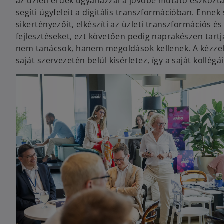
az üzleti érdek ugyanazzal a jövőbe mutató eszközt
segíti ügyfeleit a digitális transzformációban. Ennek 
sikertényezőit, elkészíti az üzleti transzformációs és
fejlesztéseket, ezt követően pedig naprakészen tart
nem tanácsok, hanem megoldások kellenek. A kézze
saját szervezetén belül kísérletez, így a saját kollégá