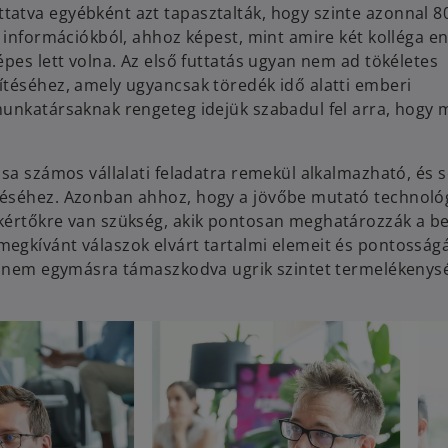
atva egyébként azt tapasztalták, hogy szinte azonnal 8
t információkból, ahhoz képest, mint amire két kolléga e
pes lett volna. Az első futtatás ugyan nem ad tökéletes
ítéséhez, amely ugyancsak töredék idő alatti emberi
munkatársaknak rengeteg idejük szabadul fel arra, hogy 
ása számos vállalati feladatra remekül alkalmazható, és 
zéséhez. Azonban ahhoz, hogy a jövőbe mutató technoló
kértőkre van szükség, akik pontosan meghatározzák a be
egkívánt válaszok elvárt tartalmi elemeit és pontosságá
 hanem egymásra támaszkodva ugrik szintet termelékenys