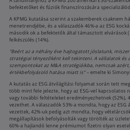
A tanulmányhoz a KPMG 200 amerikai ESG-szakembert
befektetőket és fúziók finanszírozására specializáló
A KPMG kutatása szerint a szakemberek csaknem h
menetrendjébe, és a válaszadók 46%-a az ESG kockáza
második ok a befektetők által támasztott elvárások 
felkészülés (14%).
"Beért az a néhány éve hajtogatott jóslatunk, mis
stratégiai tényezőként kell tekinteni. A vállalatok é
szempontokat az M&A stratégiáikba, nemcsak azért, 
értékbefolyásoló hatása miatt is" –
emelte ki Simony
A kutatás az ESG átvilágítási folyamat során tett me
több mint fele jelezte, hogy az ESG-vel kapcsolatos
vagy további feltételeket eredményezhetnek (52%), 
vezethet. A válaszadók 53%-a mondta, hogy az ESG átv
vezettek, 42%-uk pedig azt mondta, hogy vételárcsö
megállapítások befolyásolták vagy törölték az üzlete
60%-a hajlandó lenne prémiumot fizetni olyan esetek