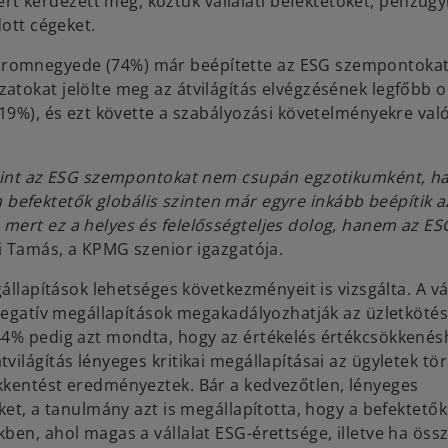
 kérdezett meg, köztük vállalati befektetőket, pénzügy
dott cégeket.
áromnegyede (74%) már beépítette az ESG szempontoka
tokat jelölte meg az átvilágítás elvégzésének legfőbb o
(19%), és ezt követte a szabályozási követelményekre val
zerint az ESG szempontokat nem csupán egzotikumként, 
s a befektetők globális szinten már egyre inkább beépítik 
mert ez a helyes és felelősségteljes dolog, hanem az ES
i Tamás, a KPMG szenior igazgatója.
gállapítások lehetséges következményeit is vizsgálta. A v
 negatív megállapítások megakadályozhatják az üzletkötés
44% pedig azt mondta, hogy az értékelés értékcsökkenés
ilágítás lényeges kritikai megállapításai az ügyletek tö
kkentést eredményeztek. Bár a kedvezőtlen, lényeges
ket, a tanulmány azt is megállapította, hogy a befektető
ben, ahol magas a vállalat ESG-érettsége, illetve ha ös