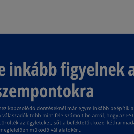
Ugrás a fő tartalomra
e inkább figyelnek 
 szempontokra
hez kapcsolódó döntéseknél már egyre inkább beépítik a
 válaszadók több mint fele számolt be arról, hogy az ES
 törölték az ügyleteket, sőt a befektetők közel kétharmad
k megfelelően működő vállalatokért.