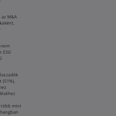
i
t az M&A
kaként,
ó
hanem
az ESG
G
álaszadók
t (51%),
hez
rléséhez
k több mint
szhangban