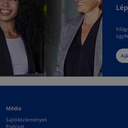
Lép
Vilá
ügyfe
Aj
Média
Sajtóközlemények
Podcast