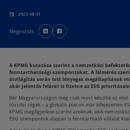
2023-08-31
event
o
o
p
p
Megosztás
e
e
n
n
s
s
i
i
n
n
a
a
n
n
e
e
w
w
t
t
A KPMG kutatása szerint a nemzetközi befekteté
a
a
b
b
fenntarthatósági szempontokat. A felmérés szerin
átvilágítás során tett lényeges megállapítások m
akár jelentős felárat is fizetne az ESG prioritás
Bár Magyarországon még csak most készítik az első E
tőzsdei cégek – a globális piacon már kifejezetten ES
KPMG megfigyelése szerint azoknak, akik nemzetközi 
ESG szempontok alapján is fenntartható vállalat kial