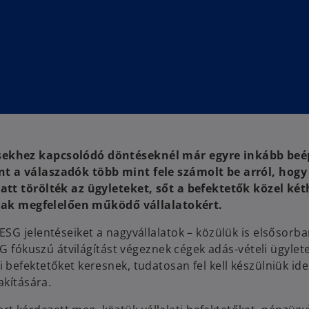
sekhez kapcsolódó döntéseknél már egyre inkább beép
t a válaszadók több mint fele számolt be arról, hogy
iatt törölték az ügyleteket, sőt a befektetők közel k
ainak megfelelően működő vállalatokért.
SG jelentéseiket a nagyvállalatok – közülük is elsősorba
G fókuszú átvilágítást végeznek cégek adás-vételi ügylete
befektetőket keresnek, tudatosan fel kell készülniük ide
akítására.