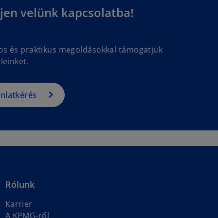
jen velünk kapcsolatba!
gos és praktikus megoldásokkal támogatjuk
leinket.
ánlatkérés
Rólunk
Karrier
A KPMG-ről