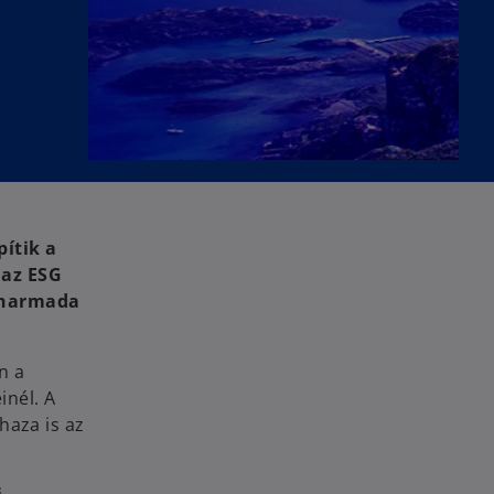
ítik a
 az ESG
étharmada
n a
inél. A
haza is az