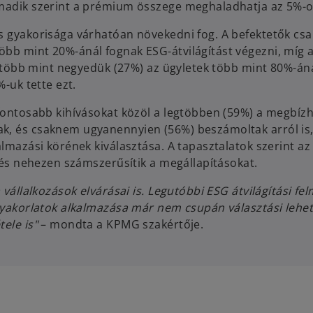
rmadik szerint a prémium összege meghaladhatja az 5%-o
ás gyakorisága várhatóan növekedni fog. A befektetők c
bb mint 20%-ánál fognak ESG-átvilágítást végezni, míg a
és több mint negyedük (27%) az ügyletek több mint 80%-án
%-uk tette ezt.
gfontosabb kihívásokat közöl a legtöbben (59%) a megbíz
ak, és csaknem ugyanennyien (56%) beszámoltak arról is
almazási körének kiválasztása. A tapasztalatok szerint az
, és nehezen számszerűsítik a megállapításokat.
 vállalkozások elvárásai is. Legutóbbi ESG átvilágítási f
 gyakorlatok alkalmazása már nem csupán választási lehe
tele is"
– mondta a KPMG szakértője.