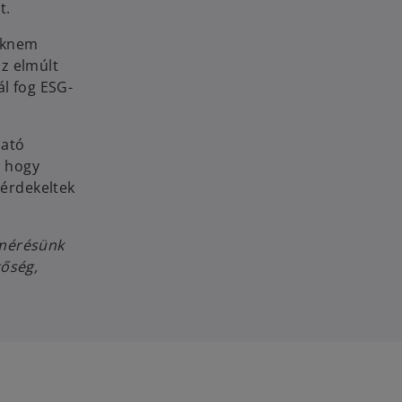
t.
saknem
z elmúlt
ál fog ESG-
ható
, hogy
 érdekeltek
elmérésünk
tőség,