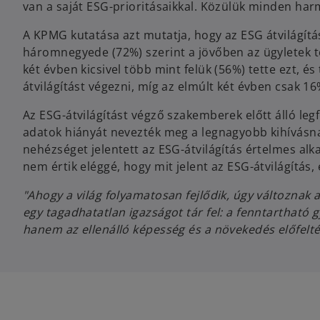
van a saját ESG-prioritásaikkal. Közülük minden ha
A KPMG kutatása azt mutatja, hogy az ESG átvilágít
háromnegyede (72%) szerint a jövőben az ügyletek tö
két évben kicsivel több mint felük (56%) tette ezt, 
átvilágítást végezni, míg az elmúlt két évben csak 16
Az ESG-átvilágítást végző szakemberek előtt álló le
adatok hiányát nevezték meg a legnagyobb kihívásn
nehézséget jelentett az ESG-átvilágítás értelmes alk
nem értik eléggé, hogy mit jelent az ESG-átvilágítás
"Ahogy a világ folyamatosan fejlődik, úgy változnak a
egy tagadhatatlan igazságot tár fel: a fenntartható
hanem az ellenálló képesség és a növekedés előfelté