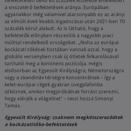
befektetésen belül 80 százalék közelébe emelkedett
a visszatérő befektetések aránya. Európában
ugyanakkor még valamivel alacsonyabb ez az arány:
az elmúlt évek kisebb ingadozásai után 2021-ben 70
százalék körül alakult. Az is látható, hogy a
befektetők előnyben részesítik a nagyobb piaci
múlttal rendelkező országokat. „Noha az európai
kockázati tőkések tisztában vannak azzal, hogy a
globális versenyben csak új ötletek felkarolásával
tartható meg a kontinens pozíciója, mégis
elsősorban az Egyesült Királyságra, Németországra
vagy a skandináv térségre koncentrálnak – így a
kelet-európai cégek gyakran üvegplafonba
ütköznek, amikor megpróbálnak forrást szerezni,
hogy elérjék a világelitet” – teszi hozzá Simonyi
Tamás.
Egyesült Királyság: csaknem megkétszereződtek
a kockázatitőke-befektetések