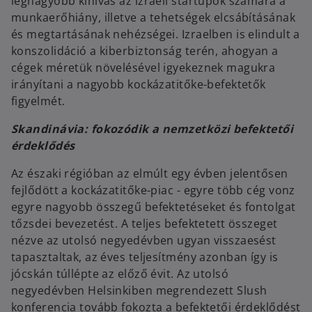
legnagyobb kihívás az izraeli startupok számára a
munkaerőhiány, illetve a tehetségek elcsábításának
és megtartásának nehézségei. Izraelben is elindult a
konszolidáció a kiberbiztonság terén, ahogyan a
cégek méretük növelésével igyekeznek magukra
irányítani a nagyobb kockázatitőke-befektetők
figyelmét.
Skandinávia: fokozódik a nemzetközi befektetői
érdeklődés
Az északi régióban az elmúlt egy évben jelentősen
fejlődött a kockázatitőke-piac - egyre több cég vonz
egyre nagyobb összegű befektetéseket és fontolgat
tőzsdei bevezetést. A teljes befektetett összeget
nézve az utolsó negyedévben ugyan visszaesést
tapasztaltak, az éves teljesítmény azonban így is
jócskán túllépte az előző évit. Az utolsó
negyedévben Helsinkiben megrendezett Slush
konferencia tovább fokozta a befektetői érdeklődést