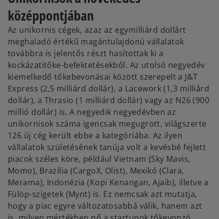
középpontjában
Az unikornis cégek, azaz az egymilliárd dollárt
meghaladó értékű magántulajdonú vállalatok
továbbra is jelentős részt hasítottak ki a
kockázatitőke-befektetésekből. Az utolsó negyedév
kiemelkedő tőkebevonásai között szerepelt a J&T
Express (2,5 milliárd dollár), a Lacework (1,3 milliárd
dollár), a Thrasio (1 milliárd dollár) vagy az N26 (900
millió dollár) is. A negyedik negyedévben az
unikornisok száma igencsak megugrott, világszerte
126 új cég került ebbe a kategóriába. Az ilyen
vállalatok születésének tanúja volt a kevésbé fejlett
piacok széles köre, például Vietnam (Sky Mavis,
Momo), Brazília (CargoX, Olist), Mexikó (Clara,
Merama), Indonézia (Kopi Kenangan, Ajaib), illetve a
Fülöp-szigetek (Mynt) is. Ez nemcsak azt mutatja,
hogy a piac egyre változatosabbá válik, hanem azt
is, milyen mértékben nő a startupok tőkevonzó