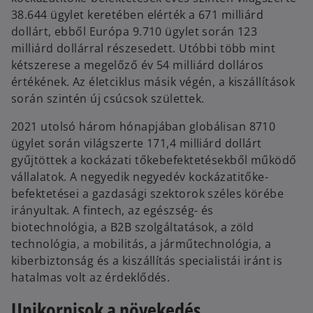
38.644 ügylet keretében elérték a 671 milliárd
dollárt, ebből Európa 9.710 ügylet során 123
milliárd dollárral részesedett. Utóbbi több mint
kétszerese a megelőző év 54 milliárd dolláros
értékének. Az életciklus másik végén, a kiszállítások
során szintén új csúcsok születtek.
2021 utolsó három hónapjában globálisan 8710
ügylet során világszerte 171,4 milliárd dollárt
gyűjtöttek a kockázati tőkebefektetésekből működő
vállalatok. A negyedik negyedév kockázatitőke-
befektetései a gazdasági szektorok széles körébe
irányultak. A fintech, az egészség- és
biotechnológia, a B2B szolgáltatások, a zöld
technológia, a mobilitás, a járműtechnológia, a
kiberbiztonság és a kiszállítás specialistái iránt is
hatalmas volt az érdeklődés.
Unikornisok a növekedés