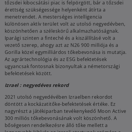
tőzsdei kibocsátási piac is felpörgött, bár a tőzsdei
érettség szükségessége helyenként átírta a
menetrendet. A mesterséges intelligencia
különösen aktív terület volt az utolsó negyedévben,
köszönhetően a széleskörű alkalmazhatóságnak.
Iparági szinten a finteché és a kiszállításé volt a
vezető szerep, ahogy azt az N26 900 milliója és a
Gorilla közel egymilliárdos tőkebevonása is mutatja.
Az agrártechnológia és az ESG befektetések
ugyancsak fontosnak bizonyultak a németországi
befektetések között.
Izrael : negyedéves rekord
2021 utolsó negyedévében Izraelben rekordot
döntött a kockázatitőke-befektetések értéke. Ez
nagyrészt a játékiparban tevékenykedő Moon Active
300 milliós tőkebevonásának volt köszönhető. A
bőségesen rendelkezésre álló tőke mellett a