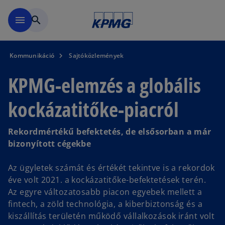
Ugrás a fő tartalomra
menu
search
Kommunikáció
Sajtóközlemények
KPMG-elemzés a globális
kockázatitőke-piacról
Rekordmértékű befektetés, de elsősorban a már
bizonyított cégekbe
Az ügyletek számát és értékét tekintve is a rekordok
éve volt 2021. a kockázatitőke-befektetések terén.
Az egyre változatosabb piacon egyebek mellett a
fintech, a zöld technológia, a kiberbiztonság és a
kiszállítás területén működő vállalkozások iránt volt