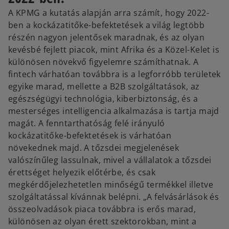
A KPMG a kutatás alapján arra számít, hogy 2022-
ben a kockázatitőke-befektetések a világ legtöbb
részén nagyon jelentősek maradnak, és az olyan
kevésbé fejlett piacok, mint Afrika és a Közel-Kelet is
különösen növekvő figyelemre számíthatnak. A
fintech várhatóan továbbra is a legforróbb területek
egyike marad, mellette a B2B szolgáltatások, az
egészségügyi technológia, kiberbiztonság, és a
mesterséges intelligencia alkalmazása is tartja majd
magát. A fenntarthatóság felé irányuló
kockázatitőke-befektetések is várhatóan
növekednek majd. A tőzsdei megjelenések
valószínűleg lassulnak, mivel a vállalatok a tőzsdei
érettséget helyezik előtérbe, és csak
megkérdőjelezhetetlen minőségű termékkel illetve
szolgáltatással kívánnak belépni. „A felvásárlások és
összeolvadások piaca továbbra is erős marad,
különösen az olyan érett szektorokban, mint a