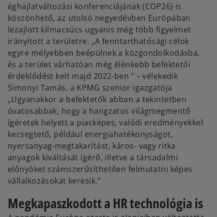
éghajlatváltozási konferenciájának (COP26) is
köszönhető, az utolsó negyedévben Európában
lezajlott klímacsúcs ugyanis még több figyelmet
irányított a területre. „A fenntarthatósági célok
egyre mélyebben beépülnek a közgondolkodásba,
és a terület várhatóan még élénkebb befektetői
érdeklődést kelt majd 2022-ben ” – vélekedik
Simonyi Tamás, a KPMG szenior igazgatója
„Ugyanakkor a befektetők abban a tekintetben
óvatosabbak, hogy a hangzatos világmegmentő
ígéretek helyett a piacképes, valódi eredményekkel
kecsegtető, például energiahatékonyságot,
nyersanyag-megtakarítást, káros- vagy ritka
anyagok kiváltását ígérő, illetve a társadalmi
előnyöket számszerűsíthetően felmutatni képes
vállalkozásokat keresik.”
Megkapaszkodott a HR technológia is