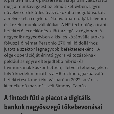
A pandémia Európa-szerte is alapjaiban változtatta
meg a munkavégzést az elmúlt két évben. Egyre
növekvő érdeklődés övezi azokat a megoldásokat,
amelyekkel a cégek hatékonyabban tudják felvenni
és kezelni munkavállalóikat. A HR technológia iránti
befektetői érdeklődés kilőtt az egész régióban. A
negyedik negyedévben a kis- és középvállalatokra
fókuszáló német Personio 270 millió dollárhoz
jutott a szektor legnagyobb befektetéseként. „A
cégek operációját érintő gyors változásoknak,
például az egyre elterjedtebb hibrid- és
távmunkának köszönhetően, illetve a tehetségekért
folyó küzdelem miatt is a HR technológiákba való
befektetések mértéke várhatóan 2022 során is
kiemelkedő marad” – véli Simonyi Tamás.
A fintech fűti a piacot a digitális
bankok nagyösszegű tőkebevonásai