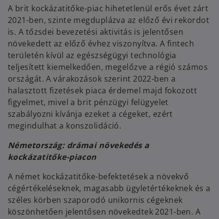
A brit kockázatitőke-piac hihetetlenül erős évet zárt
2021-ben, szinte megduplázva az előző évi rekordot
is. A tőzsdei bevezetési aktivitás is jelentősen
növekedett az előző évhez viszonyítva. A fintech
területén kívül az egészségügyi technológia
teljesített kiemelkedően, megelőzve a régió számos
országát. A várakozások szerint 2022-ben a
halasztott fizetések piaca érdemel majd fokozott
figyelmet, mivel a brit pénzügyi felügyelet
szabályozni kívánja ezeket a cégeket, ezért
megindulhat a konszolidáció.
Németország: drámai növekedés a
kockázatitőke-piacon
A német kockázatitőke-befektetések a növekvő
cégértékeléseknek, magasabb ügyletértékeknek és a
széles körben szaporodó unikornis cégeknek
köszönhetően jelentősen növekedtek 2021-ben. A