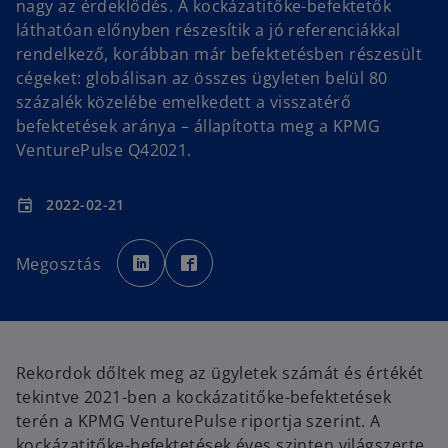
nagy az érdeklődés. A kockázatitőke-befektetők
láthatóan előnyben részesítik a jó referenciákkal
rendelkező, korábban már befektetésben részesült
cégeket: globálisan az összes ügyleten belül 80
százalék közelébe emelkedett a visszatérő
befektetések aránya – állapította meg a KPMG
VenturePulse Q42021.
2022-02-21
event
o
o
p
p
Megosztás
e
e
n
n
s
s
i
i
n
n
a
a
n
n
e
e
w
w
Rekordok dőltek meg az ügyletek számát és értékét
t
t
a
a
tekintve 2021-ben a kockázatitőke-befektetések
b
b
terén a KPMG VenturePulse riportja szerint. A
kockázatitőke-befektetések éves szinten világszerte