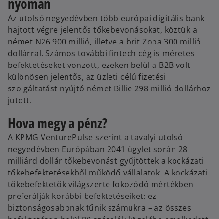
nyomán
Az utolsó negyedévben több európai digitális bank
hajtott végre jelentős tőkebevonásokat, köztük a
német N26 900 millió, illetve a brit Zopa 300 millió
dollárral. Számos további fintech cég is méretes
befektetéseket vonzott, ezeken belül a B2B volt
különösen jelentős, az üzleti célú fizetési
szolgáltatást nyújtó német Billie 298 millió dollárhoz
jutott.
Hova megy a pénz?
A KPMG VenturePulse szerint a tavalyi utolsó
negyedévben Európában 2041 ügylet során 28
milliárd dollár tőkebevonást gyűjtöttek a kockázati
tőkebefektetésekből működő vállalatok. A kockázati
tőkebefektetők világszerte fokozódó mértékben
preferálják korábbi befektetéseiket: ez
biztonságosabbnak tűnik számukra – az összes