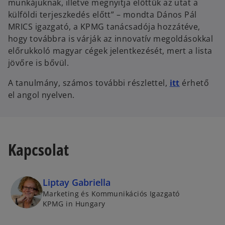
munkájuknak, illetve megnyitja előttük az utat a
külföldi terjeszkedés előtt” – mondta Dános Pál
MRICS igazgató, a KPMG tanácsadója hozzátéve,
hogy továbbra is várják az innovatív megoldásokkal
előrukkoló magyar cégek jelentkezését, mert a lista
jövőre is bővül.
o
A tanulmány, számos további részlettel,
itt
érhető
p
el angol nyelven.
e
n
s
i
Kapcsolat
n
a
n
Liptay Gabriella
e
Marketing és Kommunikációs Igazgató
w
KPMG in Hungary
t