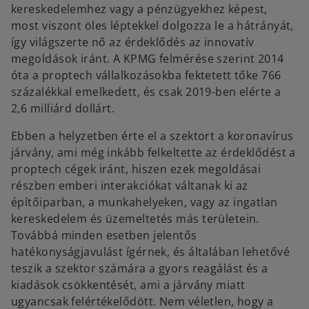
kereskedelemhez vagy a pénzügyekhez képest,
most viszont öles léptekkel dolgozza le a hátrányát,
így világszerte nő az érdeklődés az innovatív
megoldások iránt. A KPMG felmérése szerint 2014
óta a proptech vállalkozásokba fektetett tőke 766
százalékkal emelkedett, és csak 2019-ben elérte a
2,6 milliárd dollárt.
Ebben a helyzetben érte el a szektort a koronavírus
járvány, ami még inkább felkeltette az érdeklődést a
proptech cégek iránt, hiszen ezek megoldásai
részben emberi interakciókat váltanak ki az
építőiparban, a munkahelyeken, vagy az ingatlan
kereskedelem és üzemeltetés más területein.
Továbbá minden esetben jelentős
hatékonyságjavulást ígérnek, és általában lehetővé
teszik a szektor számára a gyors reagálást és a
kiadások csökkentését, ami a járvány miatt
ugyancsak felértékelődött. Nem véletlen, hogy a