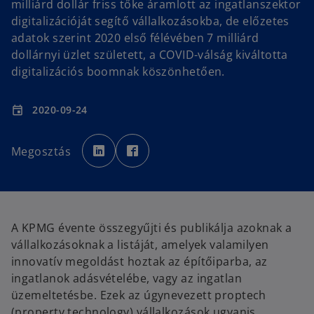
milliárd dollár friss tőke áramlott az ingatlanszektor
digitalizációját segítő vállalkozásokba, de előzetes
adatok szerint 2020 első félévében 7 milliárd
dollárnyi üzlet született, a COVID-válság kiváltotta
digitalizációs boomnak köszönhetően.
2020-09-24
event
o
o
p
p
Megosztás
e
e
n
n
s
s
i
i
n
n
a
a
n
n
e
e
w
w
A KPMG évente összegyűjti és publikálja azoknak a
t
t
a
a
vállalkozásoknak a listáját, amelyek valamilyen
b
b
innovatív megoldást hoztak az építőiparba, az
ingatlanok adásvételébe, vagy az ingatlan
üzemeltetésbe. Ezek az úgynevezett proptech
(property technology) vállalkozások ugyanis