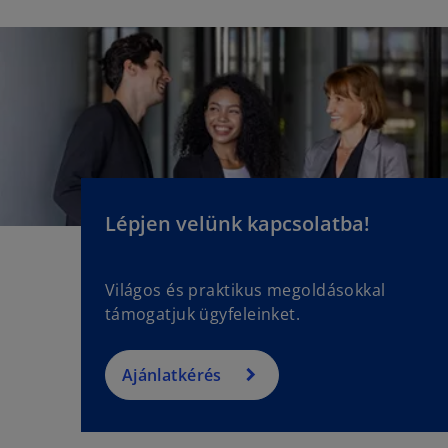
a
b
Lépjen velünk kapcsolatba!
Világos és praktikus megoldásokkal
támogatjuk ügyfeleinket.
Ajánlatkérés