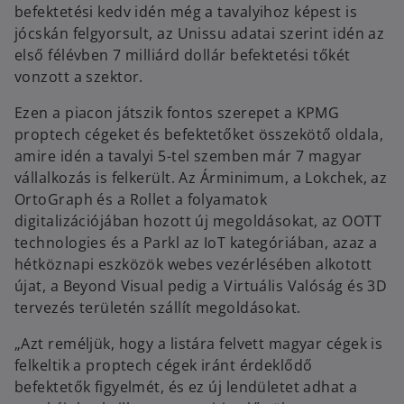
befektetési kedv idén még a tavalyihoz képest is
jócskán felgyorsult, az Unissu adatai szerint idén az
első félévben 7 milliárd dollár befektetési tőkét
vonzott a szektor.
Ezen a piacon játszik fontos szerepet a KPMG
proptech cégeket és befektetőket összekötő oldala,
amire idén a tavalyi 5-tel szemben már 7 magyar
vállalkozás is felkerült. Az Árminimum, a Lokchek, az
OrtoGraph és a Rollet a folyamatok
digitalizációjában hozott új megoldásokat, az OOTT
technologies és a Parkl az IoT kategóriában, azaz a
hétköznapi eszközök webes vezérlésében alkotott
újat, a Beyond Visual pedig a Virtuális Valóság és 3D
tervezés területén szállít megoldásokat.
„Azt reméljük, hogy a listára felvett magyar cégek is
felkeltik a proptech cégek iránt érdeklődő
befektetők figyelmét, és ez új lendületet adhat a