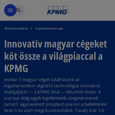
Ugrás a fő tartalomra
menu
search
Kommunikáció
Sajtóközlemények
Innovatív magyar cégeket
köt össze a világpiaccal a
KPMG
Immár 7 magyar céget találhatunk az
ingatlanszektor digitális technológiai innováció
topligájáról — a KPMG által — készített listán. A
startup világ egyik legélénkebb szegmensének
tartott, úgynevezett proptech piacon a befektetési
kedv 5 év alatt megtízszereződött. Tavaly már 2,6