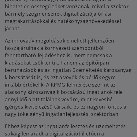
hihetetlen összegű tőkét vonzanak, mivel a szektor
bármely szegmensének digitalizációja óriási
megtakarításokkal és hatékonyságnövekedéssel
járhat.
Az innovatív megoldások emellett jellemzően
hozzájárulnak a környezeti szempontból
fenntartható fejlődéshez is, mert nemcsak a
kiadásokat csökkentik, hanem az építőipari
beruházások és az ingatlan üzemeltetés károsanyag
kibocsátását is, és ezt a vevők és bérlők egyre
inkább értékelik. A KPMG felmérése szerint az
alacsony károsanyag kibocsátású ingatlanok fele
annyi idő alatt találnak vevőre, mint kevésbé
igényes kivitelezésű társaik, és ez nagyon fontos a
nagy tőkeigényű ingatlanfejlesztési szektorban.
Ehhez képest az ingatlanfejlesztés és üzemeltetés
sokáig lemaradt a digitalizációt illetően a