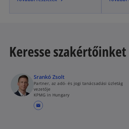
Keresse szakértőinket
Srankó Zsolt
Partner, az adó- és jogi tanácsadási üzletág
vezetője
KPMG in Hungary
mail