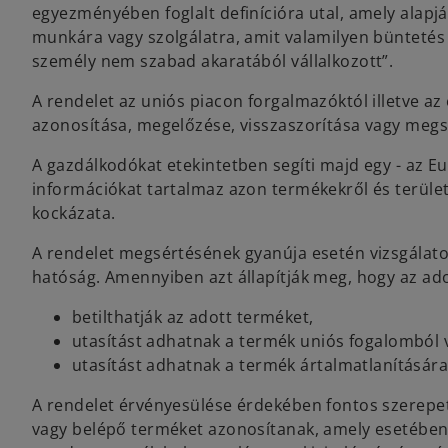
egyezményében foglalt definícióra utal, amely alap
munkára vagy szolgálatra, amit valamilyen büntetés t
személy nem szabad akaratából vállalkozott”.
A rendelet az uniós piacon forgalmazóktól illetve a
azonosítása, megelőzése, visszaszorítása vagy megs
A gazdálkodókat etekintetben segíti majd egy - az Eu
információkat tartalmaz azon termékekről és terül
kockázata.
A rendelet megsértésének gyanúja esetén vizsgálatokat
hatóság. Amennyiben azt állapítják meg, hogy az ado
betilthatják az adott terméket,
utasítást adhatnak a termék uniós fogalomból 
utasítást adhatnak a termék ártalmatlanítására
A rendelet érvényesülése érdekében fontos szerepet
vagy belépő terméket azonosítanak, amely esetében