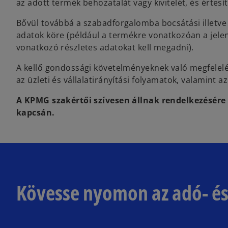
az adott termék behozatalát vagy kivitelét, és értesí
Bővül továbbá a szabadforgalomba bocsátási illetve
adatok köre (például a termékre vonatkozóan a jelenl
vonatkozó részletes adatokat kell megadni).
A kellő gondossági követelményeknek való megfelelé
az üzleti és vállalatirányítási folyamatok, valamint az
A KPMG szakértői szívesen állnak rendelkezésére 
kapcsán.
Kövesse nyomon az adó- és 