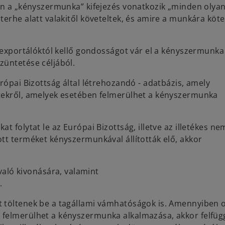
ján a „kényszermunka” kifejezés vonatkozik „minden olya
erhe alatt valakitől követeltek, és amire a munkára köte
z exportálóktól kellő gondosságot vár el a kényszermunka
züntetése céljából.
rópai Bizottság által létrehozandó - adatbázis, amely
etekről, amelyek esetében felmerülhet a kényszermunka
 folytat le az Európai Bizottság, illetve az illetékes ne
tt terméket kényszermunkával állították elő, akkor
való kivonására, valamint
.
 töltenek be a tagállami vámhatóságok is. Amennyiben o
 felmerülhet a kényszermunka alkalmazása, akkor felfüg