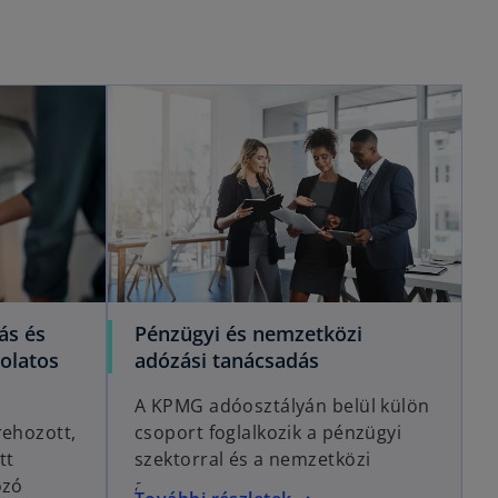
ás és
Pénzügyi és nemzetközi
olatos
adózási tanácsadás
A KPMG adóosztályán belül külön
rehozott,
csoport foglalkozik a pénzügyi
tt
szektorral és a nemzetközi
ozó
adózással.