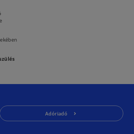
ó
e
rdekében
szülés
Adóriadó