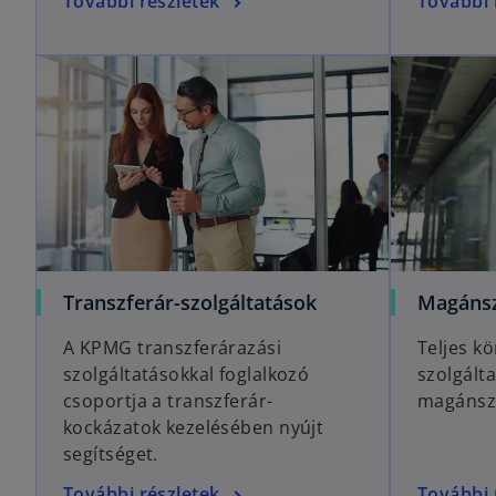
További részletek
További 
Transzferár-szolgáltatások
Magánsz
A KPMG transzferárazási
Teljes k
szolgáltatásokkal foglalkozó
szolgált
csoportja a transzferár-
magánsz
kockázatok kezelésében nyújt
segítséget.
További részletek
További 