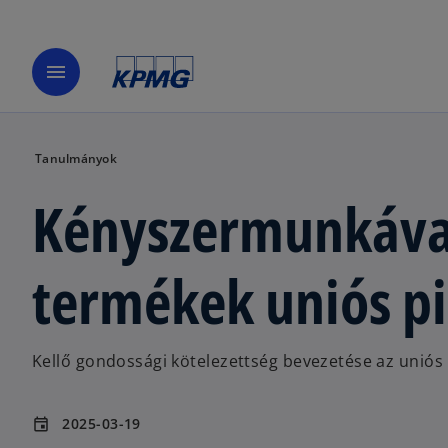
menu
Tanulmányok
Kényszermunkával 
termékek uniós pi
Kellő gondossági kötelezettség bevezetése az uniós
2025-03-19
event