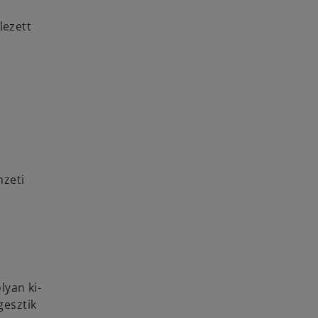
n
lezett
mzeti
lyan ki-
gesztik