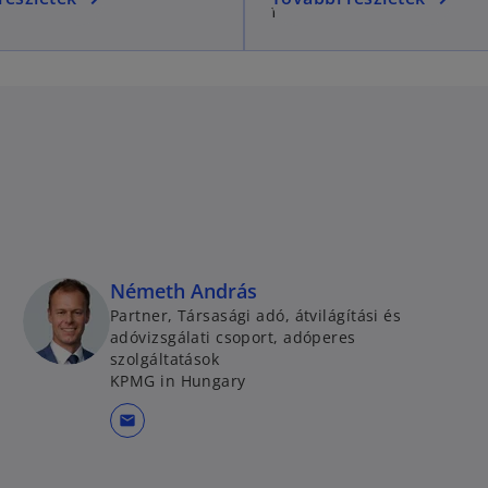
folyamatában.
Németh András
Partner, Társasági adó, átvilágítási és
adóvizsgálati csoport, adóperes
szolgáltatások
KPMG in Hungary
mail