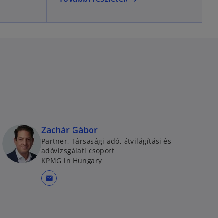
Zachár Gábor
Partner, Társasági adó, átvilágítási és
adóvizsgálati csoport
KPMG in Hungary
mail