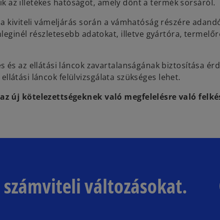
tik az illetékes hatóságot, amely dönt a termék sorsáról.
 a kiviteli vámeljárás során a vámhatóság részére adand
eginél részletesebb adatokat, illetve gyártóra, termelőr
s és az ellátási láncok zavartalanságának biztosítása é
 ellátási láncok felülvizsgálata szükséges lehet.
az új kötelezettségeknek való megfelelésre való felké
számviteli változásokat.