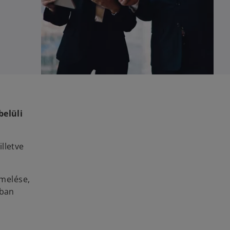
belüli
lletve
melése,
ában