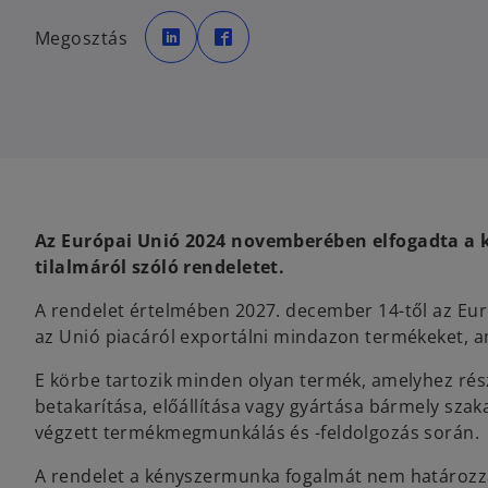
o
o
p
p
Megosztás
e
e
n
n
s
s
i
i
n
n
a
a
n
n
e
e
w
w
t
t
a
a
b
b
Az Európai Unió 2024 novemberében elfogadta a k
tilalmáról szóló rendeletet.
A rendelet értelmében 2027. december 14-től az Euró
az Unió piacáról exportálni mindazon termékeket, a
E körbe tartozik minden olyan termék, amelyhez ré
betakarítása, előállítása vagy gyártása bármely sza
végzett termékmegmunkálás és -feldolgozás során.
A rendelet a kényszermunka fogalmát nem határozz