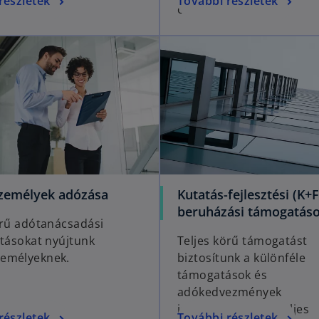
részletek
További részletek
csoportja.
emélyek adózása
Kutatás-fejlesztési (K+F
beruházási támogatás
örű adótanácsadási
atásokat nyújtunk
Teljes körű támogatást
emélyeknek.
biztosítunk a különféle
támogatások és
adókedvezmények
igénybevételének teljes
részletek
További részletek