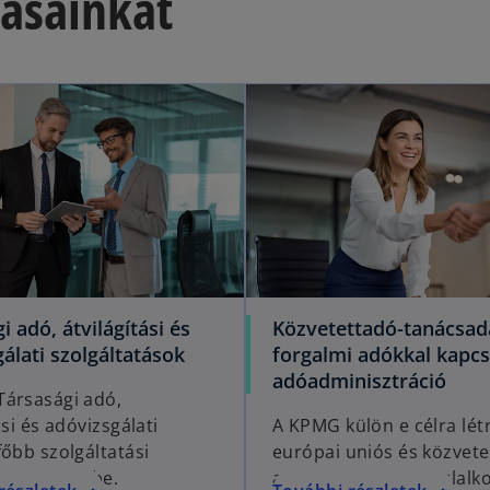
tásainkat
i adó, átvilágítási és
Közvetettadó-tanácsad
álati szolgáltatások
forgalmi adókkal kapcs
adóadminisztráció
ársasági adó,
ási és adóvizsgálati
A KPMG külön e célra lét
főbb szolgáltatási
európai uniós és közvete
t mutatjuk be.
adózási ügyekkel foglalk