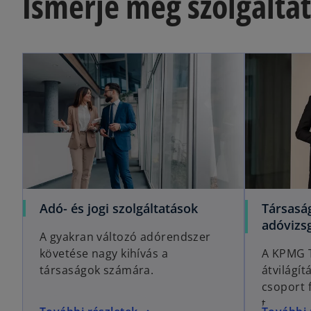
Ismerje meg szolgálta
Adó- és jogi szolgáltatások
Társaság
adóvizsg
A gyakran változó adórendszer
követése nagy kihívás a
A KPMG T
társaságok számára.
átvilágít
csoport 
területei