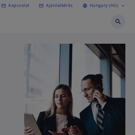
Kapcsolat
Ajánlatkérés
Hungary (HU)
mail_outline
mail_outline
language
expand_more
search