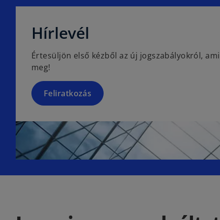
o
p
Hírlevél
e
n
Értesüljön első kézből az új jogszabályokról, ami
s
meg!
i
n
a
Feliratkozás
n
e
w
t
a
b