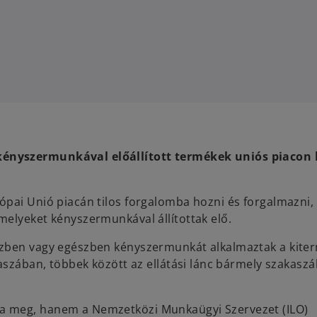
ényszermunkával előállított termékek uniós piacon 
pai Unió piacán tilos forgalomba hozni és forgalmazni, i
melyeket kényszermunkával állítottak elő.
szben vagy egészben kényszermunkát alkalmaztak a kiter
kaszában, többek között az ellátási lánc bármely szakasz
a meg, hanem a Nemzetközi Munkaügyi Szervezet (ILO)