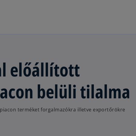
Ugrás a fő tartalomra
előállított
acon belüli tilalma
 piacon terméket forgalmazókra illetve exportőrökre