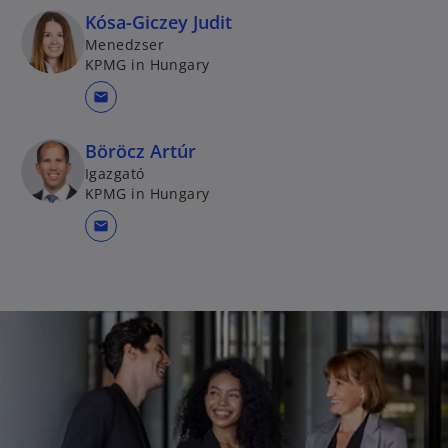
Kósa-Giczey Judit
Menedzser
KPMG in Hungary
mail
Böröcz Artúr
Igazgató
KPMG in Hungary
mail