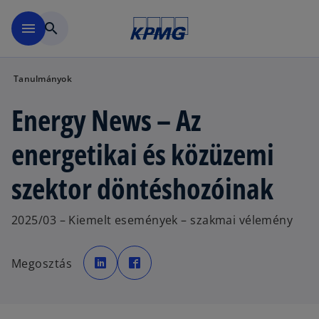
Ugrás a fő tartalomra
menu
search
Tanulmányok
Energy News – Az
energetikai és közüzemi
szektor döntéshozóinak
2025/03 – Kiemelt események – szakmai vélemény
o
o
p
p
Megosztás
e
e
n
n
s
s
i
i
n
n
a
a
n
n