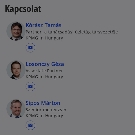
Kapcsolat
Kórász Tamás
Partner, a tanácsadási üzletág társvezetője
KPMG in Hungary
mail
Losonczy Géza
Associate Partner
KPMG in Hungary
mail
Sipos Márton
Szenior menedzser
KPMG in Hungary
mail