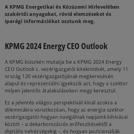
e
e
A KPMG Energetikai és Közüzemi Hírlevelében
w
w
t
t
szakértői anyagokat, rövid elemzéseket és
a
a
b
b
iparági információkat osztunk meg.
KPMG 2024 Energy CEO Outlook
A KPMG büszkén mutatja be a KPMG 2024 Energy
CEO Outlook c. vezérigazgatói kitekintését, amely 11
ország 120 vezérigazgatójának megkeresésén
alapul és reprezentálni igyekszik azt, hogy a szektor
milyen jelentős átalakulásokon megy keresztül.
Ez a jelentés világos perspektívát kínál azokra a
dilemmákra vonatkozóan, hogy az energia szektor
vezérigazgatói hogyan navigálnak napjaink kihívásai
között – a dekarbonizációs erőfeszítésektől a
digitális nehézségekig –, és hogyan pozícionálják