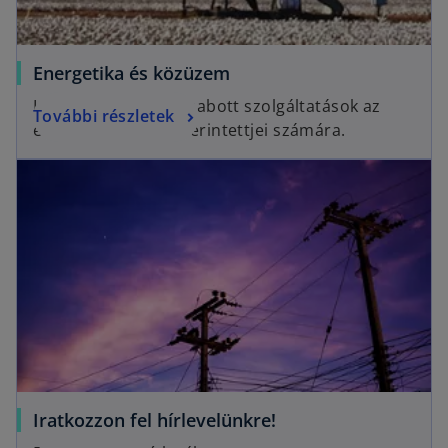
Energetika és közüzem
Integrált és testre szabott szolgáltatások az
További részletek
energetikai szektor érintettjei számára.
opens in a new tab
o
Iratkozzon fel hírlevelünkre!
p