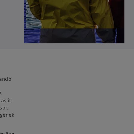
zandó
A
tását,
ások
égének