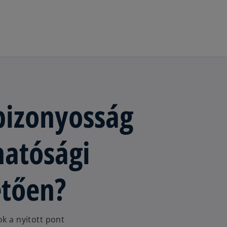
Ugrás a fő tartalomra
 bizonyosság
hatósági
etően?
ok a nyitott pont