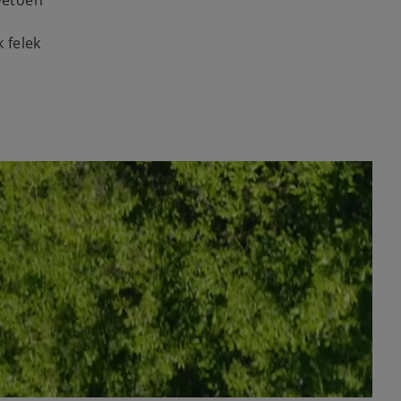
övetően
 felek