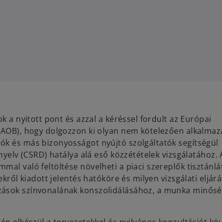
k a nyitott pont és azzal a kéréssel fordult az Európai
CEAOB), hogy dolgozzon ki olyan nem kötelezően alkalma
ók és más bizonyosságot nyújtó szolgáltatók segítségül
nyelv (CSRD) hatálya alá eső közzétételek vizsgálatához. 
al való feltöltése növelheti a piaci szereplők tisztánlá
ekről kiadott jelentés hatóköre és milyen vizsgálati eljár
ízások színvonalának konszolidálásához, a munka minős