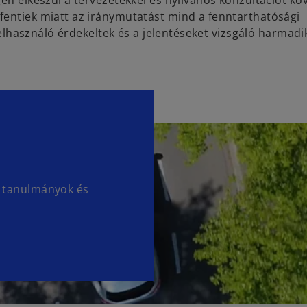
gén elkészül a tervezetekkel és nyilvános konzultációt k
fentiek miatt az iránymutatást mind a fenntarthatósági
 felhasználó érdekeltek és a jelentéseket vizsgáló harmadik
G) tanulmányok és