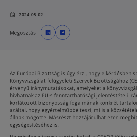
2024-05-02
event
o
o
p
p
Megosztás
e
e
n
n
s
s
i
i
n
n
a
a
n
n
e
e
w
w
t
t
a
a
Az Európai Bizottság is úgy érzi, hogy e kérdésben so
b
b
Könyvvizsgálat-felügyeleti Szervek Bizottságához (
érvényű iránymutatásokat, amelyeket a könyvvizsgál
hívhatnak az EU-s fenntarthatósági jelentéstételi irá
korlátozott bizonyosság fogalmának konkrét tartalomm
azáltal, hogy egyértelműbbé teszi, mi is a közzététel
állnak mögötte. Másrészt hozzájárulhat ezen megb
egységesítéséhez is.