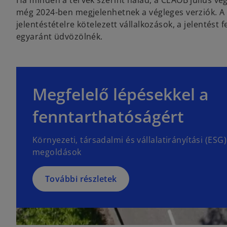
Ha minden a tervek szerint halad, a CEAOB július vé
még 2024-ben megjelenhetnek a végleges verziók. A 
jelentéstételre kötelezett vállalkozások, a jelentést
egyaránt üdvözölnék.
Megfelelő lépésekkel a
fenntarthatóságért
Környezeti, társadalmi és vállalatirányítási (ES
megoldások
További részletek