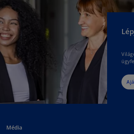
Lép
Vilá
ügyfe
Aj
Média