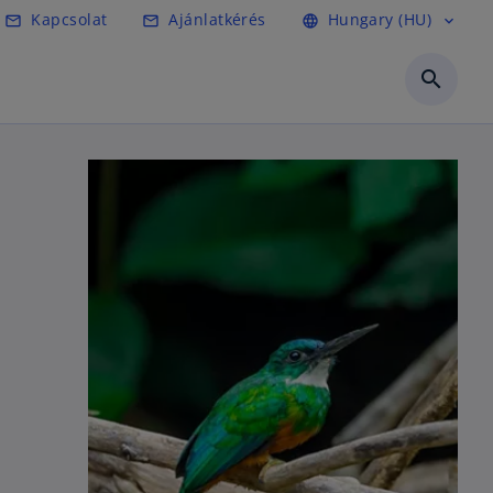
Kapcsolat
Ajánlatkérés
Hungary (HU)
mail_outline
mail_outline
language
expand_more
search