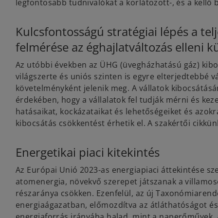
legfontosabb tudnivalókat a korlátozott-, és a kellő
a
b
Kulcsfontosságú stratégiai lépés a te
felmérése az éghajlatváltozás elleni
Az utóbbi években az ÜHG (üvegházhatású gáz) kibo
világszerte és uniós szinten is egyre elterjedtebbé vá
követelményként jelenik meg. A vállatok kibocsátásán
érdekében, hogy a vállalatok fel tudják mérni és keze
hatásaikat, kockázataikat és lehetőségeiket és azok
kibocsátás csökkentést érhetik el. A szakértői cikk
Energetikai piaci kitekintés
Az Európai Unió 2023-as energiapiaci áttekintése szeri
atomenergia, növekvő szerepet játszanak a villamos
részaránya csökken. Ezenfelül, az új Taxonómiarend
energiaágazatban, előmozdítva az átláthatóságot és 
energiaforrás irányába halad, mint a naperőművek, az