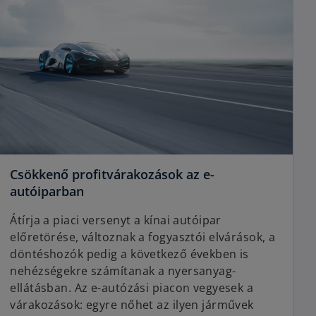
s
i
n
a
n
e
w
t
a
b
Csökkenő profitvárakozások az e-
o
autóiparban
p
Átírja a piaci versenyt a kínai autóipar
e
előretörése, változnak a fogyasztói elvárások, a
n
döntéshozók pedig a következő években is
s
nehézségekre számítanak a nyersanyag-
i
ellátásban. Az e-autózási piacon vegyesek a
n
várakozások: egyre nőhet az ilyen járművek
a