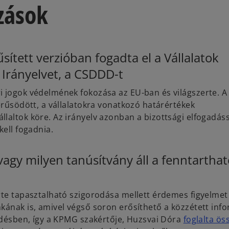
zások
sített verzióban fogadta el a Vállalatok
ó Irányelvet, a CSDDD-t
 jogok védelmének fokozása az EU-ban és világszerte. A
erűsödött, a vállalatokra vonatkozó határértékek
laltok köre. Az irányelv azonban a bizottsági elfogadás
 kell fogadnia.
vagy milyen tanúsítvány áll a fenntarthat
rte tapasztalható szigorodása mellett érdemes figyelmet
kának is, amivel végső soron erősíthető a közzétett inf
érdésben, így a KPMG szakértője, Huzsvai Dóra
foglalta ös