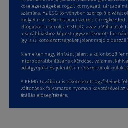
kötelezettségeket rögzít környezeti, társadalmi
számára. Az ESG törvényben szereplő elvárások 
melyet már számos piaci szereplő megkezdett. 
elfogadásra került a CSDDD, azaz a Vállalatok F
a korábbiakhoz képest egyszerűsödött formába
így is új kötelezettségeket jelent majd a beszál
Kiemelten nagy kihívást jelent a különböző fe
interoperatibilitásának kérdése, valamint kihív
adatgyűjtési és jelentési módszertanok kialakít
A KPMG továbbra is elkötelezett ügyfeleinek f
változások folyamatos nyomon követésével az 
átállás elősegítésére.