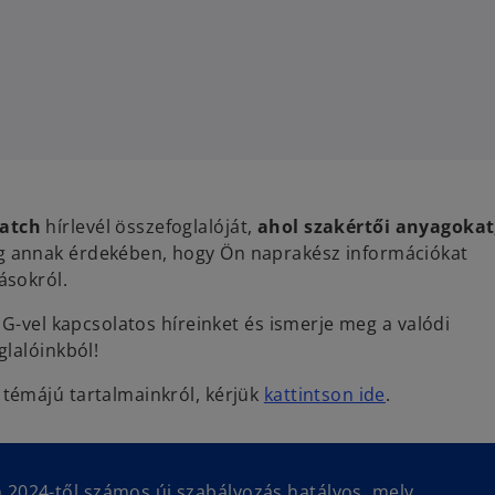
atch
hírlevél összefoglalóját,
ahol szakértői anyagokat
 annak érdekében, hogy Ön naprakész információkat
ásokról.
G-vel kapcsolatos híreinket és ismerje meg a valódi
glalóinkból!
o
témájú tartalmainkról, kérjük
kattintson ide
.
p
e
n
 2024-től számos új szabályozás hatályos, mely