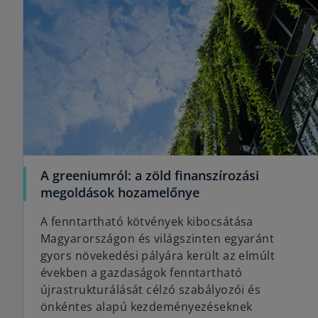
s
i
i
n
n
a
a
n
n
e
e
w
w
t
t
a
a
b
b
A greeniumról: a zöld finanszírozási
o
megoldások hozamelőnye
p
A fenntartható kötvények kibocsátása
e
Magyarországon és világszinten egyaránt
n
gyors növekedési pályára került az elmúlt
s
években a gazdaságok fenntartható
i
újrastrukturálását célzó szabályozói és
n
önkéntes alapú kezdeményezéseknek
a