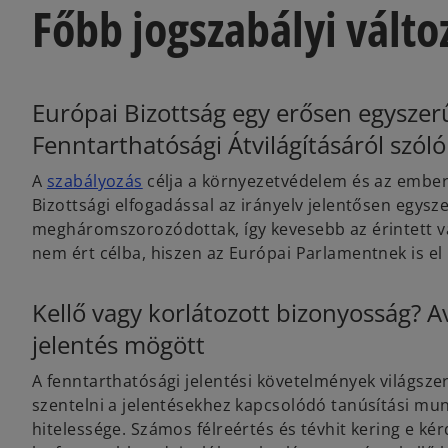
Főbb jogszabályi válto
Európai Bizottság egy erősen egyszerű
Fenntarthatósági Átvilágításáról szól
o
A
szabályozás
célja a környezetvédelem és az emberi
p
Bizottsági elfogadással az irányelv jelentősen egysz
e
megháromszorozódottak, így kevesebb az érintett vál
n
nem ért célba, hiszen az Európai Parlamentnek is el
s
i
Kellő vagy korlátozott bizonyosság? A
n
jelentés mögött
a
n
A fenntarthatósági jelentési követelmények világsze
e
szentelni a jelentésekhez kapcsolódó tanúsítási mun
w
hitelessége. Számos félreértés és tévhit kering e k
t