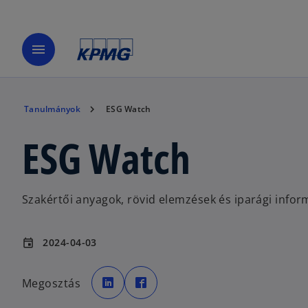
menu
Tanulmányok
ESG Watch
ESG Watch
Szakértői anyagok, rövid elemzések és iparági infor
2024-04-03
event
o
o
p
p
Megosztás
e
e
n
n
s
s