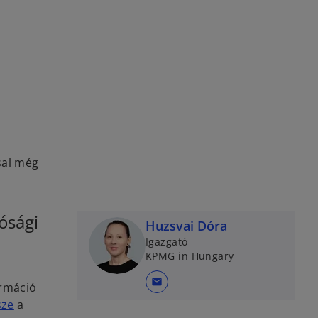
sal még
ósági
Huzsvai Dóra
Igazgató
KPMG in Hungary
mail
ormáció
o
sze
a