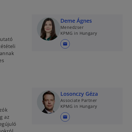
p
e
n
Deme Ágnes
s
Menedzser
i
KPMG in Hungary
n
mutató
a
mail
étételi
n
 annak
e
es
w
t
a
b
Losonczy Géza
Associate Partner
KPMG in Hungary
ozók
g az
mail
egújuló
sokról