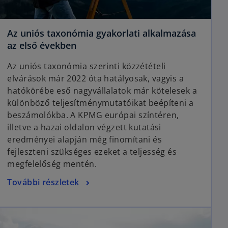
Az uniós taxonómia gyakorlati alkalmazása
o
az első években
p
Az uniós taxonómia szerinti közzétételi
e
elvárások már 2022 óta hatályosak, vagyis a
n
hatókörébe eső nagyvállalatok már kötelesek a
s
különböző teljesítménymutatóikat beépíteni a
i
beszámolókba. A KPMG európai színtéren,
n
illetve a hazai oldalon végzett kutatási
a
eredményei alapján még finomítani és
n
fejleszteni szükséges ezeket a teljesség és
e
megfelelőség mentén.
w
t
o
További részletek
a
p
b
e
opens in a new tab
n