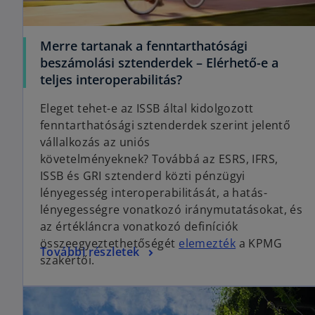
Merre tartanak a fenntarthatósági
beszámolási sztenderdek – Elérhető-e a
o
teljes interoperabilitás?
p
Eleget tehet-e az ISSB által kidolgozott
e
fenntarthatósági sztenderdek szerint jelentő
n
vállalkozás az uniós
s
követelményeknek? Továbbá az ESRS, IFRS,
i
ISSB és GRI sztenderd közti pénzügyi
n
lényegesség interoperabilitását, a hatás-
a
lényegességre vonatkozó iránymutatásokat, és
n
az értékláncra vonatkozó definíciók
e
o
összeegyeztethetőségét
elemezték
a KPMG
w
o
További részletek
p
szakértői.
t
p
e
a
e
n
b
n
s