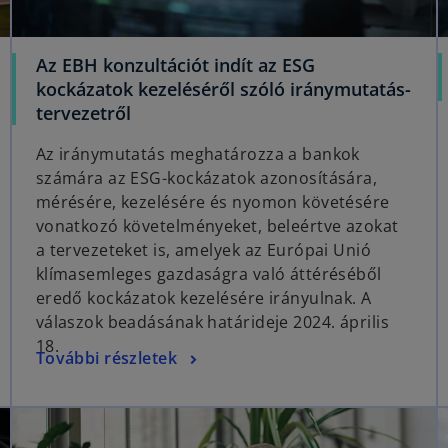
Az EBH konzultációt indít az ESG
kockázatok kezeléséről szóló iránymutatás-
o
tervezetről
p
Az iránymutatás meghatározza a bankok
e
számára az ESG-kockázatok azonosítására,
n
mérésére, kezelésére és nyomon követésére
s
vonatkozó követelményeket, beleértve azokat
i
a tervezeteket is, amelyek az Európai Unió
n
klímasemleges gazdaságra való áttéréséből
a
eredő kockázatok kezelésére irányulnak. A
n
válaszok beadásának határideje 2024. április
e
18.
w
o
További részletek
t
p
a
e
opens in a new tab
opens in a new tab
b
n