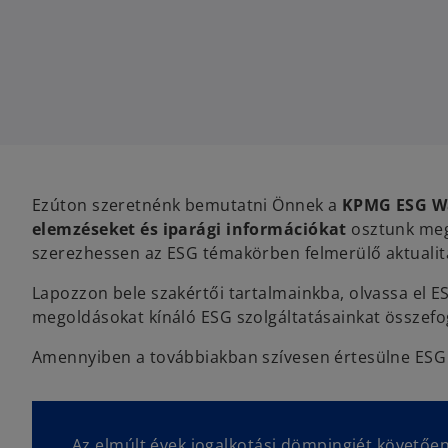
i
i
n
n
a
a
n
n
e
e
w
w
t
t
a
a
b
b
Ezúton szeretnénk bemutatni Önnek a
KPMG ESG W
elemzéseket és iparági információkat
osztunk meg
szerezhessen az ESG témakörben felmerülő aktualit
Lapozzon bele szakértői tartalmainkba, olvassa el ES
megoldásokat kínáló ESG szolgáltatásainkat összefo
Amennyiben a továbbiakban szívesen értesülne ESG 
Az elmúlt évek jogalkotási dömpingjét követően