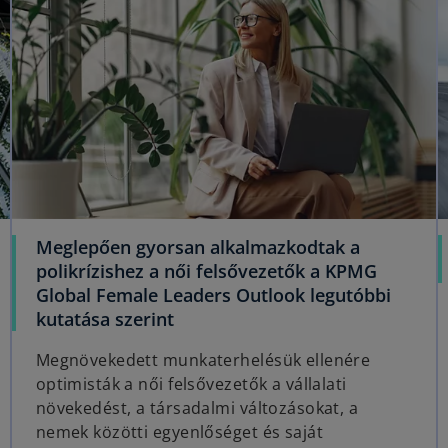
s
i
n
a
n
e
w
t
a
b
Meglepően gyorsan alkalmazkodtak a
polikrízishez a női felsővezetők a KPMG
Global Female Leaders Outlook legutóbbi
o
kutatása szerint
p
Megnövekedett munkaterhelésük ellenére
e
optimisták a női felsővezetők a vállalati
n
növekedést, a társadalmi változásokat, a
s
nemek közötti egyenlőséget és saját
i