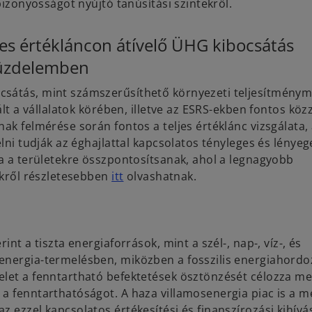
 bizonyosságot nyújtó tanúsítási szintekről.
ljes értékláncon átívelő ÜHG kibocsátás
 küzdelemben
csátás, mint számszerűsíthető környezeti teljesítmény
lt a vállalatok körében, illetve az ESRS-ekben fontos közz
ak felmérése során fontos a teljes értéklánc vizsgálata,
lni tudják az éghajlattal kapcsolatos tényleges és lényeg
ra a területekre összpontosítsanak, ahol a legnagyobb
o
ünkről részletesebben
itt
olvashatnak.
p
e
n
s
nt a tiszta energiaforrások, mint a szél-, nap-, víz-, és
i
energia-termelésben, miközben a fosszilis energiahord
n
elet a fenntartható befektetések ösztönzését célozza me
a
a fenntarthatóságot. A haza villamosenergia piac is a m
n
 ezzel kapcsolatos értékesítési és finanszírozási kihívá