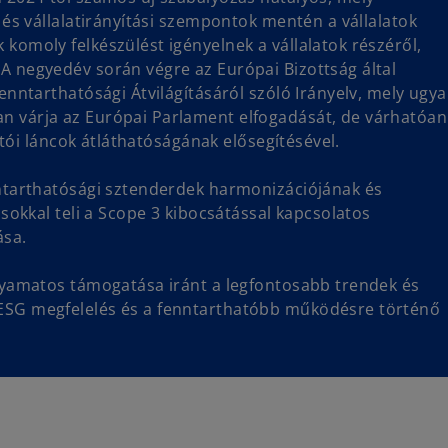
s
 és vállalatirányítási szempontok mentén a vállalatok
i
komoly felkészülést igényelnek a vállalatok részéről,
n
A negyedév során végre az Európai Bizottság által
a
enntarthatósági Átvilágításáról szóló Irányelv, mely ugy
n
n várja az Európai Parlament elfogadását, de várhatóan
e
lítói láncok átláthatóságának elősegítésével.
w
t
nntarthatósági sztenderdek harmonizációjának és
a
ásokkal teli a Scope 3 kibocsátással kapcsolatos
b
ása.
olyamatos támogatása iránt a legfontosabb trendek és
ESG megfelelés és a fenntarthatóbb működésre történő