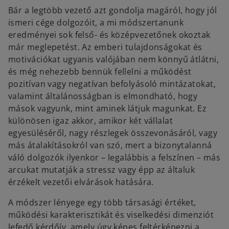
Bár a legtöbb vezető azt gondolja magáról, hogy jól
ismeri cége dolgozóit, a mi módszertanunk
eredményei sok felső- és középvezetőnek okoztak
már meglepetést. Az emberi tulajdonságokat és
motivációkat ugyanis valójában nem könnyű átlátni,
és még nehezebb bennük fellelni a működést
pozitívan vagy negatívan befolyásoló mintázatokat,
valamint általánosságban is elmondható, hogy
mások vagyunk, mint aminek látjuk magunkat. Ez
különösen igaz akkor, amikor két vállalat
egyesüléséről, nagy részlegek összevonásáról, vagy
más átalakításokról van szó, mert a bizonytalanná
váló dolgozók ilyenkor – legalábbis a felszínen – más
arcukat mutatják a stressz vagy épp az általuk
érzékelt vezetői elvárások hatására.
A módszer lényege egy több társasági értéket,
működési karakterisztikát és viselkedési dimenziót
lefedő kérdőív, amely úgy képes feltérképezni a