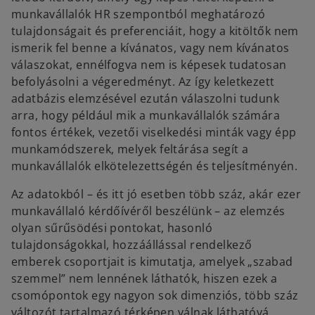
munkavállalók HR szempontból meghatározó
tulajdonságait és preferenciáit, hogy a kitöltők nem
ismerik fel benne a kívánatos, vagy nem kívánatos
válaszokat, ennélfogva nem is képesek tudatosan
befolyásolni a végeredményt. Az így keletkezett
adatbázis elemzésével ezután válaszolni tudunk
arra, hogy például mik a munkavállalók számára
fontos értékek, vezetői viselkedési minták vagy épp
munkamódszerek, melyek feltárása segít a
munkavállalók elkötelezettségén és teljesítményén.
Az adatokból – és itt jó esetben több száz, akár ezer
munkavállaló kérdőívéről beszélünk – az elemzés
olyan sűrűsödési pontokat, hasonló
tulajdonságokkal, hozzáállással rendelkező
emberek csoportjait is kimutatja, amelyek „szabad
szemmel” nem lennének láthatók, hiszen ezek a
csomópontok egy nagyon sok dimenziós, több száz
változót tartalmazó térképen válnak láthatóvá.