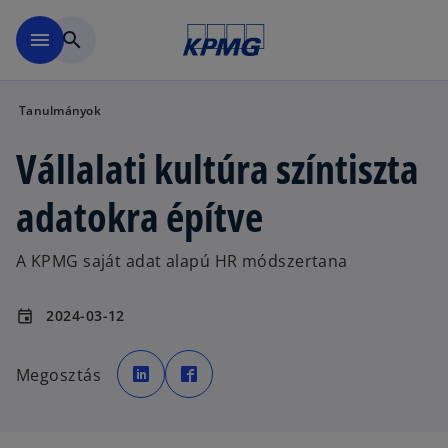
Ugrás a fő tartalomra
menu
search
Tanulmányok
Vállalati kultúra színtiszta
adatokra építve
A KPMG saját adat alapú HR módszertana
2024-03-12
event
o
o
p
p
Megosztás
e
e
n
n
s
s
i
i
n
n
a
a