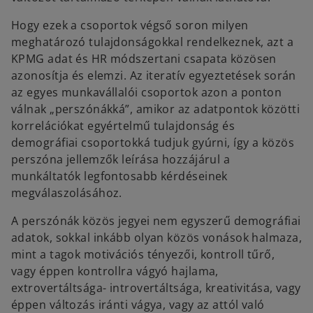
Hogy ezek a csoportok végső soron milyen
meghatározó tulajdonságokkal rendelkeznek, azt a
KPMG adat és HR módszertani csapata közösen
azonosítja és elemzi. Az iteratív egyeztetések során
az egyes munkavállalói csoportok azon a ponton
válnak „perszónákká”, amikor az adatpontok közötti
korrelációkat egyértelmű tulajdonság és
demográfiai csoportokká tudjuk gyúrni, így a közös
perszóna jellemzők leírása hozzájárul a
munkáltatók legfontosabb kérdéseinek
megválaszolásához.
A perszónák közös jegyei nem egyszerű demográfiai
adatok, sokkal inkább olyan közös vonások halmaza,
mint a tagok motivációs tényezői, kontroll tűrő,
vagy éppen kontrollra vágyó hajlama,
extrovertáltsága- introvertáltsága, kreativitása, vagy
éppen változás iránti vágya, vagy az attól való