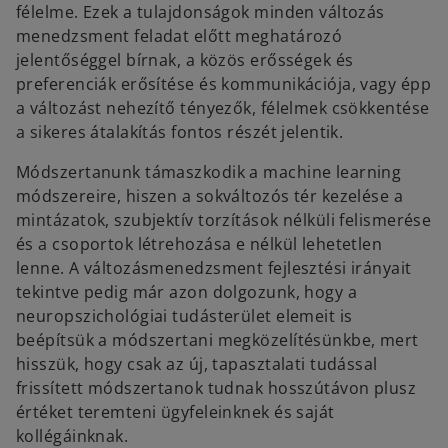
félelme. Ezek a tulajdonságok minden változás
menedzsment feladat előtt meghatározó
jelentőséggel bírnak, a közös erősségek és
preferenciák erősítése és kommunikációja, vagy épp
a változást nehezítő tényezők, félelmek csökkentése
a sikeres átalakítás fontos részét jelentik.
Módszertanunk támaszkodik a machine learning
módszereire, hiszen a sokváltozós tér kezelése a
mintázatok, szubjektív torzítások nélküli felismerése
és a csoportok létrehozása e nélkül lehetetlen
lenne. A változásmenedzsment fejlesztési irányait
tekintve pedig már azon dolgozunk, hogy a
neuropszichológiai tudásterület elemeit is
beépítsük a módszertani megközelítésünkbe, mert
hisszük, hogy csak az új, tapasztalati tudással
frissített módszertanok tudnak hosszútávon plusz
értéket teremteni ügyfeleinknek és saját
kollégáinknak.