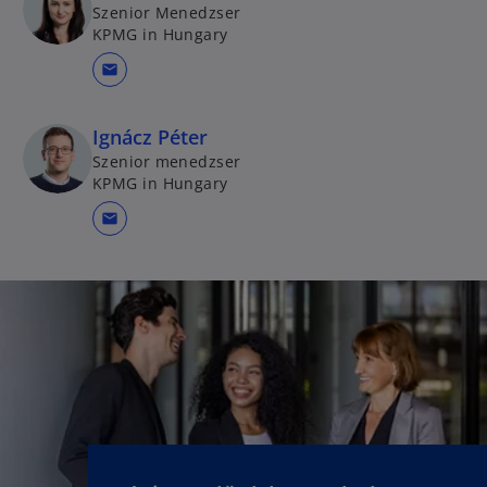
Szenior Menedzser
KPMG in Hungary
mail
Ignácz Péter
Szenior menedzser
KPMG in Hungary
mail