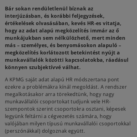
n
n
e
e
Bár sokan rendületlenül bíznak az
w
w
t
t
interjúzásban, és korábbi feljegyzések,
a
a
b
b
értékelések olvasásában, kevés HR-es vitatja,
hogy az adat alapú megközelítés immár az ő
munkájukban sem nélkülözhető, mert minden
más – személyes, és benyomásokon alapuló –
megközelítés korlátozott betekintést nyújt a
munkavállalók közötti kapcsolatokba, ráadásul
könnyen szubjektívvé válhat.
A KPMG saját adat alapú HR módszertana pont
ezekre a problémákra kínál megoldást. A rendszer
megalkotásakor arra törekedtünk, hogy nagy
munkavállalói csoportokat tudjunk vele HR-
szempontok szerint csoportokra osztani, képesek
legyünk feltárni a cégvezetés számára, hogy
valójában milyen típusú munkavállalói csoportokkal
(perszónákkal) dolgoznak együtt.