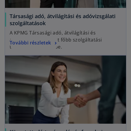
Társasági adó, átvilágítási és adóvizsgálati
szolgáltatások
A KPMG Társasági adó, átvilágítási és
adóvizsgálati csoport főbb szolgáltatási
További részletek
területeit mutatjuk be.