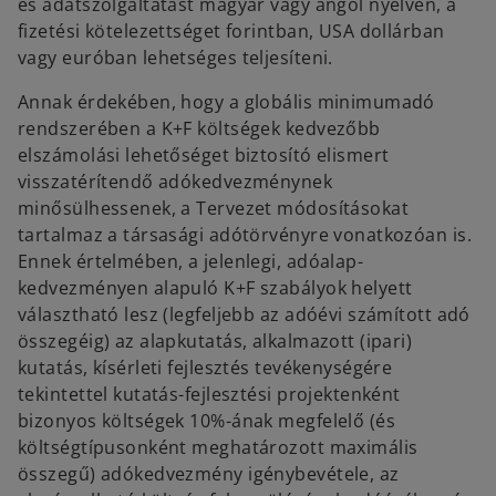
és adatszolgáltatást magyar vagy angol nyelven, a
fizetési kötelezettséget forintban, USA dollárban
vagy euróban lehetséges teljesíteni.
Annak érdekében, hogy a globális minimumadó
rendszerében a K+F költségek kedvezőbb
elszámolási lehetőséget biztosító elismert
visszatérítendő adókedvezménynek
minősülhessenek, a Tervezet módosításokat
tartalmaz a társasági adótörvényre vonatkozóan is.
Ennek értelmében, a jelenlegi, adóalap-
kedvezményen alapuló K+F szabályok helyett
választható lesz (legfeljebb az adóévi számított adó
összegéig) az alapkutatás, alkalmazott (ipari)
kutatás, kísérleti fejlesztés tevékenységére
tekintettel kutatás-fejlesztési projektenként
bizonyos költségek 10%-ának megfelelő (és
költségtípusonként meghatározott maximális
összegű) adókedvezmény igénybevétele, az