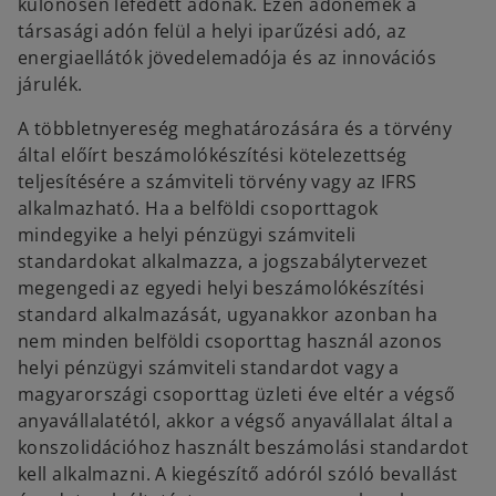
különösen lefedett adónak. Ezen adónemek a
társasági adón felül a helyi iparűzési adó, az
energiaellátók jövedelemadója és az innovációs
járulék.
A többletnyereség meghatározására és a törvény
által előírt beszámolókészítési kötelezettség
teljesítésére a számviteli törvény vagy az IFRS
alkalmazható. Ha a belföldi csoporttagok
mindegyike a helyi pénzügyi számviteli
standardokat alkalmazza, a jogszabálytervezet
megengedi az egyedi helyi beszámolókészítési
standard alkalmazását, ugyanakkor azonban ha
nem minden belföldi csoporttag használ azonos
helyi pénzügyi számviteli standardot vagy a
magyarországi csoporttag üzleti éve eltér a végső
anyavállalatétól, akkor a végső anyavállalat által a
konszolidációhoz használt beszámolási standardot
kell alkalmazni. A kiegészítő adóról szóló bevallást