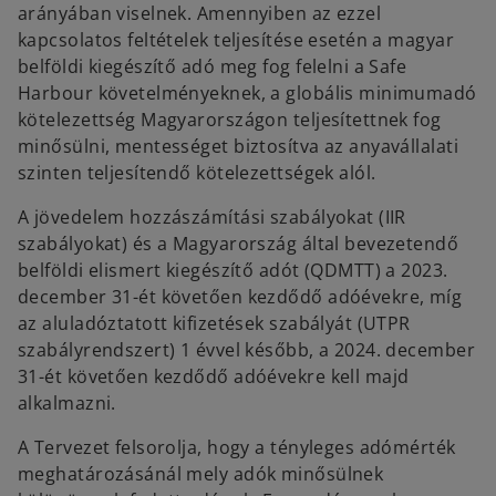
arányában viselnek. Amennyiben az ezzel
kapcsolatos feltételek teljesítése esetén a magyar
belföldi kiegészítő adó meg fog felelni a Safe
Harbour követelményeknek, a globális minimumadó
kötelezettség Magyarországon teljesítettnek fog
minősülni, mentességet biztosítva az anyavállalati
szinten teljesítendő kötelezettségek alól.
A jövedelem hozzászámítási szabályokat (IIR
szabályokat) és a Magyarország által bevezetendő
belföldi elismert kiegészítő adót (QDMTT) a 2023.
december 31-ét követően kezdődő adóévekre, míg
az aluladóztatott kifizetések szabályát (UTPR
szabályrendszert) 1 évvel később, a 2024. december
31-ét követően kezdődő adóévekre kell majd
alkalmazni.
A Tervezet felsorolja, hogy a tényleges adómérték
meghatározásánál mely adók minősülnek