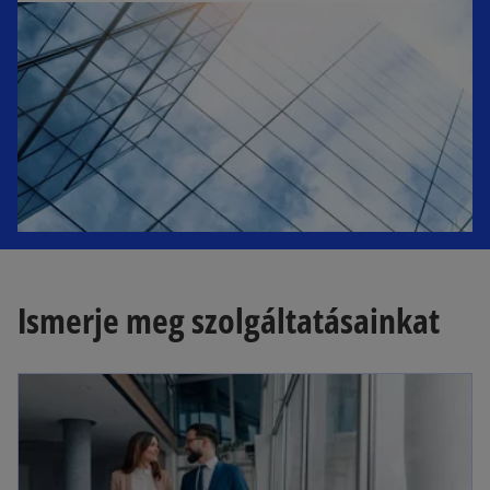
e
w
t
a
b
Ismerje meg szolgáltatásainkat