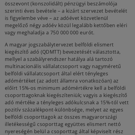
összevont (konszolidált) pénzügyi beszámolója
szerinti éves bevétele – a kizárt szervezet bevételét
is figyelembe véve – az adóévet közvetlenül
megelőző négy adóév közül legalább kettőben eléri
vagy meghaladja a 750 000 000 eurót.
A magyar jogszabálytervezet belföldi elismert
kiegészítő adó (QDMTT) bevezetését választotta,
mellyel a szabályrendszer hatálya alá tartozó
multinacionális vállalatcsoport vagy nagyméretű
belföldi vállalatcsoport által elért tényleges
adómértéket (az adott államra vonatkozóan) az
előírt 15%-os minimum adómértékre kell a belföldi
csoporttagoknak kiegészíteniük; vagyis a kiegészítő
adó mértéke a tényleges adókulcsnak a 15%-tól vett
pozitív százalékpont-különbsége, melyet az egyes
belföldi csoporttagok az összes magyarországi
illetékességű csoporttag együttes elismert nettó
nyereségén belül a csoporttag által képviselt rész