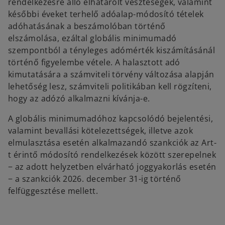
rendelkezésre álló elhatárolt veszteségek, valamint
későbbi éveket terhelő adóalap-módosító tételek
adóhatásának a beszámolóban történő
elszámolása, ezáltal globális minimumadó
szempontból a tényleges adómérték kiszámításánál
történő figyelembe vétele. A halasztott adó
kimutatására a számviteli törvény változása alapján
lehetőség lesz, számviteli politikában kell rögzíteni,
hogy az adózó alkalmazni kívánja-e.
A globális minimumadóhoz kapcsolódó bejelentési,
valamint bevallási kötelezettségek, illetve azok
elmulasztása esetén alkalmazandó szankciók az Art-
t érintő módosító rendelkezések között szerepelnek
− az adott helyzetben elvárható joggyakorlás esetén
− a szankciók 2026. december 31-ig történő
felfüggesztése mellett.