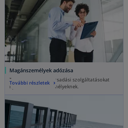
Magánszemélyek adózása
Teljes körű adótanácsadási szolgáltatásokat
További részletek
nyújtunk magánszemélyeknek.