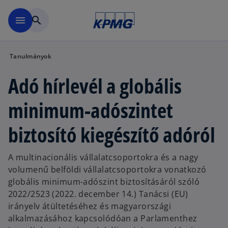
Ugrás a fő tartalomra
menu
search
Tanulmányok
Adó hírlevél a globális
minimum-adószintet
biztosító kiegészítő adóról
A multinacionális vállalatcsoportokra és a nagy
volumenű belföldi vállalatcsoportokra vonatkozó
globális minimum-adószint biztosításáról szóló
2022/2523 (2022. december 14.) Tanácsi (EU)
irányelv átültetéséhez és magyarországi
alkalmazásához kapcsolódóan a Parlamenthez