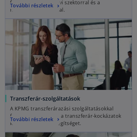
foglalkozik a pénzügyi szektorral és a
További részletek
nemzetközi adózással.
Transzferár-szolgáltatások
A KPMG transzferárazási szolgáltatásokkal
foglalkozó csoportja a transzferár-kockázatok
További részletek
kezelésében nyújt segítséget.