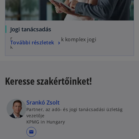
Jogi tanácsadás
Egyszerű megoldások komplex jogi
További részletek
kérdésekben.
Keresse szakértőinket!
Srankó Zsolt
Partner, az adó- és jogi tanácsadási üzletág
vezetője
KPMG in Hungary
mail