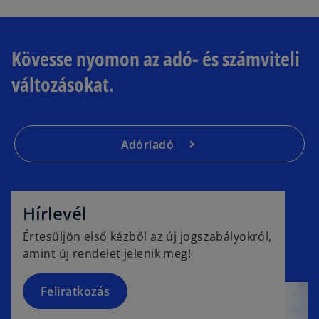
Kövesse nyomon az adó- és számviteli
változásokat.
Adóriadó
o
p
e
Hírlevél
n
Értesüljön első kézből az új jogszabályokról,
s
amint új rendelet jelenik meg!
i
n
a
Feliratkozás
n