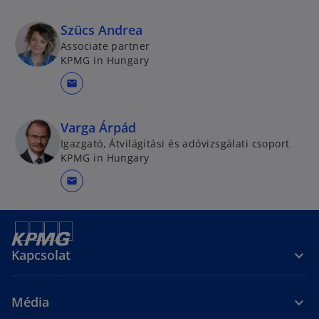
Szücs Andrea
Associate partner
KPMG in Hungary
mail
Varga Árpád
Igazgató, Átvilágítási és adóvizsgálati csoport
KPMG in Hungary
mail
Kapcsolat
Média