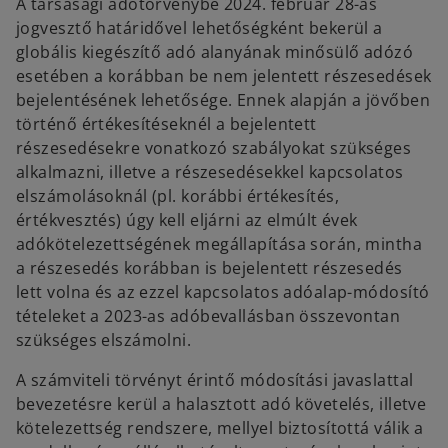
A társasági adótörvénybe 2024. február 28-as
jogvesztő határidővel lehetőségként bekerül a
globális kiegészítő adó alanyának minősülő adózó
esetében a korábban be nem jelentett részesedések
bejelentésének lehetősége. Ennek alapján a jövőben
történő értékesítéseknél a bejelentett
részesedésekre vonatkozó szabályokat szükséges
alkalmazni, illetve a részesedésekkel kapcsolatos
elszámolásoknál (pl. korábbi értékesítés,
értékvesztés) úgy kell eljárni az elmúlt évek
adókötelezettségének megállapítása során, mintha
a részesedés korábban is bejelentett részesedés
lett volna és az ezzel kapcsolatos adóalap-módosító
tételeket a 2023-as adóbevallásban összevontan
szükséges elszámolni.
A számviteli törvényt érintő módosítási javaslattal
bevezetésre kerül a halasztott adó követelés, illetve
kötelezettség rendszere, mellyel biztosítottá válik a