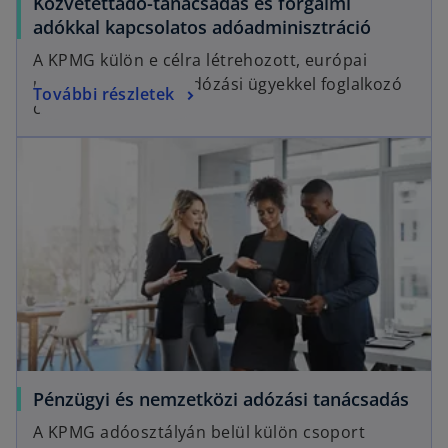
Közvetettadó-tanácsadás és forgalmi
adókkal kapcsolatos adóadminisztráció
A KPMG külön e célra létrehozott, európai
uniós és közvetett adózási ügyekkel foglalkozó
További részletek
csoportja.
Pénzügyi és nemzetközi adózási tanácsadás
A KPMG adóosztályán belül külön csoport