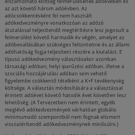
elszámolható költség felmerülésének adóévében és
az azt követő három adóévben. Az
adócsökkentésként fel nem használt
adókedvezményre vonatkozóan az adózó
átutalással teljesítendő megtérítésre lesz jogosult a
felmerülést követő harmadik év végén, amelyet az
adóbevallásában szükséges feltüntetnie és az állami
adóhatóság fogja teljesíteni részére a kiutalást. E
típusú adókedvezmény választásakor azonban
társasági adóban, helyi iparűzési adóban, illetve a
szociális hozzájárulási adóban sem vehető
figyelembe csökkentő tételként a K+F tevékenység
költsége. A választás módosítására a választással
érintett adóévet követő hatodik évet követően lesz
lehetőség. (A Tervezetben nem érintett, egyéb
meglévő adókedvezmények várhatóan globális
minimumadó szempontból nem fognak elismert
visszatérítendő adókedvezménynek minősülni.)