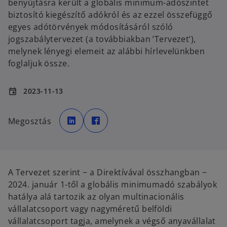
benyújtásra került a globális minimum-adószintet
biztosító kiegészítő adókról és az ezzel összefüggő
egyes adótörvények módosításáról szóló
jogszabálytervezet (a továbbiakban ’Tervezet’),
melynek lényegi elemeit az alábbi hírlevelünkben
foglaljuk össze.
2023-11-13
event
o
o
p
p
Megosztás
e
e
n
n
s
s
i
i
n
n
a
a
n
n
e
e
A Tervezet szerint − a Direktívával összhangban −
w
w
t
t
2024. január 1-től a globális minimumadó szabályok
a
a
b
b
hatálya alá tartozik az olyan multinacionális
vállalatcsoport vagy nagyméretű belföldi
vállalatcsoport tagja, amelynek a végső anyavállalat