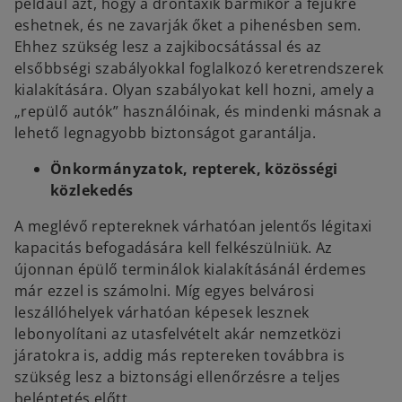
például azt, hogy a dróntaxik bármikor a fejükre
eshetnek, és ne zavarják őket a pihenésben sem.
Ehhez szükség lesz a zajkibocsátással és az
elsőbbségi szabályokkal foglalkozó keretrendszerek
kialakítására. Olyan szabályokat kell hozni, amely a
„repülő autók” használóinak, és mindenki másnak a
lehető legnagyobb biztonságot garantálja.
Önkormányzatok, repterek, közösségi
közlekedés
A meglévő reptereknek várhatóan jelentős légitaxi
kapacitás befogadására kell felkészülniük. Az
újonnan épülő terminálok kialakításánál érdemes
már ezzel is számolni. Míg egyes belvárosi
leszállóhelyek várhatóan képesek lesznek
lebonyolítani az utasfelvételt akár nemzetközi
járatokra is, addig más reptereken továbbra is
o
szükség lesz a biztonsági ellenőrzésre a teljes
p
beléptetés előtt.