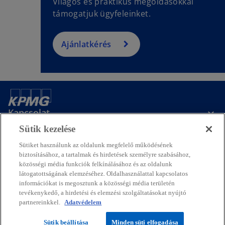
Világos és praktikus megoldásokkal
támogatjuk ügyfeleinket.
Ajánlatkérés
Kapcsolat
Sütik kezelése
Média
Sütiket használunk az oldalunk megfelelő működésének
biztosításához, a tartalmak és hirdetések személyre szabásához,
közösségi média funkciók felkínálásához és az oldalunk
látogatottságának elemzéséhez. Oldalhasználattal kapcsolatos
Rólunk
információkat is megosztunk a közösségi média területén
tevékenykedő, a hirdetési és elemzési szolgáltatásokat nyújtó
o
o
o
o
o
partnereinkkel.
Adatvédelem
p
p
p
p
p
Jogi nyilatkozat
Adatvédelem
e
e
Hozzáférhetőség
e
e
Sütik
e
Segítség
Sütik beállítása
Minden süti elfogadása