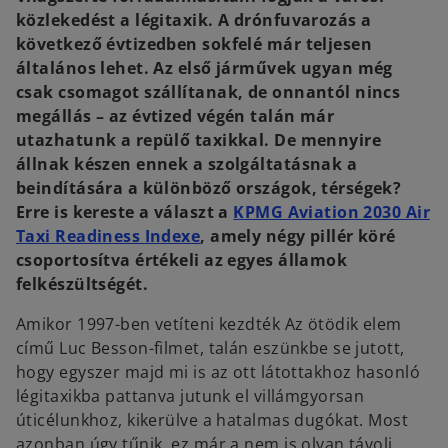
a
a
b
b
közlekedést a légitaxik. A drónfuvarozás a
következő évtizedben sokfelé már teljesen
általános lehet. Az első járművek ugyan még
csak csomagot szállítanak, de onnantól nincs
megállás – az évtized végén talán már
utazhatunk a repülő taxikkal. De mennyire
állnak készen ennek a szolgáltatásnak a
beindítására a különböző országok, térségek?
Erre is kereste a választ a
KPMG Aviation 2030 Air
o
Taxi Readiness Indexe
, amely négy pillér köré
p
csoportosítva értékeli az egyes államok
e
felkészültségét.
n
Amikor 1997-ben vetíteni kezdték Az ötödik elem
s
című Luc Besson-filmet, talán eszünkbe se jutott,
i
hogy egyszer majd mi is az ott látottakhoz hasonló
n
légitaxikba pattanva jutunk el villámgyorsan
a
úticélunkhoz, kikerülve a hatalmas dugókat. Most
n
azonban úgy tűnik, ez már a nem is olyan távoli