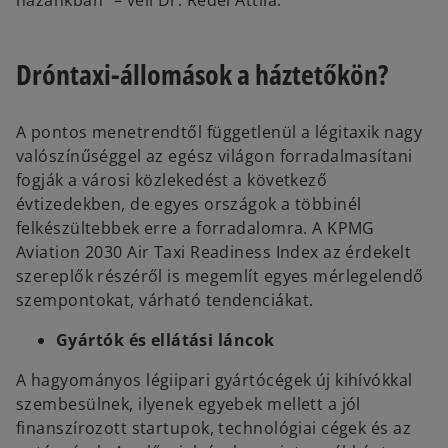
hazánkban” – véli Dr. Rédei Attila.
Dróntaxi-állomások a háztetőkön?
A pontos menetrendtől függetlenül a légitaxik nagy
valószínűséggel az egész világon forradalmasítani
fogják a városi közlekedést a következő
évtizedekben, de egyes országok a többinél
felkészültebbek erre a forradalomra. A KPMG
Aviation 2030 Air Taxi Readiness Index az érdekelt
szereplők részéről is megemlít egyes mérlegelendő
szempontokat, várható tendenciákat.
Gyártók és ellátási láncok
A hagyományos légiipari gyártócégek új kihívókkal
szembesülnek, ilyenek egyebek mellett a jól
finanszírozott startupok, technológiai cégek és az