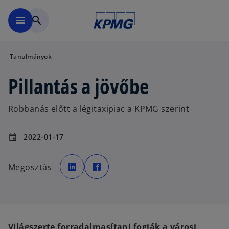
Ugrás a fő tartalomra
menu
search
Tanulmányok
Pillantás a jövőbe
Robbanás előtt a légitaxipiac a KPMG szerint
2022-01-17
event
o
o
p
p
Megosztás
e
e
n
n
s
s
i
i
n
n
a
a
n
n
e
e
w
w
t
t
Világszerte forradalmasítani fogják a városi