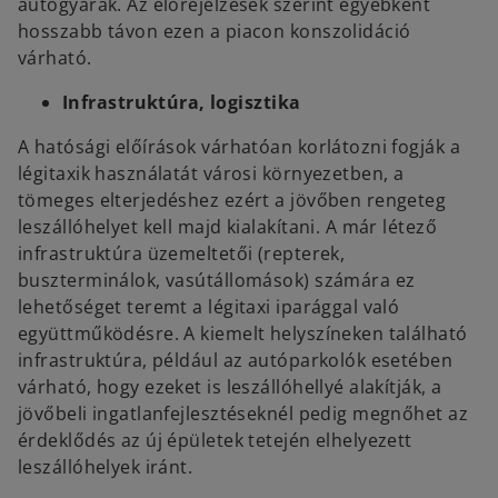
autógyárak. Az előrejelzések szerint egyébként
hosszabb távon ezen a piacon konszolidáció
várható.
Infrastruktúra, logisztika
A hatósági előírások várhatóan korlátozni fogják a
légitaxik használatát városi környezetben, a
tömeges elterjedéshez ezért a jövőben rengeteg
leszállóhelyet kell majd kialakítani. A már létező
infrastruktúra üzemeltetői (repterek,
buszterminálok, vasútállomások) számára ez
lehetőséget teremt a légitaxi iparággal való
együttműködésre. A kiemelt helyszíneken található
infrastruktúra, például az autóparkolók esetében
várható, hogy ezeket is leszállóhellyé alakítják, a
jövőbeli ingatlanfejlesztéseknél pedig megnőhet az
érdeklődés az új épületek tetején elhelyezett
leszállóhelyek iránt.