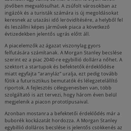
e
jövőben megvalósulhat. A zsúfolt városokban az
w
ingázók és a turisták számára is új megoldásokat
t
keresnek az utazási idő lerövidítésére, a helyből fel
a
és leszállni képes járművek piaca a következő
b
évtizedekben jelentős ugrás előtt áll.
A piacelemzők az ágazat viszonylag gyors
felfutására számítanak. A Morgan Stanley becslése
szerint ez a piac 2040-re egybillió dollárra nőhet. A
szektort a startupok és befektetők érdeklődése
miatt egyfajta “aranyláz” uralja, ezt pedig tovább
fűtik a futurisztikus bemutatók és lélegzetelállító
riportok. A fejlesztés célegyenesben van, több
szolgáltató is azt tervezi, hogy három éven belül
megjelenik a piacon prototípusaival.
Azonban mostanra a befektetői érdeklődés már a
buborék kockázatát hordozza. A Morgan Stanley
egybillió dolláros becslése is jelentős csökkenés az