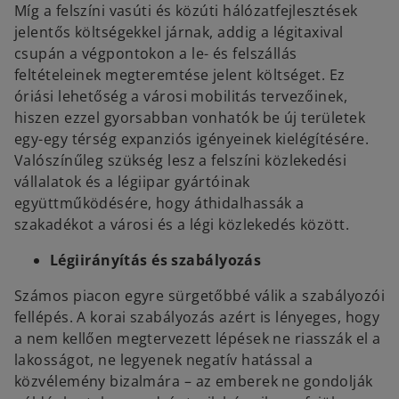
Míg a felszíni vasúti és közúti hálózatfejlesztések
jelentős költségekkel járnak, addig a légitaxival
csupán a végpontokon a le- és felszállás
feltételeinek megteremtése jelent költséget. Ez
óriási lehetőség a városi mobilitás tervezőinek,
hiszen ezzel gyorsabban vonhatók be új területek
egy-egy térség expanziós igényeinek kielégítésére.
Valószínűleg szükség lesz a felszíni közlekedési
vállalatok és a légiipar gyártóinak
együttműködésére, hogy áthidalhassák a
szakadékot a városi és a légi közlekedés között.
Légiirányítás és szabályozás
Számos piacon egyre sürgetőbbé válik a szabályozói
fellépés. A korai szabályozás azért is lényeges, hogy
a nem kellően megtervezett lépések ne riasszák el a
lakosságot, ne legyenek negatív hatással a
közvélemény bizalmára – az emberek ne gondolják