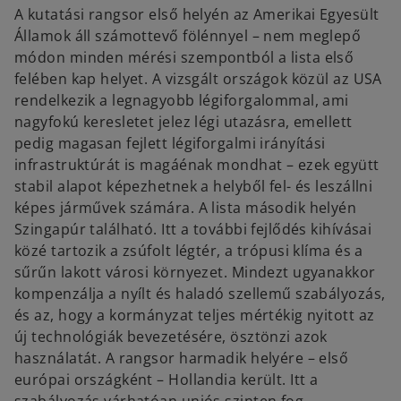
A kutatási rangsor első helyén az Amerikai Egyesült
Államok áll számottevő fölénnyel – nem meglepő
módon minden mérési szempontból a lista első
felében kap helyet. A vizsgált országok közül az USA
rendelkezik a legnagyobb légiforgalommal, ami
nagyfokú keresletet jelez légi utazásra, emellett
pedig magasan fejlett légiforgalmi irányítási
infrastruktúrát is magáénak mondhat – ezek együtt
stabil alapot képezhetnek a helyből fel- és leszállni
képes járművek számára. A lista második helyén
Szingapúr található. Itt a további fejlődés kihívásai
közé tartozik a zsúfolt légtér, a trópusi klíma és a
sűrűn lakott városi környezet. Mindezt ugyanakkor
kompenzálja a nyílt és haladó szellemű szabályozás,
és az, hogy a kormányzat teljes mértékig nyitott az
új technológiák bevezetésére, ösztönzi azok
használatát. A rangsor harmadik helyére – első
európai országként – Hollandia került. Itt a