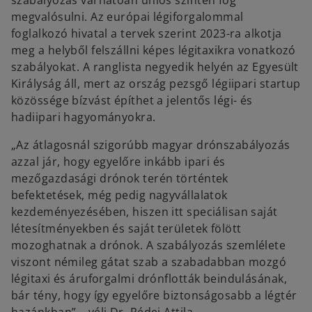
szabályozás várhatóan uniós szinten fog
megvalósulni. Az európai légiforgalommal
foglalkozó hivatal a tervek szerint 2023-ra alkotja
meg a helyből felszállni képes légitaxikra vonatkozó
szabályokat. A ranglista negyedik helyén az Egyesült
Királyság áll, mert az ország pezsgő légiipari startup
közössége bízvást építhet a jelentős légi- és
hadiipari hagyományokra.
„Az átlagosnál szigorúbb magyar drónszabályozás
azzal jár, hogy egyelőre inkább ipari és
mezőgazdasági drónok terén történtek
befektetések, még pedig nagyvállalatok
kezdeményezésében, hiszen itt speciálisan saját
létesítményekben és saját területek fölött
mozoghatnak a drónok. A szabályozás szemlélete
viszont némileg gátat szab a szabadabban mozgó
légitaxi és áruforgalmi drónflották beindulásának,
bár tény, hogy így egyelőre biztonságosabb a légtér