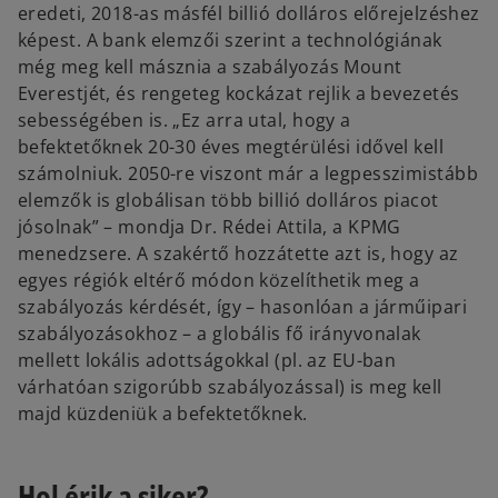
eredeti, 2018-as másfél billió dolláros előrejelzéshez
képest. A bank elemzői szerint a technológiának
még meg kell másznia a szabályozás Mount
Everestjét, és rengeteg kockázat rejlik a bevezetés
sebességében is. „Ez arra utal, hogy a
befektetőknek 20-30 éves megtérülési idővel kell
számolniuk. 2050-re viszont már a legpesszimistább
elemzők is globálisan több billió dolláros piacot
jósolnak” – mondja Dr. Rédei Attila, a KPMG
menedzsere. A szakértő hozzátette azt is, hogy az
egyes régiók eltérő módon közelíthetik meg a
szabályozás kérdését, így – hasonlóan a járműipari
szabályozásokhoz – a globális fő irányvonalak
mellett lokális adottságokkal (pl. az EU-ban
várhatóan szigorúbb szabályozással) is meg kell
majd küzdeniük a befektetőknek.
Hol érik a siker?