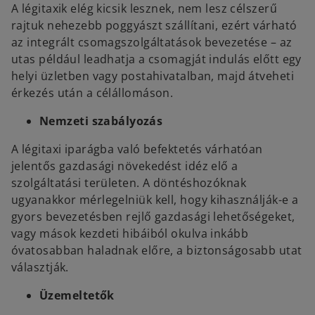
A légitaxik elég kicsik lesznek, nem lesz célszerű
rajtuk nehezebb poggyászt szállítani, ezért várható
az integrált csomagszolgáltatások bevezetése – az
utas például leadhatja a csomagját indulás előtt egy
helyi üzletben vagy postahivatalban, majd átveheti
érkezés után a célállomáson.
Nemzeti szabályozás
A légitaxi iparágba való befektetés várhatóan
jelentős gazdasági növekedést idéz elő a
szolgáltatási területen. A döntéshozóknak
ugyanakkor mérlegelniük kell, hogy kihasználják-e a
gyors bevezetésben rejlő gazdasági lehetőségeket,
vagy mások kezdeti hibáiból okulva inkább
óvatosabban haladnak előre, a biztonságosabb utat
választják.
Üzemeltetők