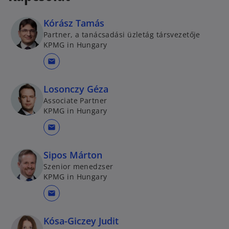
Kórász Tamás
Partner, a tanácsadási üzletág társvezetője
KPMG in Hungary
mail
Losonczy Géza
Associate Partner
KPMG in Hungary
mail
Sipos Márton
Szenior menedzser
KPMG in Hungary
mail
Kósa-Giczey Judit