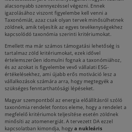
alacsonyabb szennyezéssel végezni. Ennek
igazolásához viszont figyelembe kell venni a
Taxonómiát, azaz csak olyan tervek minősülhetnek
zöldnek, amik teljesítik az egyes tevékenységekhez
kapcsolódó taxonómia szerinti kritériumokat.
Emellett ma már számos támogatási lehetőség is
tartalmaz zöld kritériumokat, ezek idővel
értelemszerűen idomulni fognak a taxonómiához,
és az azokat is figyelembe vevő vállalati ESG-
értékelésekhez, ami újabb erős motiváció lesz a
vállalkozások számára arra, hogy megtegyék a
szükséges fenntarthatósági lépéseket.
Magyar szempontból az energia előállításról szóló
taxonómia rendelet fontos eleme, hogy a rendelet a
megfelelő kritériumok teljesítése esetén zöldnek
minősíti az atomenergiát. A tervezett DA ezzel
kapcsolatban kimondja, hogy
a nukleáris