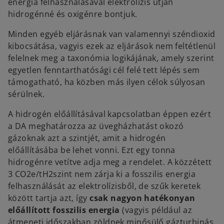
energia felhasználásával elektrolízis útján
hidrogénné és oxigénre bontjuk.
Minden egyéb eljárásnak van valamennyi széndioxid
kibocsátása, vagyis ezek az eljárások nem feltétlenül
felelnek meg a taxonómia logikájának, amely szerint
egyetlen fenntarthatósági cél felé tett lépés sem
támogatható, ha közben más ilyen célok súlyosan
sérülnek.
A hidrogén előállításával kapcsolatban éppen ezért
a DA meghatározza az üvegházhatást okozó
gázoknak azt a szintjét, amit a hidrogén
előállításába be lehet vonni. Ezt egy tonna
hidrogénre vetítve adja meg a rendelet. A közzétett
3 CO2e/tH2szint nem zárja ki a fosszilis energia
felhasználását az elektrolízisből, de szűk keretek
között tartja azt, így
csak nagyon hatékonyan
előállított fosszilis energia
(vagyis például az
átmeneti időszakban zöldnek minősülő gázturbinás