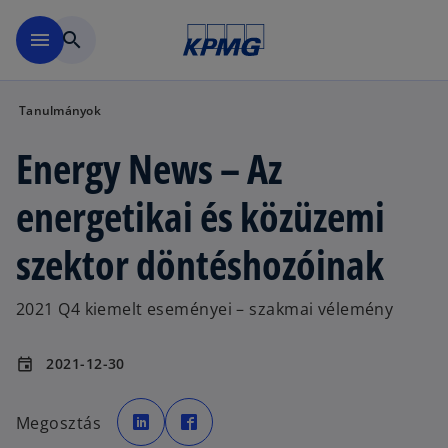
Ugrás a fő tartalomra
menu
search
Tanulmányok
Energy News – Az
energetikai és közüzemi
szektor döntéshozóinak
2021 Q4 kiemelt eseményei – szakmai vélemény
2021-12-30
event
o
o
p
p
Megosztás
e
e
n
n