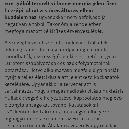
energiából termelt villamos energia jelentősen
hozzájárulhat a klímaváltozás elleni
küzdelemhez
, ugyanakkor nem befolyásolja
negatívan a többi, Taxonómia rendeletben
megfogalmazott célkitűzés érvényesülését.
A szövegtervezet szerint a nukleáris hulladék
jelenleg ismert tárolási módjai megfelelőnek
mondhatók, összességében kijelenthető, hogy az
Euratom szabályozások és azok folyamatainak
betartása, illetve alkalmazása megfelelő garanciát
nyújt a teljes életciklus alatt jelentkező kockázatok
kezelésére. Ugyanakkor a tervezet azt is
tartalmazza, hogy a magas radioaktivitású nukleáris
hulladék végső elhelyezésével kapcsolatos meglévő
bizonytalanságokat további kutatásokkal
csökkenteni kell akkor is, ha a végső elhelyezés
legnagyobb része ma nem az Európai Unió
területén történik. Általános vezérelv ugyanakkor,