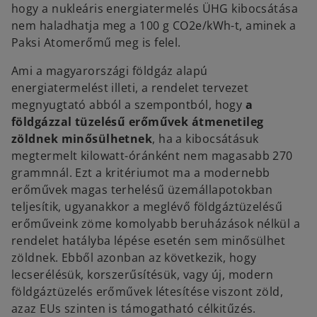
hogy a nukleáris energiatermelés ÜHG kibocsátása
nem haladhatja meg a 100 g CO2e/kWh-t, aminek a
Paksi Atomerőmű meg is felel.
Ami a magyarországi földgáz alapú
energiatermelést illeti, a rendelet tervezet
megnyugtató abból a szempontból, hogy
a
földgázzal tüzelésű erőművek átmenetileg
zöldnek minősülhetnek
, ha a kibocsátásuk
megtermelt kilowatt-óránként nem magasabb 270
grammnál. Ezt a kritériumot ma a modernebb
erőművek magas terhelésű üzemállapotokban
teljesítik, ugyanakkor a meglévő földgáztüzelésű
erőműveink zöme komolyabb beruházások nélkül a
rendelet hatályba lépése esetén sem minősülhet
zöldnek. Ebből azonban az következik, hogy
lecserélésük, korszerűsítésük, vagy új, modern
földgáztüzelés erőművek létesítése viszont zöld,
azaz EUs szinten is támogatható célkitűzés.