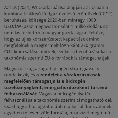
Az IEA (2021) WEO adatbázisa alapján az EU-ban a
kombinált ciklusú földgáztüzelésű erőművek (CCGT)
beruházási költsége 2020-ban mintegy 1000
USD/kW (azaz megawattonként 1 millió dollár), ez
nem kis terhet ró a magyar gazdaságra. Feltéve,
hogy az új és korszerűsített kapacitások mind
megfelelnek a megtermelt kWh-ként 270 gramm
CO2 kibocsátási limitnek, ezeket a beruházásokat a
taxonómia szerinti EU-s források is támogathatják.
Magyarország átfogó hidrogén stratégiával is
rendelkezik, és
a
rendelet a várakozásoknak
megfelelően támogatja is a hidrogén
tüzelőanyagként, energiahordozóként történő
felhasználását
. Vagyis a hidrogén ilyetén
felhasználása a taxonómia szerint támogatható cél.
Csakhogy a hidrogént előbb elő kell állítani, aminek
egyetlen teljesen zöld formája, ha a vizet megújuló