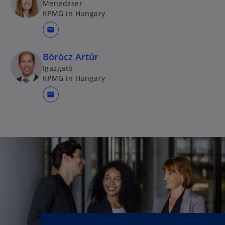
Menedzser
KPMG in Hungary
mail
Böröcz Artúr
Igazgató
KPMG in Hungary
mail