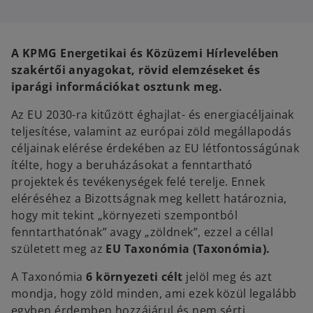
s
s
i
i
n
n
a
a
n
n
e
e
A KPMG Energetikai és Közüzemi Hírlevelében
w
w
t
t
szakértői anyagokat, rövid elemzéseket és
a
a
b
b
iparági információkat osztunk meg.
Az EU 2030-ra kitűzött éghajlat- és energiacéljainak
teljesítése, valamint az európai zöld megállapodás
céljainak elérése érdekében az EU létfontosságúnak
ítélte, hogy a beruházásokat a fenntartható
projektek és tevékenységek felé terelje. Ennek
eléréséhez a Bizottságnak meg kellett határoznia,
hogy mit tekint „környezeti szempontból
fenntarthatónak” avagy „zöldnek”, ezzel a céllal
született meg az
EU Taxonómia (Taxonómia).
A Taxonómia
6 környezeti célt
jelöl meg és azt
mondja, hogy zöld minden, ami ezek közül legalább
egyben érdemben hozzájárul és nem sérti