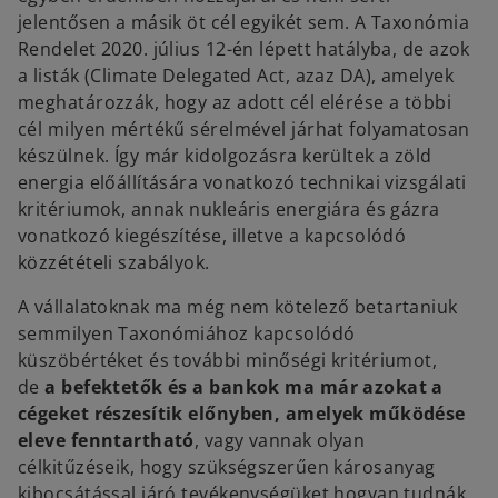
jelentősen a másik öt cél egyikét sem. A Taxonómia
Rendelet 2020. július 12-én lépett hatályba, de azok
a listák (Climate Delegated Act, azaz DA), amelyek
meghatározzák, hogy az adott cél elérése a többi
cél milyen mértékű sérelmével járhat folyamatosan
készülnek. Így már kidolgozásra kerültek a zöld
energia előállítására vonatkozó technikai vizsgálati
kritériumok, annak nukleáris energiára és gázra
vonatkozó kiegészítése, illetve a kapcsolódó
közzétételi szabályok.
A vállalatoknak ma még nem kötelező betartaniuk
semmilyen Taxonómiához kapcsolódó
küszöbértéket és további minőségi kritériumot,
de
a befektetők és a bankok ma már azokat a
cégeket részesítik előnyben, amelyek működése
eleve fenntartható
, vagy vannak olyan
célkitűzéseik, hogy szükségszerűen károsanyag
kibocsátással járó tevékenységüket hogyan tudnák