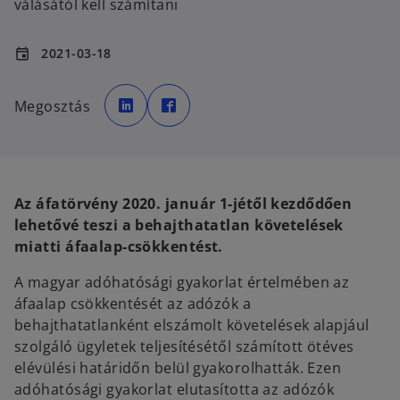
válásától kell számítani
2021-03-18
event
o
o
p
p
Megosztás
e
e
n
n
s
s
i
i
n
n
a
a
n
n
e
e
w
w
Az áfatörvény 2020. január 1-jétől kezdődően
t
t
a
a
lehetővé teszi a behajthatatlan követelések
b
b
miatti áfaalap-csökkentést.
A magyar adóhatósági gyakorlat értelmében az
áfaalap csökkentését az adózók a
behajthatatlanként elszámolt követelések alapjául
szolgáló ügyletek teljesítésétől számított ötéves
elévülési határidőn belül gyakorolhatták. Ezen
adóhatósági gyakorlat elutasította az adózók