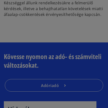
Készséggel állunk rendelkezésükre a felmerülő
kérdések, illetve a behajthatatlan követelések miatti
áfaalap-csökkentések érvényesíthetősége kapcsán.
Kövesse nyomon az adó- és számviteli
változásokat.
Adóriadó
o
p
e