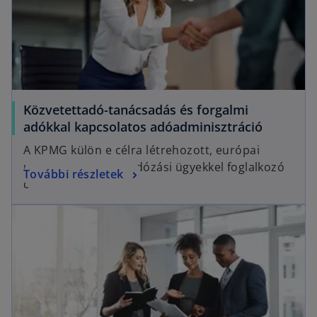
Közvetettadó-tanácsadás és forgalmi
adókkal kapcsolatos adóadminisztráció
A KPMG külön e célra létrehozott, európai
uniós és közvetett adózási ügyekkel foglalkozó
További részletek
csoportja.