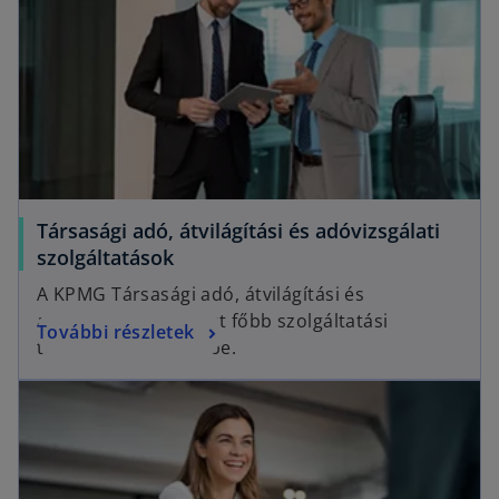
Társasági adó, átvilágítási és adóvizsgálati
szolgáltatások
A KPMG Társasági adó, átvilágítási és
adóvizsgálati csoport főbb szolgáltatási
További részletek
területeit mutatjuk be.