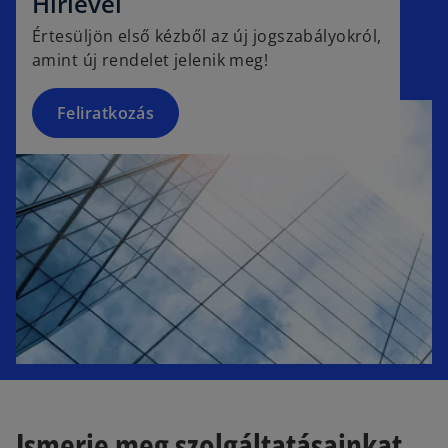
Hírlevél
n
Értesüljön első kézből az új jogszabályokról,
s
amint új rendelet jelenik meg!
i
n
a
Feliratkozás
n
e
w
t
a
b
Ismerje meg szolgáltatásainkat