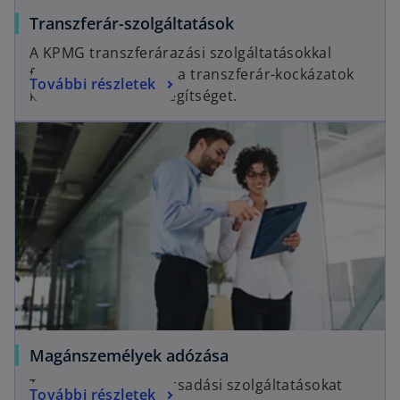
Transzferár-szolgáltatások
A KPMG transzferárazási szolgáltatásokkal
foglalkozó csoportja a transzferár-kockázatok
További részletek
kezelésében nyújt segítséget.
Magánszemélyek adózása
Teljes körű adótanácsadási szolgáltatásokat
További részletek