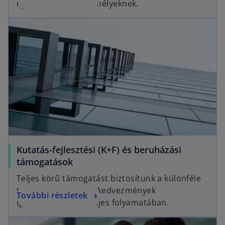
nyújtunk magánszemélyeknek.
Kutatás-fejlesztési (K+F) és beruházási
támogatások
Teljes körű támogatást biztosítunk a különféle
támogatások és adókedvezmények
További részletek
igénybevételének teljes folyamatában.