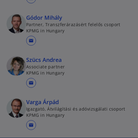
Gódor Mihály
Partner, Transzferárazásért felelős csoport
KPMG in Hungary
mail
Szücs Andrea
Associate partner
KPMG in Hungary
mail
Varga Árpád
Igazgató, Átvilágítási és adóvizsgálati csoport
KPMG in Hungary
mail