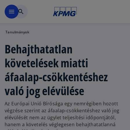
Ugrás a fő tartalomra
menu
search
Tanulmányok
Behajthatatlan
követelések miatti
áfaalap-csökkentéshez
való jog elévülése
Az Európai Unió Bírósága egy nemrégiben hozott
végzése szerint az áfaalap-csökkentéshez való jog
elévülését nem az ügylet teljesítési időpontjától,
hanem a követelés véglegesen behajthatatlanná