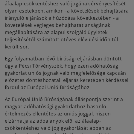
áfaalap-csökkentéshez való jogának érvényesítését
olyan esetekben, amikor - a követelések behajtására
irányuló eljárások elhúzódása következtében - a
követelések végleges behajthatatlanságának
megállapítására az alapul szolgáló ügyletek
teljesítésétől számított ötéves elévülési időn túl
került sor.
Egy folyamatban lévő bírósági eljárásban döntött
úgy a Pécsi Törvényszék, hogy ezen adóhatósági
gyakorlat uniós jognak való megfelelősége kapcsán
előzetes döntéshozatali eljárás keretében kérdéssel
fordul az Európai Unió Bíróságához.
Az Európai Unió Bíróságának álláspontja szerint a
magyar adóhatósági gyakorlathoz hasonló
értelmezés ellentétes az uniós joggal, hiszen
elzárhatja az adóalanyok elől az áfaalap-
csökkentéshez való jog gyakorlását abban az