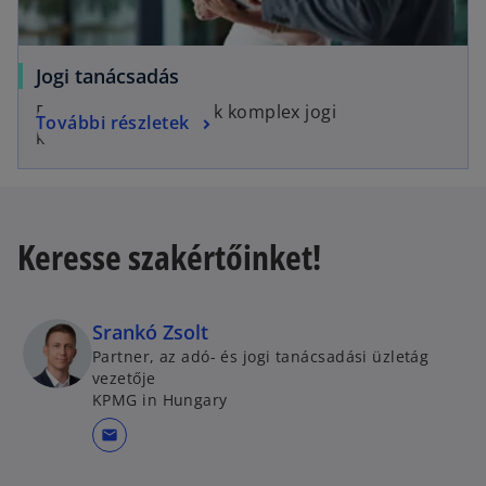
Jogi tanácsadás
Egyszerű megoldások komplex jogi
További részletek
kérdésekben.
Keresse szakértőinket!
Srankó Zsolt
Partner, az adó- és jogi tanácsadási üzletág
vezetője
KPMG in Hungary
mail