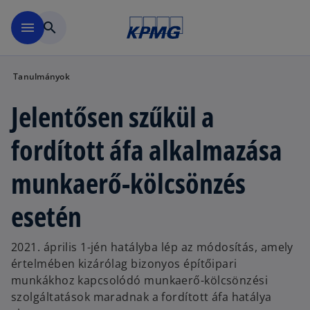
Ugrás a fő tartalomra
menu
search
Tanulmányok
Jelentősen szűkül a
fordított áfa alkalmazása
munkaerő-kölcsönzés
esetén
2021. április 1-jén hatályba lép az módosítás, amely
értelmében kizárólag bizonyos építőipari
munkákhoz kapcsolódó munkaerő-kölcsönzési
szolgáltatások maradnak a fordított áfa hatálya