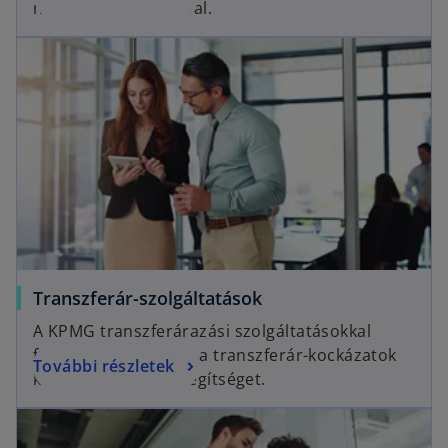
nemzetközi adózással.
Transzferár-szolgáltatások
A KPMG transzferárazási szolgáltatásokkal
foglalkozó csoportja a transzferár-kockázatok
További részletek
kezelésében nyújt segítséget.