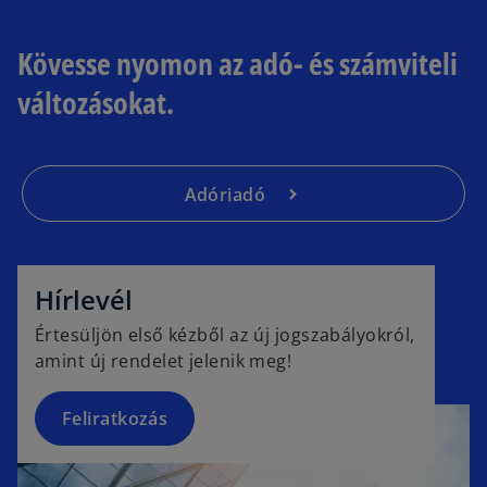
Kövesse nyomon az adó- és számviteli
változásokat.
Adóriadó
o
p
e
Hírlevél
n
Értesüljön első kézből az új jogszabályokról,
s
amint új rendelet jelenik meg!
i
n
a
Feliratkozás
n
e