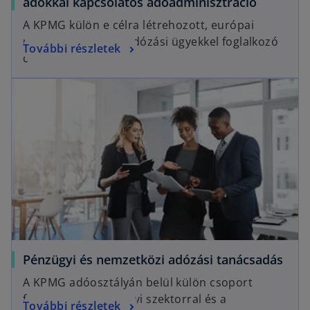
adókkal kapcsolatos adóadminisztráció
A KPMG külön e célra létrehozott, európai
uniós és közvetett adózási ügyekkel foglalkozó
További részletek
csoportja.
Pénzügyi és nemzetközi adózási tanácsadás
A KPMG adóosztályán belül külön csoport
foglalkozik a pénzügyi szektorral és a
További részletek