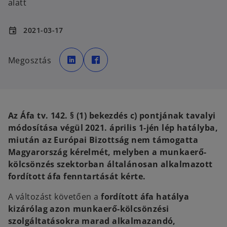
alatt
2021-03-17
event
o
o
p
p
Megosztás
e
e
n
n
s
s
i
i
n
n
a
a
n
n
e
e
w
w
Az Áfa tv. 142. § (1) bekezdés c) pontjának tavalyi
t
t
a
a
módosítása végül 2021. április 1-jén lép hatályba,
b
b
miután az Európai Bizottság nem támogatta
Magyarország kérelmét, melyben a munkaerő-
kölcsönzés szektorban általánosan alkalmazott
fordított áfa fenntartását kérte.
A változást követően a
fordított áfa hatálya
kizárólag azon munkaerő-kölcsönzési
szolgáltatásokra marad alkalmazandó,