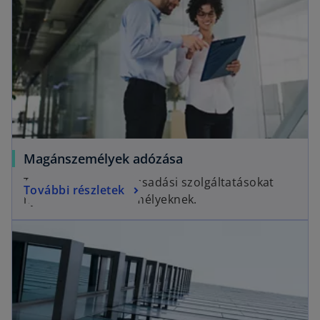
Magánszemélyek adózása
Teljes körű adótanácsadási szolgáltatásokat
További részletek
nyújtunk magánszemélyeknek.