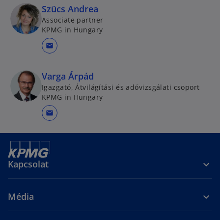
Szücs Andrea
Associate partner
KPMG in Hungary
mail
Varga Árpád
Igazgató, Átvilágítási és adóvizsgálati csoport
KPMG in Hungary
mail
Kapcsolat
Média