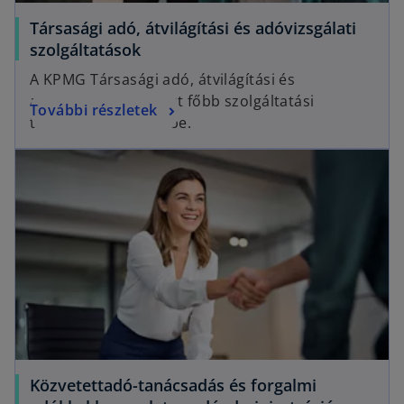
Társasági adó, átvilágítási és adóvizsgálati
szolgáltatások
A KPMG Társasági adó, átvilágítási és
adóvizsgálati csoport főbb szolgáltatási
További részletek
területeit mutatjuk be.
Közvetettadó-tanácsadás és forgalmi