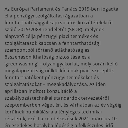
e
e
w
w
Az Európai Parlament és Tanács 2019-ben fogadta
t
t
a
a
el a pénzügyi szolgáltatási ágazatban a
b
b
fenntarthatósággal kapcsolatos közzétételekről
szóló 2019/2088 rendeletét (SFDR), melynek
alapvető célja pénzügyi piaci termékek és
szolgáltatások kapcsán a fenntarthatósági
szempontból történő átláthatóság és
összehasonlíthatóság biztosítása és a
’greenwashing’ – olyan gyakorlat, mely során kellő
megalapozottság nélkül kínálnak piaci szereplők
fenntarthatóként pénzügyi termékeket és
szolgáltatásokat – megakadályozása. Az idén
áprilisban indított konzultáció a
szabályozástechnikai standardok tervezetéről
szeptemberben véget ért és várhatóan az év végéig
kerülnek publikálásra a tényleges technikai
részletek, ezért a rendelkezések 2021. március 10-
o
én esedékes hatályba lépéséig a felkészülési idő