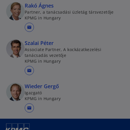
Rakó Ágnes
Partner, a tanácsadási üzletág társvezetője
KPMG in Hungary
mail
Szalai Péter
Associate Partner, A kockázatkezelési
tanácsadás vezetője
KPMG in Hungary
mail
Wieder Gergő
Igazgató
KPMG in Hungary
mail