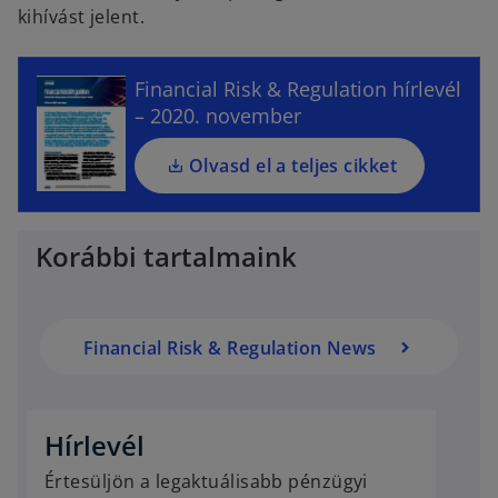
p
kihívást jelent.
e
n
s
Financial Risk & Regulation hírlevél
i
– 2020. november
n
a
Olvasd el a teljes cikket
n
e
w
Korábbi tartalmaink
t
a
b
Financial Risk & Regulation News
o
p
e
Hírlevél
n
Értesüljön a legaktuálisabb pénzügyi
s