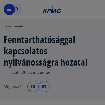
Ugrás a fő tartalomra
menu
search
Tanulmányok
Fenntarthatósággal
kapcsolatos
nyilvánosságra hozatal
Hírlevél – 2020. november
o
o
p
p
Megosztás
e
e
n
n
s
s
i
i
n
n
a
a
n
n