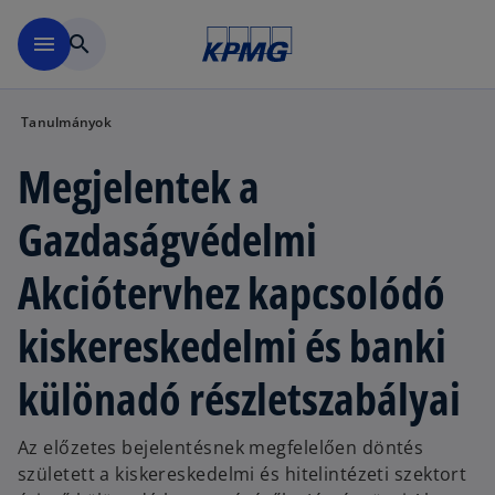
Ugrás a fő tartalomra
menu
search
Tanulmányok
Megjelentek a
Gazdaságvédelmi
Akciótervhez kapcsolódó
kiskereskedelmi és banki
különadó részletszabályai
Az előzetes bejelentésnek megfelelően döntés
született a kiskereskedelmi és hitelintézeti szektort