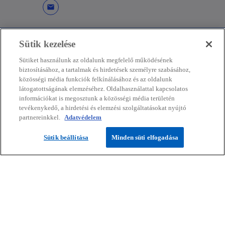
mail
Sütik kezelése
Kapcsolat
Sütiket használunk az oldalunk megfelelő működésének
biztosításához, a tartalmak és hirdetések személyre szabásához,
közösségi média funkciók felkínálásához és az oldalunk
látogatottságának elemzéséhez. Oldalhasználattal kapcsolatos
Média
információkat is megosztunk a közösségi média területén
tevékenykedő, a hirdetési és elemzési szolgáltatásokat nyújtó
partnereinkkel.
Adatvédelem
Rólunk
Sütik beállítása
Minden süti elfogadása
o
o
o
o
o
p
p
p
p
p
Jogi nyilatkozat
Adatvédelem
e
e
Hozzáférhetőség
e
e
Sütik
e
Segítség
n
n
n
n
n
s
s
s
s
s
© 2026 KPMG Hungária Kft./ KPMG Tanácsadó Kft. / A KPMG Law Béli
i
i
i
i
i
Ügyvédi Iroda / KPMG Global Services Hungary Kft., a magyar jog
alapján bejegyzett korlátolt felelősségű társaság, és egyben a KPMG
n
n
n
n
n