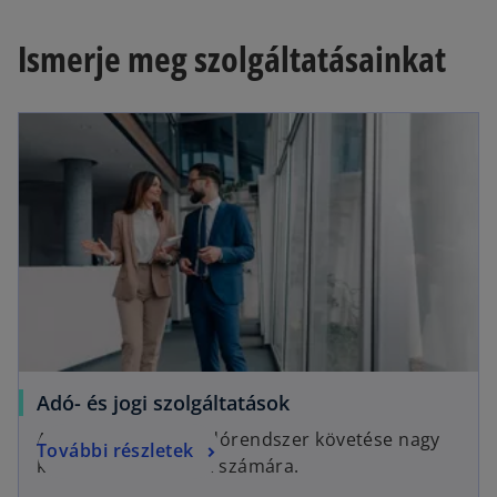
Ismerje meg szolgáltatásainkat
Adó- és jogi szolgáltatások
A gyakran változó adórendszer követése nagy
További részletek
kihívás a társaságok számára.