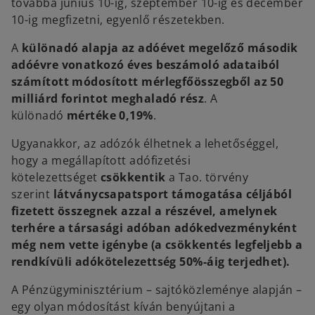
továbbá június 10-ig, szeptember 10-ig és december
10-ig megfizetni, egyenlő részetekben.
A
különadó alapja
az adóévet megelőző második
adóévre vonatkozó éves beszámoló adataiból
számított módosított mérlegfőösszegből az 50
milliárd forintot meghaladó rész
. A
különadó
mértéke 0,19%
.
Ugyanakkor, az adózók élhetnek a lehetőséggel,
hogy a megállapított adófizetési
kötelezettséget
csökkentik
a Tao. törvény
szerint
látványcsapatsport támogatása céljából
fizetett összegnek azzal a részével, amelynek
terhére a társasági adóban adókedvezményként
még nem vette igénybe (a csökkentés legfeljebb a
rendkívüli adókötelezettség 50%-áig terjedhet).
A Pénzügyminisztérium – sajtóközleménye alapján –
egy olyan módosítást kíván benyújtani a