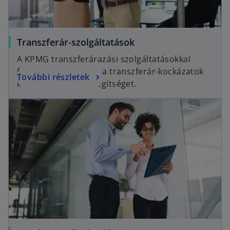
Transzferár-szolgáltatások
A KPMG transzferárazási szolgáltatásokkal
foglalkozó csoportja a transzferár-kockázatok
További részletek
kezelésében nyújt segítséget.