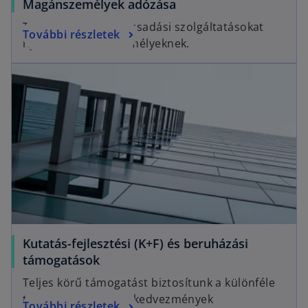
Magánszemélyek adózása
Teljes körű adótanácsadási szolgáltatásokat
További részletek
nyújtunk magánszemélyeknek.
Kutatás-fejlesztési (K+F) és beruházási
támogatások
Teljes körű támogatást biztosítunk a különféle
támogatások és adókedvezmények
További részletek