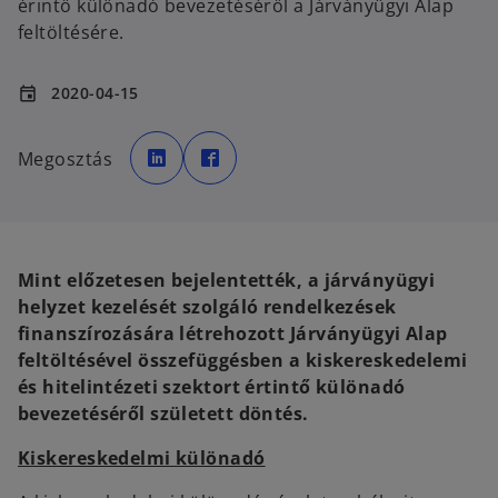
érintő különadó bevezetéséről a Járványügyi Alap
feltöltésére.
2020-04-15
event
o
o
p
p
Megosztás
e
e
n
n
s
s
i
i
n
n
a
a
n
n
e
e
w
w
Mint előzetesen bejelentették, a járványügyi
t
t
a
a
helyzet kezelését szolgáló rendelkezések
b
b
finanszírozására létrehozott Járványügyi Alap
feltöltésével összefüggésben a kiskereskedelemi
és hitelintézeti szektort értintő különadó
bevezetéséről született döntés.
Kiskereskedelmi különadó