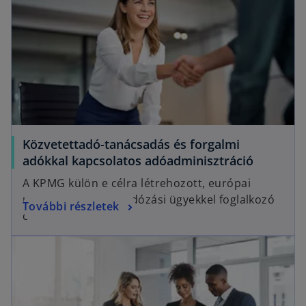
Közvetettadó-tanácsadás és forgalmi
adókkal kapcsolatos adóadminisztráció
A KPMG külön e célra létrehozott, európai
uniós és közvetett adózási ügyekkel foglalkozó
További részletek
csoportja.