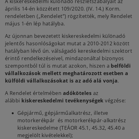
A kiskereskedelmi különadó részletszabályait az
április 14-én közzétett 109/2020. (IV. 14.) Korm.
rendeletben („Rendelet”) rögzítették, mely Rendelet
május 1-én lép hatályba.
Az újonnan bevezetett kiskereskedelmi különadó
jelentős hasonlóságokat mutat a 2010-2012 között
hatályban lévő ún. válságadó kereskedelmi szektort
érintő rendelkezéseivel, mindazonáltal bizonyos
szempontból túl is mutat azokon, hiszen a
belföldi
vállalkozások mellett meghatározott esetben a
külföldi vállalkozásokat is az adó alá vonja
.
A Rendelet értelmében
adóköteles
az
alábbi
kiskereskedelmi tevékenységek
végzése:
Gépjármű, gépjárműalkatrész, illetve
motorkerékpár és motorkerékpár-alkatrész
kiskereskedelme (TEÁOR 45.1, 45.32, 45.40 a
megjelölt kivételekkel);