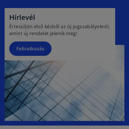
o
p
e
Hírlevél
n
Értesüljön első kézből az új jogszabályokról,
s
amint új rendelet jelenik meg!
i
n
a
Feliratkozás
n
e
w
t
a
b