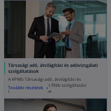
Társasági adó, átvilágítási és adóvizsgálati
szolgáltatások
A KPMG Társasági adó, átvilágítási és
adóvizsgálati csoport főbb szolgáltatási
További részletek
területeit mutatjuk be.