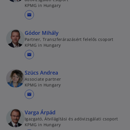
KPMG in Hungary
mail
Gódor Mihály
Partner, Transzferárazásért felelős csoport
KPMG in Hungary
mail
Szücs Andrea
Associate partner
KPMG in Hungary
mail
Varga Árpád
Igazgató, Átvilágítási és adóvizsgálati csoport
KPMG in Hungary