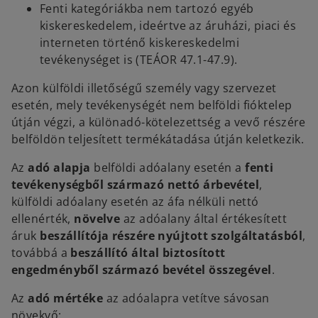
Fenti kategóriákba nem tartozó egyéb
kiskereskedelem, ideértve az áruházi, piaci és
interneten történő kiskereskedelmi
tevékenységet is (TEÁOR 47.1-47.9).
Azon külföldi illetőségű személy vagy szervezet
esetén, mely tevékenységét nem belföldi fióktelep
útján végzi, a különadó-kötelezettség a vevő részére
belföldön teljesített termékátadása útján keletkezik.
Az
adó alapja
belföldi adóalany esetén a
fenti
tevékenységből származó nettó árbevétel
,
külföldi adóalany esetén az áfa nélküli nettó
ellenérték,
növelve
az adóalany által értékesített
áruk
beszállítója részére nyújtott szolgáltatásból
,
továbbá a
beszállító által biztosított
engedményből származó bevétel összegével
.
Az
adó mértéke
az adóalapra vetítve sávosan
növekvő: