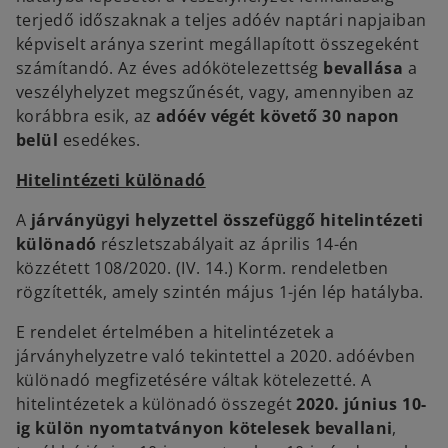
terjedő időszaknak a teljes adóév naptári napjaiban
képviselt aránya szerint megállapított összegeként
számítandó. Az éves adókötelezettség
bevallása
a
veszélyhelyzet megszűnését, vagy, amennyiben az
korábbra esik, az
adóév végét követő 30 napon
belül
esedékes.
Hitelintézeti különadó
A
járványügyi helyzettel összefüggő hitelintézeti
különadó
részletszabályait az április 14-én
közzétett 108/2020. (IV. 14.) Korm. rendeletben
rögzítették, amely szintén május 1-jén lép hatályba.
E rendelet értelmében a hitelintézetek a
járványhelyzetre való tekintettel a 2020. adóévben
különadó megfizetésére váltak kötelezetté. A
hitelintézetek a különadó összegét
2020. június 10-
ig külön nyomtatványon kötelesek bevallani
,