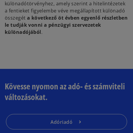
különadótörvényhez, amely szerint a hitelintézetek
a fentieket figyelembe véve megállapított különadó
összegét
a következő öt évben egyenlő részletben
le tudják vonni a pénzügyi szervezetek
különadójából
.
Kövesse nyomon az adó- és számviteli
változásokat.
Adóriadó