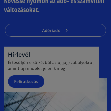
Kövesse nyomon az adó- és számviteli
változásokat.
Adóriadó
o
p
e
Hírlevél
n
Értesüljön első kézből az új jogszabályokról,
s
amint új rendelet jelenik meg!
i
n
a
Feliratkozás
n
e
w
t