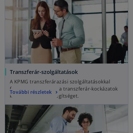
Transzferár-szolgáltatások
A KPMG transzferárazási szolgáltatásokkal
foglalkozó csoportja a transzferár-kockázatok
További részletek
kezelésében nyújt segítséget.