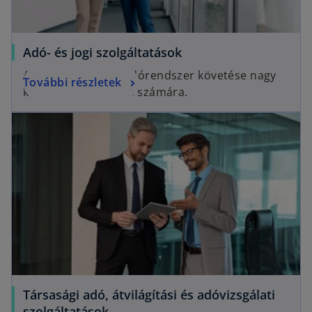
Adó- és jogi szolgáltatások
A gyakran változó adórendszer követése nagy
További részletek
kihívás a társaságok számára.
Társasági adó, átvilágítási és adóvizsgálati
szolgáltatások