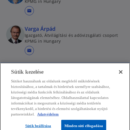
KPMG in Hungary
mail
Varga Árpád
Igazgató, Átvilágítási és adóvizsgálati csoport
KPMG in Hungary
mail
Sütik kezelése
Kapcsolat
Sütiket használunk az oldalunk megfelelő működésének
biztosításához, a tartalmak és hirdetések személyre szabásához,
közösségi média funkciók felkínálásához és az oldalunk
látogatottságának elemzéséhez. Oldalhasználattal kapcsolatos
Média
információkat is megosztunk a közösségi média területén
tevékenykedő, a hirdetési és elemzési szolgáltatásokat nyújtó
partnereinkkel.
Adatvédelem
Rólunk
Sütik beállítása
Minden süti elfogadása