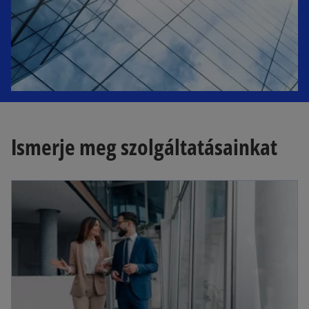
a
b
Ismerje meg szolgáltatásainkat