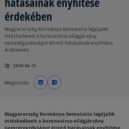
hatásainak enyhítése
érdekében
Magyarország Kormánya bemutatta legújabb
intézkedéseit a koronavírus-világjárvány
nemzetgazdaságot érintő hatásainak enyhítése
érdekében
2020-04-15
event
o
o
p
p
Megosztás
e
e
n
n
s
s
i
i
n
n
a
a
n
n
e
e
w
w
Magyarország Kormánya bemutatta legújabb
t
t
a
a
intézkedéseit a koronavírus-világjárvány
b
b
nemzetgazdaságot érintő hatásainak enyhítése