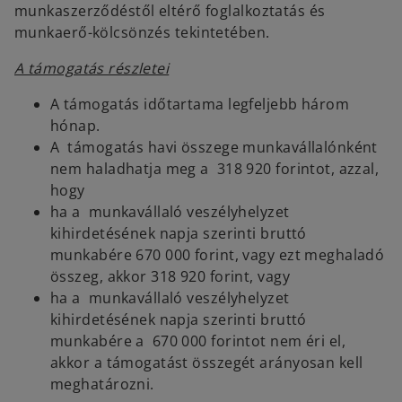
munkaszerződéstől eltérő foglalkoztatás és
munkaerő-kölcsönzés tekintetében.
A támogatás részletei
A támogatás időtartama legfeljebb három
hónap.
A támogatás havi összege munkavállalónként
nem haladhatja meg a 318 920 forintot, azzal,
hogy
ha a munkavállaló veszélyhelyzet
kihirdetésének napja szerinti bruttó
munkabére 670 000 forint, vagy ezt meghaladó
összeg, akkor 318 920 forint, vagy
ha a munkavállaló veszélyhelyzet
kihirdetésének napja szerinti bruttó
munkabére a 670 000 forintot nem éri el,
akkor a támogatást összegét arányosan kell
meghatározni.