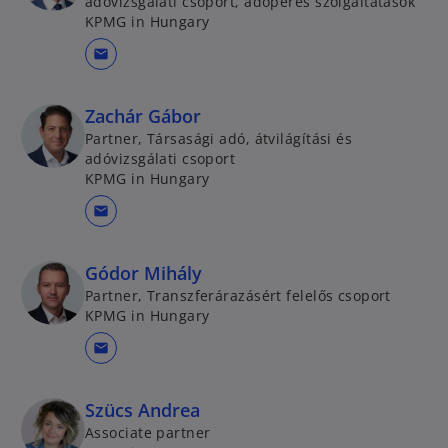
adóvizsgálati csoport, adóperes szolgáltatások
KPMG in Hungary
mail
Zachár Gábor
Partner, Társasági adó, átvilágítási és
adóvizsgálati csoport
KPMG in Hungary
mail
Gódor Mihály
Partner, Transzferárazásért felelős csoport
KPMG in Hungary
mail
Szücs Andrea
Associate partner