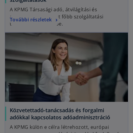
A KPMG Társasági adó, átvilágítási és
adóvizsgálati csoport főbb szolgáltatási
További részletek
területeit mutatjuk be.
Közvetettadó-tanácsadás és forgalmi
adókkal kapcsolatos adóadminisztráció
A KPMG külön e célra létrehozott, európai