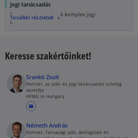
Jogi tanácsadás
Egyszerű megoldások komplex jogi
További részletek
kérdésekben.
Keresse szakértőinket!
Srankó Zsolt
Partner, az adó- és jogi tanácsadási üzletág
vezetője
KPMG in Hungary
mail
Németh András
Partner, Társasági adó, átvilágítási és