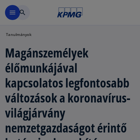
Ugrás a fő tartalomra
menu
search
Tanulmányok
Magánszemélyek
élőmunkájával
kapcsolatos legfontosabb
változások a koronavírus-
világjárvány
nemzetgazdaságot érintő