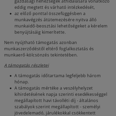
gazdasági nehézségek áthidalására vonatkozó
eddig megtett és várható intézkedését,
az előző ponttal összefüggésben a
munkavégzés átütemezésére nyitva álló
munkaidő-beosztási lehetőségeket a kérelem
benyújtásáig kimerítette.
Nem nyújtható támogatás azonban
munkaszerződéstől eltérő foglalkoztatás és
munkaerő-kölcsönzés tekintetében.
A támogatás részletei
A támogatás időtartama legfeljebb három
hónap.
A támogatás mértéke a veszélyhelyzet
kihirdetésének napja szerinti esedékességgel
megállapított havi távolléti díj - általános
szabályok szerint megállapított - személyi
jövedelemadó, járulékokkal csökkentett