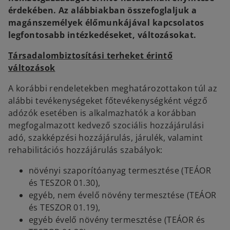
érdekében. Az alábbiakban összefoglaljuk a
magánszemélyek élőmunkájával kapcsolatos
legfontosabb intézkedéseket, változásokat.
Társadalombiztosítási terheket érintő
változások
A korábbi rendeletekben meghatározottakon túl az
alábbi tevékenységeket főtevékenységként végző
adózók esetében is alkalmazhatók a korábban
megfogalmazott kedvező szociális hozzájárulási
adó, szakképzési hozzájárulás, járulék, valamint
rehabilitációs hozzájárulás szabályok:
növényi szaporítóanyag termesztése (TEÁOR
és TESZOR 01.30),
egyéb, nem évelő növény termesztése (TEÁOR
és TESZOR 01.19),
egyéb évelő növény termesztése (TEÁOR és