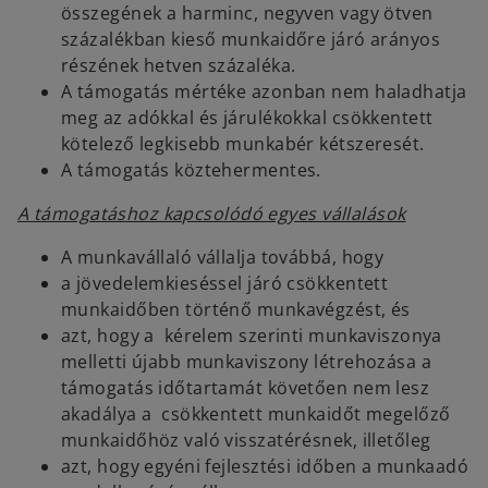
összegének a harminc, negyven vagy ötven
százalékban kieső munkaidőre járó arányos
részének hetven százaléka.
A támogatás mértéke azonban nem haladhatja
meg az adókkal és járulékokkal csökkentett
kötelező legkisebb munkabér kétszeresét.
A támogatás köztehermentes.
A támogatáshoz kapcsolódó egyes vállalások
A munkavállaló vállalja továbbá, hogy
a jövedelemkieséssel járó csökkentett
munkaidőben történő munkavégzést, és
azt, hogy a kérelem szerinti munkaviszonya
melletti újabb munkaviszony létrehozása a
támogatás időtartamát követően nem lesz
akadálya a csökkentett munkaidőt megelőző
munkaidőhöz való visszatérésnek, illetőleg
azt, hogy egyéni fejlesztési időben a munkaadó