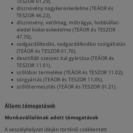
TESZOR 01.29),
dísznövény nagykereskedelme (TEÁOR és
TESZOR 46.22),
dísznövény, vetőmag, műtrágya, hobbiállat-
eledel kiskereskedelme (TEÁOR és TESZOR
47.76),
vadgazdálkodás, vadgazdálkodási szolgáltatás
(TEÁOR és TESZOR 01.70),
desztillált szeszes ital gyártása (TEÁOR és
TESZOR 11.01),
szőlőbor termelése (TEÁOR és TESZOR 11.02),
sörgyártás (TEÁOR és TESZOR 11.05),
szőlőtermesztés (TEÁOR és TESZOR 01.21).
Állami támogatások
Munkavállalónak adott támogatások
A veszélyhelyzet idején történő csökkentett