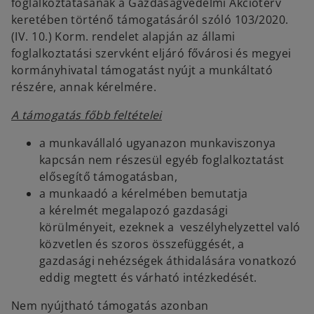
foglalkoztatásának a Gazdaságvédelmi Akcióterv
keretében történő támogatásáról szóló 103/2020.
(IV. 10.) Korm. rendelet alapján az állami
foglalkoztatási szervként eljáró fővárosi és megyei
kormányhivatal támogatást nyújt a munkáltató
részére, annak kérelmére.
A támogatás főbb feltételei
a munkavállaló ugyanazon munkaviszonya
kapcsán nem részesül egyéb foglalkoztatást
elősegítő támogatásban,
a munkaadó a kérelmében bemutatja
a kérelmét megalapozó gazdasági
körülményeit, ezeknek a veszélyhelyzettel való
közvetlen és szoros összefüggését, a
gazdasági nehézségek áthidalására vonatkozó
eddig megtett és várható intézkedését.
Nem nyújtható támogatás azonban