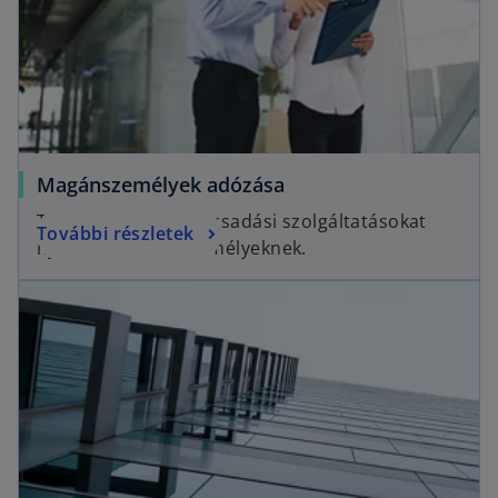
Magánszemélyek adózása
Teljes körű adótanácsadási szolgáltatásokat
További részletek
nyújtunk magánszemélyeknek.