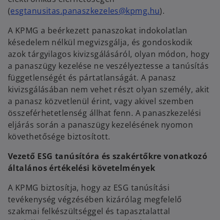
o
(
esgtanusitas.panaszkezeles@kpmg.hu
).
p
A KPMG a beérkezett panaszokat indokolatlan
e
késedelem nélkül megvizsgálja, és gondoskodik
n
azok tárgyilagos kivizsgálásáról, olyan módon, hogy
s
a panaszügy kezelése ne veszélyeztesse a tanúsítás
i
függetlenségét és pártatlanságát. A panasz
n
kivizsgálásában nem vehet részt olyan személy, akit
a
a panasz közvetlenül érint, vagy akivel szemben
n
összeférhetetlenség állhat fenn. A panaszkezelési
e
eljárás során a panaszügy kezelésének nyomon
w
követhetősége biztosított.
t
a
Vezető ESG tanúsítóra és szakértőkre vonatkozó
b
általános értékelési követelmények
A KPMG biztosítja, hogy az ESG tanúsítási
tevékenység végzésében kizárólag megfelelő
szakmai felkészültséggel és tapasztalattal