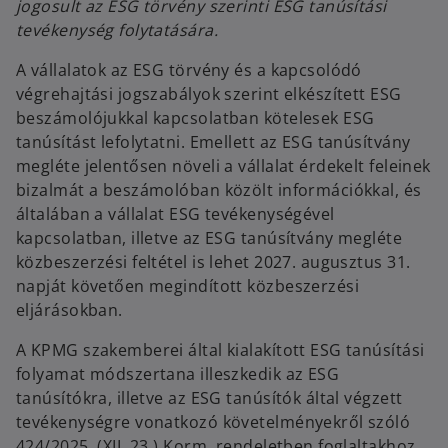
jogosult az ESG törvény szerinti ESG tanúsítási
tevékenység folytatására.
A vállalatok az ESG törvény és a kapcsolódó
végrehajtási jogszabályok szerint elkészített ESG
beszámolójukkal kapcsolatban kötelesek ESG
tanúsítást lefolytatni. Emellett az ESG tanúsítvány
megléte jelentősen növeli a vállalat érdekelt feleinek
bizalmát a beszámolóban közölt információkkal, és
általában a vállalat ESG tevékenységével
kapcsolatban, illetve az ESG tanúsítvány megléte
közbeszerzési feltétel is lehet 2027. augusztus 31.
napját követően megindított közbeszerzési
eljárásokban.
A KPMG szakemberei által kialakított ESG tanúsítási
folyamat módszertana illeszkedik az ESG
tanúsítókra, illetve az ESG tanúsítók által végzett
tevékenységre vonatkozó követelményekről szóló
424/2025. (XII. 23.) Korm. rendeletben foglaltakhoz.