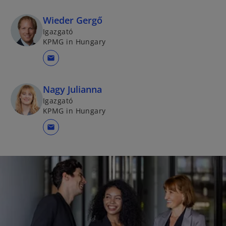
Wieder Gergő
Igazgató
KPMG in Hungary
mail
Nagy Julianna
Igazgató
KPMG in Hungary
mail