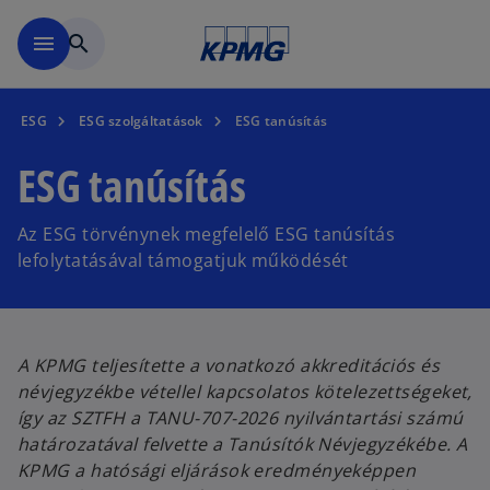
Ugrás a fő tartalomra
menu
search
ESG
ESG szolgáltatások
ESG tanúsítás
ESG tanúsítás
Az ESG törvénynek megfelelő ESG tanúsítás
lefolytatásával támogatjuk működését
A KPMG teljesítette a vonatkozó akkreditációs és
névjegyzékbe vétellel kapcsolatos kötelezettségeket,
így az SZTFH a TANU-707-2026 nyilvántartási számú
határozatával felvette a Tanúsítók Névjegyzékébe. A
KPMG a hatósági eljárások eredményeképpen