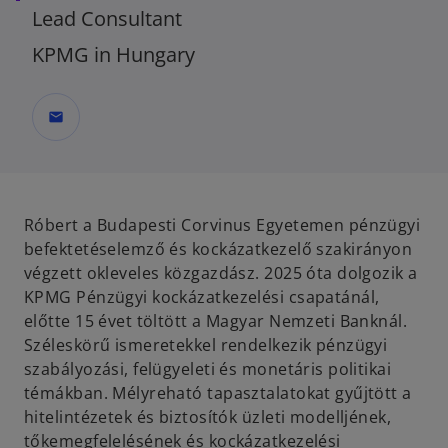
Lead Consultant
KPMG in Hungary
mail
Róbert a Budapesti Corvinus Egyetemen pénzügyi
befektetéselemző és kockázatkezelő szakirányon
végzett okleveles közgazdász. 2025 óta dolgozik a
KPMG Pénzügyi kockázatkezelési csapatánál,
előtte 15 évet töltött a Magyar Nemzeti Banknál.
Széleskörű ismeretekkel rendelkezik pénzügyi
szabályozási, felügyeleti és monetáris politikai
témákban. Mélyreható tapasztalatokat gyűjtött a
hitelintézetek és biztosítók üzleti modelljének,
tőkemegfelelésének és kockázatkezelési