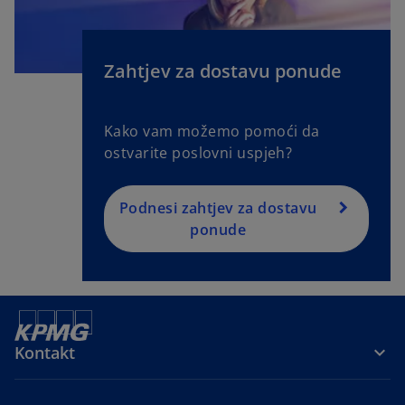
n
a
n
e
Zahtjev za dostavu ponude
w
t
Kako vam možemo pomoći da
a
ostvarite poslovni uspjeh?
b
Podnesi zahtjev za dostavu
ponude
Kontakt