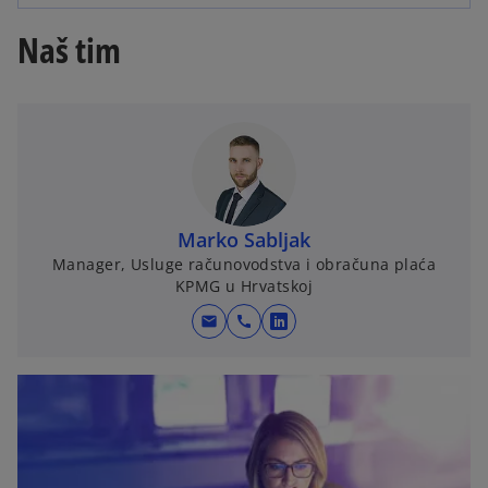
Naš tim
Marko Sabljak
Manager, Usluge računovodstva i obračuna plaća
KPMG u Hrvatskoj
mail
call
o
p
e
n
s
i