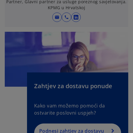
Partner, Glavni partner za usluge poreznog savjetovanja.
KPMG u Hrvatskoj
mail
call
o
p
e
n
s
i
n
a
n
e
Zahtjev za dostavu ponude
w
t
Kako vam možemo pomoći da
a
ostvarite poslovni uspjeh?
b
Podnesi zahtjev za dostavu