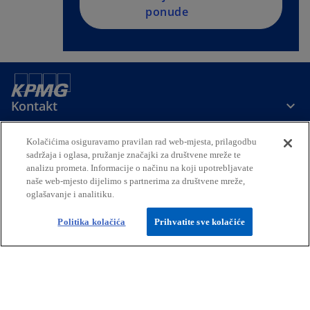
ponude
Kontakt
Kolačićima osiguravamo pravilan rad web-mjesta, prilagodbu
Tvrtka
sadržaja i oglasa, pružanje značajki za društvene mreže te
analizu prometa. Informacije o načinu na koji upotrebljavate
naše web-mjesto dijelimo s partnerima za društvene mreže,
Mediji
oglašavanje i analitiku.
Politika kolačića
Prihvatite sve kolačiće
o
o
o
p
p
p
Pravni uvjeti
Izjava o privatnosti
e
e
Pristupačnost
e
Pomoć
Organizacijska struktura
n
n
n
s
s
s
©2026 KPMG Croatia d.o.o., hrvatsko društvo s ograničenom
i
i
i