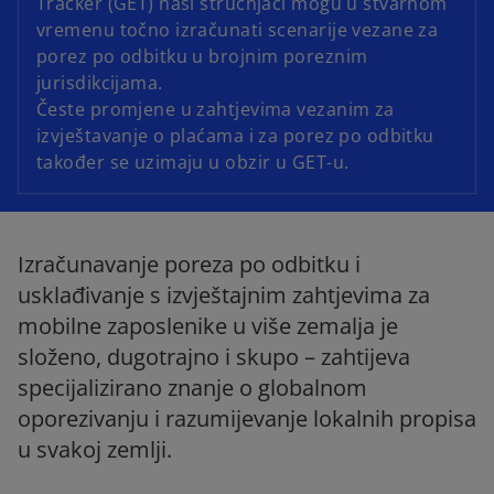
Tracker (GET) naši stručnjaci mogu u stvarnom
vremenu točno izračunati scenarije vezane za
porez po odbitku u brojnim poreznim
jurisdikcijama.
Česte promjene u zahtjevima vezanim za
izvještavanje o plaćama i za porez po odbitku
također se uzimaju u obzir u GET-u.
Izračunavanje poreza po odbitku i
usklađivanje s izvještajnim zahtjevima za
mobilne zaposlenike u više zemalja je
složeno, dugotrajno i skupo – zahtijeva
specijalizirano znanje o globalnom
oporezivanju i razumijevanje lokalnih propisa
u svakoj zemlji.