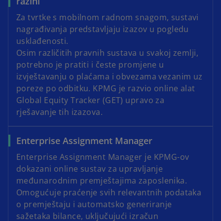
razini
Za tvrtke s mobilnom radnom snagom, sustavi
d
nagrađivanja predstavljaju izazov u pogledu
usklađenosti.
Osim različitih pravnih sustava u svakoj zemlji,
potrebno je pratiti i česte promjene u
e
izvještavanju o plaćama i obvezama vezanim uz
poreze po odbitku. KPMG je razvio online alat
Global Equity Tracker (GET) upravo za
rješavanje tih izazova.
o
Enterprise Assignment Manager
Enterprise Assignment Manager je KPMG-ov
dokazani online sustav za upravljanje
međunarodnim premještajima zaposlenika.
Omogućuje praćenje svih relevantnih podataka
o premještaju i automatsko generiranje
sažetaka bilance, uključujući izračun