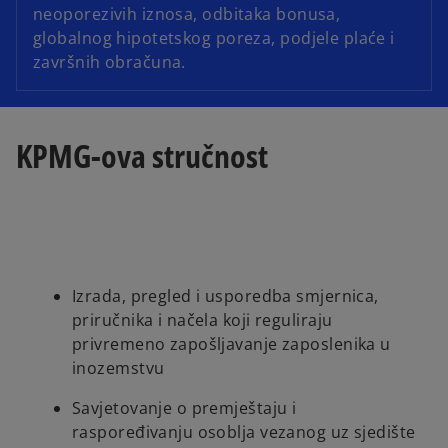
neoporezivih iznosa, odbitaka bonusa,
globalnog hipotetskog poreza, podjele plaće i
završnih obračuna.
KPMG-ova stručnost
Izrada, pregled i usporedba smjernica,
priručnika i načela koji reguliraju
privremeno zapošljavanje zaposlenika u
inozemstvu
Savjetovanje o premještaju i
raspoređivanju osoblja vezanog uz sjedište