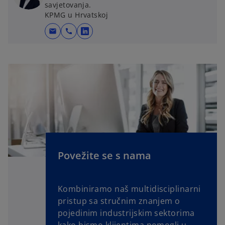
savjetovanja.
KPMG u Hrvatskoj
mail
call
o
p
e
n
s
i
n
a
n
e
Povežite se s nama
w
t
a
Kombiniramo naš multidisciplinarni
b
pristup sa stručnim znanjem o
pojedinim industrijskim sektorima