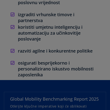
y
poslovnu vrijednost
izgraditi vrhunske timove i
partnerstva
V
koristiti umjetnu inteligenciju i
automatizaciju za učinkovitije
poslovanje
i
razviti agilne i konkurentne politike
osigurati besprijekorno i
personalizirano iskustvo mobilnosti
d
zaposlenika
o
p
e
e
Global Mobility Benchmarking Report 2025
n
Otkrijte ključne imperative koji će oblikovati
s