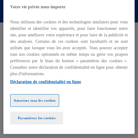
sécurisant l’arrêt des prestations.
Votre vie privée nous importe
Nous utilisons des cookies et des technologies similaires pour vous
identifier et identifier vos appareils, pour faire fonctionner notre
Enjeux de la mission
site, pour améliorer votre expérience et pour faire de la publicité et
des analyses. Certains de ces cookies sont facultatifs et ne sont
utilisés que lorsque vous les avez acceptés. Vous pouvez accepter
Améliorer le taux de recouvrement
tous nos cookies optionnels en même temps ou gérer vos propres
préférences par le biais du bouton « paramètres des cookies ».
des cotisations
avec un objectif de gain de 5
Consultez notre déclaration de confidentialité en ligne pour obtenir
millions d’euros (0,5% de cotisations) d’ici fin
plus d'informations.
2023​
.
Déclaration de confidentialité en ligne
Objectifs de la mission
Autoriser tous les cookies
Sécuriser
l’arrêt des prestations en cas de
Paramétrer les cookies
non-paiement de cotisations
ou fermeture
de l’entreprise​.