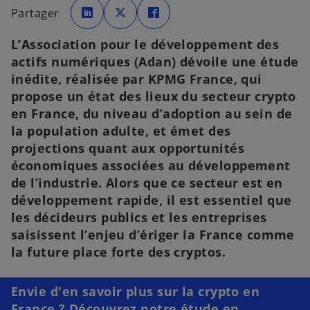
’
’
’
Partager
o
o
o
u
u
u
v
v
v
r
r
r
L’Association pour le développement des
e
e
e
d
d
d
actifs numériques (Adan) dévoile une étude
a
a
a
n
n
n
inédite, réalisée par KPMG France, qui
s
s
s
u
u
u
propose un état des lieux du secteur crypto
n
n
n
n
n
n
en France, du niveau d’adoption au sein de
o
o
o
u
u
u
la population adulte, et émet des
v
v
v
e
e
e
projections quant aux opportunités
l
l
l
o
o
o
économiques associées au développement
n
n
n
g
g
g
de l’industrie. Alors que ce secteur est en
l
l
l
e
e
e
développement rapide, il est essentiel que
t
t
t
les décideurs publics et les entreprises
saisissent l’enjeu d’ériger la France comme
la future place forte des cryptos.
s
’
o
Envie d'en savoir plus sur la crypto en
u
France ? Découvrez notre étude en