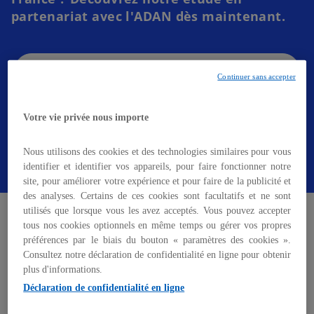
v
partenariat avec l'ADAN dès maintenant.
r
e
d
En savoir plus sur l'étude
a
Continuer sans accepter
n
s
Votre vie privée nous importe
u
n
Recevoir l'étude
Nous utilisons des cookies et des technologies similaires pour vous
n
identifier et identifier vos appareils, pour faire fonctionner notre
o
site, pour améliorer votre expérience et pour faire de la publicité et
u
des analyses. Certains de ces cookies sont facultatifs et ne sont
L’Adan dévoile les résultats de sa grande étude –
La
v
utilisés que lorsque vous les avez acceptés. Vous pouvez accepter
crypto en France, structuration et adoption par le
e
tous nos cookies optionnels en même temps ou gérer vos propres
grand public
, confiée au cabinet KPMG France – lors
préférences par le biais du bouton « paramètres des cookies ».
l
Consultez notre déclaration de confidentialité en ligne pour obtenir
d’une conférence accueillie par Cédric O, Secrétaire
o
plus d'informations.
d'État chargé de la Transition numérique et des
n
Déclaration de confidentialité en ligne
Communications électroniques, au ministère de
g
l’Économie, des Finances et de la Relance. Visant à
l