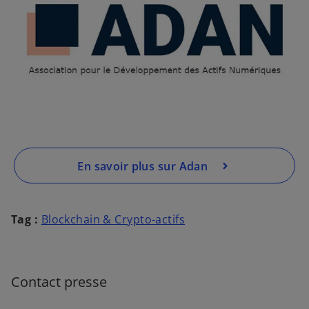
u
v
r
e
d
a
n
s
u
n
En savoir plus sur Adan
n
o
u
Tag :
Blockchain & Crypto-actifs
v
e
l
o
Contact presse
n
g