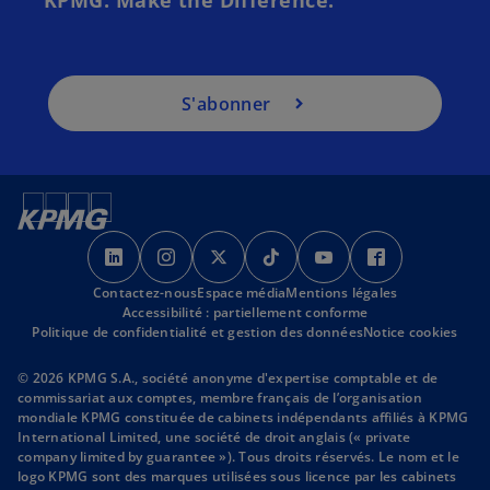
n
s
u
n
S'abonner
n
o
u
v
e
s
s
s
s
s
s
l
’
’
’
’
’
’
o
Contactez-nous
o
o
Espace média
o
Mentions légales
o
o
o
n
Accessibilité : partiellement conforme
u
u
u
u
u
u
g
Politique de confidentialité et gestion des données
Notice cookies
v
v
v
v
v
v
l
r
r
r
r
r
r
e
© 2026 KPMG S.A., société anonyme d'expertise comptable et de
commissariat aux comptes, membre français de l’organisation
e
e
e
e
e
e
t
mondiale KPMG constituée de cabinets indépendants affiliés à KPMG
d
d
d
d
d
d
International Limited, une société de droit anglais (« private
a
a
a
a
a
a
company limited by guarantee »). Tous droits réservés. Le nom et le
logo KPMG sont des marques utilisées sous licence par les cabinets
n
n
n
n
n
n