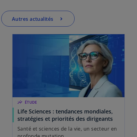
e
d
Autres actualités
a
n
s
u
n
n
o
u
v
e
l
o
insights
ÉTUDE
n
Life Sciences : tendances mondiales,
g
stratégies et priorités des dirigeants
l
Santé et sciences de la vie, un secteur en
e
profonde mutation.