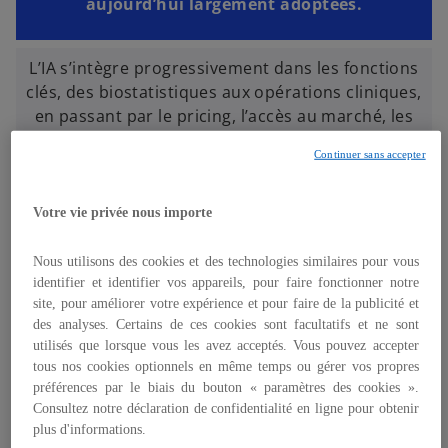
aujourd’hui largement adoptées.
L’IA s’intègre progressivement dans les fonctions
clés, des biostatistiques aux opérations cliniques,
en passant par le pricing, l’accès au marché, les
affaires médicales, les fonctions support, les
Continuer sans accepter
affaires réglementaires ou encore les stratégies
de M&A et de licensing.
Votre vie privée nous importe
Pourtant, malgré cette progression, les
Nous utilisons des cookies et des technologies similaires pour vous
entreprises Life Sciences font face à un défi
identifier et identifier vos appareils, pour faire fonctionner notre
site, pour améliorer votre expérience et pour faire de la publicité et
majeur : passer d’une adoption technologique
des analyses. Certains de ces cookies sont facultatifs et ne sont
maîtrisée à un déploiement à grande échelle,
utilisés que lorsque vous les avez acceptés. Vous pouvez accepter
capable de générer une valeur durable,
tous nos cookies optionnels en même temps ou gérer vos propres
mesurable et transformationnelle.
préférences par le biais du bouton « paramètres des cookies ».
Consultez notre déclaration de confidentialité en ligne pour obtenir
plus d'informations.
Notre étude souligne que
la réussite de cette