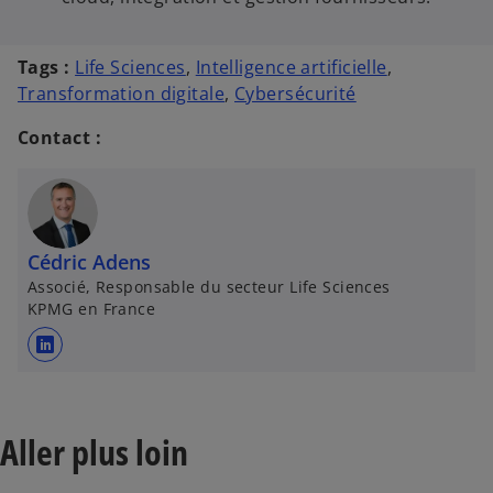
Tags :
Life Sciences
,
Intelligence artificielle
,
Transformation digitale
,
Cybersécurité
Contact :
Cédric Adens
Associé, Responsable du secteur Life Sciences
KPMG en France
s
’
o
u
Aller plus loin
v
r