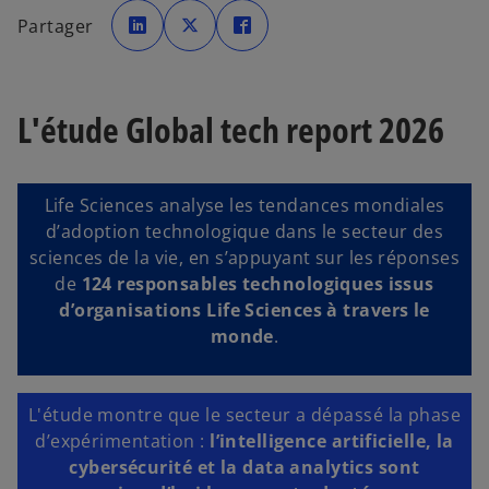
s
s
s
’
’
’
Partager
o
o
o
u
u
u
v
v
v
r
r
r
e
e
e
d
d
d
a
a
a
L'étude Global tech report 2026
n
n
n
s
s
s
u
u
u
n
n
n
n
n
n
o
o
o
u
u
u
Life Sciences analyse les tendances mondiales
v
v
v
e
e
e
d’adoption technologique dans le secteur des
l
l
l
o
o
o
sciences de la vie, en s’appuyant sur les réponses
n
n
n
g
g
g
de
124 responsables technologiques issus
l
l
l
e
e
e
d’organisations Life Sciences à travers le
t
t
t
monde
.
L'étude montre que le secteur a dépassé la phase
d’expérimentation :
l’intelligence artificielle, la
cybersécurité et la data analytics sont