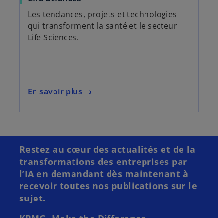
Les tendances, projets et technologies
qui transforment la santé et le secteur
Life Sciences.
En savoir plus
s
’
o
Restez au cœur des actualités et de la
u
transformations des entreprises par
v
l’IA en demandant dès maintenant à
r
recevoir toutes nos publications sur le
e
sujet.
d
a
KPMG. Make the Difference.