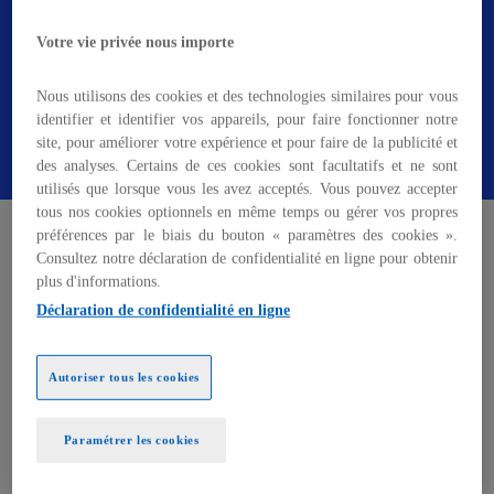
n
Recevoir l'étude
n
Votre vie privée nous importe
o
u
Nous utilisons des cookies et des technologies similaires pour vous
v
identifier et identifier vos appareils, pour faire fonctionner notre
Lire le communiqué de presse
e
site, pour améliorer votre expérience et pour faire de la publicité et
l
des analyses. Certains de ces cookies sont facultatifs et ne sont
o
utilisés que lorsque vous les avez acceptés. Vous pouvez accepter
tous nos cookies optionnels en même temps ou gérer vos propres
n
WEBINAR – Le 25 mai à 8h30
préférences par le biais du bouton « paramètres des cookies ».
g
Consultez notre déclaration de confidentialité en ligne pour obtenir
l
plus d'informations.
Quel futur pour la distribution
e
Déclaration de confidentialité en ligne
t
bancaire ?
Le secteur bancaire est sous pression et la
Autoriser tous les cookies
plupart des modèles de distribution ont atteint
leurs limites
: délais à rallonge, outils dépassés,
Paramétrer les cookies
coex en hausse et satisfaction client qui stagne…
Malgré des investissements importants,
les