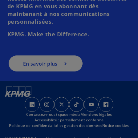
de KPMG en vous abonnant dès
maintenant à nos communications
personnalisées.
KPMG. Make the Difference.
En savoir plus
s
s
s
s
s
s
’
’
’
’
’
’
Contactez-nous
o
o
Espace média
o
Mentions légales
o
o
o
Accessibilité : partiellement conforme
u
u
u
u
u
u
Politique de confidentialité et gestion des données
Notice cookies
v
v
v
v
v
v
r
r
r
r
r
r