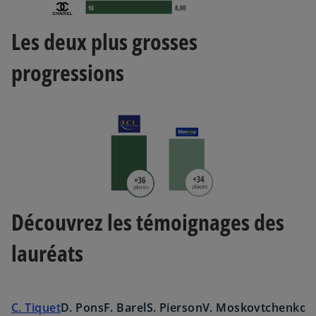
Les deux plus grosses
progressions
Découvrez les témoignages des
lauréats
C. Tiquet
D. Pons
F. Barel
S. Pierson
V. Moskovtchenko