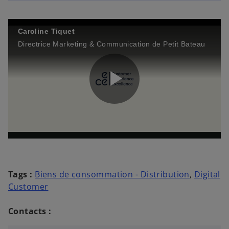
Caroline Tiquet
Directrice Marketing & Communication de Petit Bateau
P
l
Tags :
Biens de consommation - Distribution
,
Digital
Customer
a
Contacts :