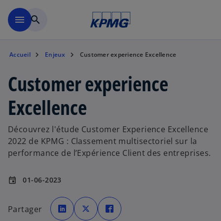
Aller à la navigation
menu
search
Accueil
Enjeux
Customer experience Excellence
Customer experience
Excellence
Découvrez l'étude Customer Experience Excellence
2022 de KPMG : Classement multisectoriel sur la
performance de l’Expérience Client des entreprises.
01-06-2023
event
s
s
s
’
’
’
Partager
o
o
o
u
u
u