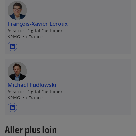
y
François-Xavier Leroux
Associé, Digital Customer
KPMG en France
V
s
’
o
i
u
v
Michaël Pudlowski
r
Associé, Digital Customer
e
KPMG en France
d
d
a
s
n
’
s
o
Aller plus loin
e
u
u