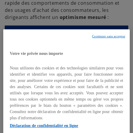
rapide des comportements de consommation et
des usages d’achat des consommateurs, les
dirigeants affichent un
optimisme mesuré
:
78 % se déclarent confiants dans la
Continuer sans accepter
croissance de leur marché
Votre vie privée nous importe
65 % se disent confiants dans la
Nous utilisons des cookies et des technologies similaires pour vous
croissance de l’économie mondiale
identifier et identifier vos appareils, pour faire fonctionner notre
site, pour améliorer votre expérience et pour faire de la publicité et
Face à des consommateurs de plus en plus
des analyses. Certains de ces cookies sont facultatifs et ne sont
polarisés entre recherche de valeur et montée en
utilisés que lorsque vous les avez acceptés. Vous pouvez accepter
tous nos cookies optionnels en même temps ou gérer vos propres
gamme, les entreprises accélèrent leur
préférences par le biais du bouton « paramètres des cookies ».
transformation.
L’expérience client devient le
Consultez notre déclaration de confidentialité en ligne pour obtenir
point central de la stratégie, sur l’ensemble du
plus d'informations.
parcours, du physique au digital.
Et pour
Déclaration de confidentialité en ligne
renforcer leur résilience opérationnelle, les