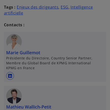
Tags :
Enjeux des dirigeants
,
ESG
,
Intelligence
artificielle
Contacts :
Marie Guillemot
Présidente du Directoire, Country Senior Partner,
Membre du Global Board de KPMG International
KPMG en France
s
’
o
u
v
Mathieu Wallich-Petit
r