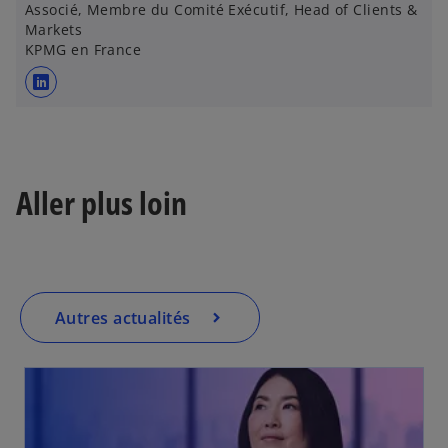
Associé, Membre du Comité Exécutif, Head of Clients &
e
Markets
d
KPMG en France
a
n
s
s
’
u
o
n
u
n
v
Aller plus loin
o
r
u
e
v
d
e
a
l
n
Autres actualités
o
s
n
u
g
n
l
n
e
o
t