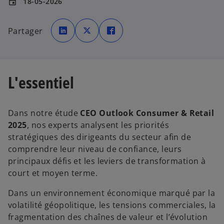
18-05-2026
event
s
s
s
’
’
’
Partager
o
o
o
u
u
u
v
v
v
r
r
r
e
e
e
d
d
d
a
a
a
n
n
n
L'essentiel
s
s
s
u
u
u
n
n
n
n
n
n
o
o
o
u
u
u
Dans notre étude
CEO Outlook Consumer & Retail
v
v
v
e
e
e
2025
, nos experts analysent les priorités
l
l
l
o
o
o
stratégiques des dirigeants du secteur afin de
n
n
n
g
g
g
comprendre leur niveau de confiance, leurs
l
l
l
e
e
e
principaux défis et les leviers de transformation à
t
t
t
court et moyen terme.
Dans un environnement économique marqué par la
volatilité géopolitique, les tensions commerciales, la
fragmentation des chaînes de valeur et l’évolution