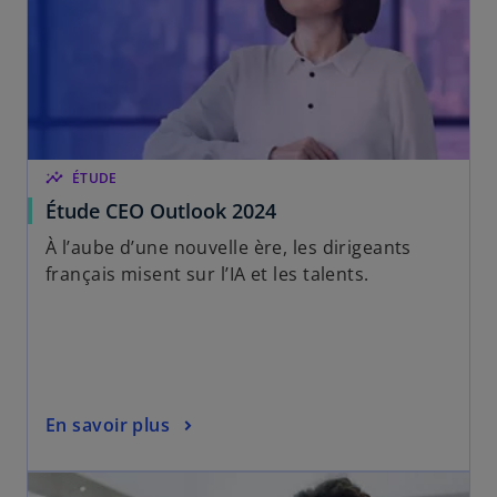
u
v
e
l
o
n
g
insights
ÉTUDE
l
Étude CEO Outlook 2024
e
t
À l’aube d’une nouvelle ère, les dirigeants
français misent sur l’IA et les talents.
En savoir plus