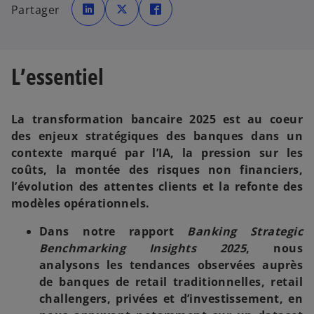
’
’
’
Partager
o
o
o
u
u
u
v
v
v
r
r
r
e
e
e
d
d
d
a
a
a
L’essentiel
n
n
n
s
s
s
u
u
u
n
n
n
n
n
n
o
o
o
La transformation bancaire 2025 est au coeur
u
u
u
v
v
v
des enjeux stratégiques des banques dans un
e
e
e
l
l
l
contexte marqué par l’IA, la pression sur les
o
o
o
n
n
n
coûts, la montée des risques non financiers,
g
g
g
l
l
l
l’évolution des attentes clients et la refonte des
e
e
e
t
t
t
modèles opérationnels.
Dans notre rapport
Banking Strategic
Benchmarking Insights 2025
, nous
analysons les tendances observées auprès
de banques de retail traditionnelles, retail
challengers, privées et d’investissement, en