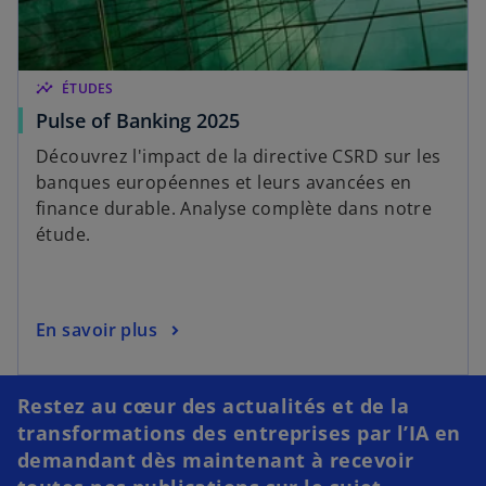
insights
ÉTUDES
Pulse of Banking 2025
Découvrez l'impact de la directive CSRD sur les
banques européennes et leurs avancées en
finance durable. Analyse complète dans notre
étude.
s
En savoir plus
’
o
u
Restez au cœur des actualités et de la
v
transformations des entreprises par l’IA en
r
demandant dès maintenant à recevoir
e