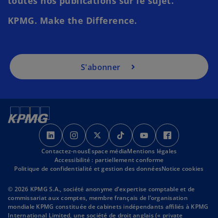
toutes nos publications sur le sujet.
d
a
KPMG. Make the Difference.
n
s
u
n
S'abonner
n
o
u
v
e
s
s
s
s
s
s
l
’
’
’
’
’
’
o
Contactez-nous
o
o
Espace média
o
Mentions légales
o
o
o
n
Accessibilité : partiellement conforme
u
u
u
u
u
u
g
Politique de confidentialité et gestion des données
Notice cookies
v
v
v
v
v
v
l
r
r
r
r
r
r
e
© 2026 KPMG S.A., société anonyme d'expertise comptable et de
commissariat aux comptes, membre français de l’organisation
e
e
e
e
e
e
t
mondiale KPMG constituée de cabinets indépendants affiliés à KPMG
d
d
d
d
d
d
International Limited, une société de droit anglais (« private