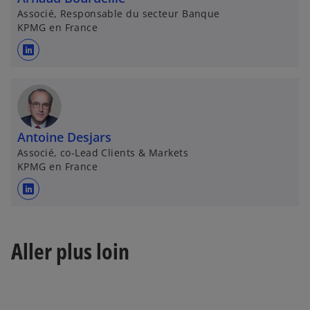
Associé, Responsable du secteur Banque
KPMG en France
s
’
o
u
v
Antoine Desjars
r
Associé, co-Lead Clients & Markets
e
KPMG en France
d
a
s
n
’
s
o
u
Aller plus loin
u
n
v
n
r
o
e
u