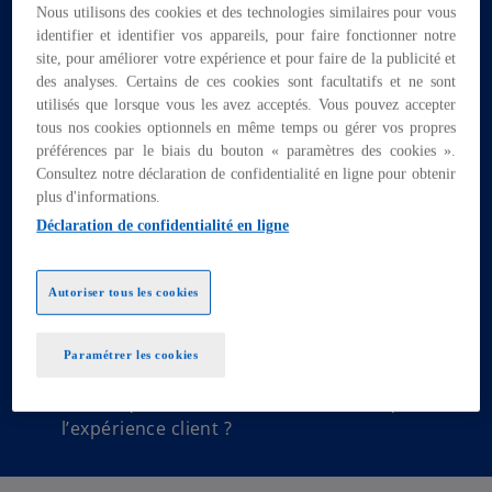
Nous utilisons des cookies et des technologies similaires pour vous
l
digitales :
elle consiste à réorganiser les
identifier et identifier vos appareils, pour faire fonctionner notre
o
fonctions, à renforcer les fondations data, à
site, pour améliorer votre expérience et pour faire de la publicité et
n
industrialiser l’IA, à piloter la valeur et à
des analyses. Certains de ces cookies sont facultatifs et ne sont
g
préserver la confiance dans un environnement
utilisés que lorsque vous les avez acceptés. Vous pouvez accepter
l
incertain.
tous nos cookies optionnels en même temps ou gérer vos propres
e
préférences par le biais du bouton « paramètres des cookies ».
Le rapport montre notamment que 88% des
Consultez notre déclaration de confidentialité en ligne pour obtenir
t
banques ont pris des engagements explicites
plus d'informations.
auprès du marché sur leurs agendas de
Déclaration de confidentialité en ligne
transformation.
Comment passer de l’ambition à l’exécution ?
Autoriser tous les cookies
Où concentrer les investissements pour créer
de la valeur durable ?
Paramétrer les cookies
Comment concilier automatisation, maîtrise
des risques, efficacité des coûts et qualité de
l’expérience client ?