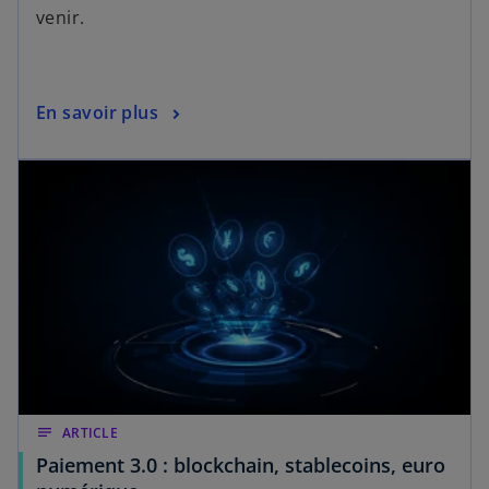
venir.
En savoir plus
notes
ARTICLE
Paiement 3.0 : blockchain, stablecoins, euro