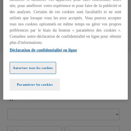
Directeur, MAPP
site, pour améliorer votre expérience et pour faire de la publicité et
des analyses. Certains de ces cookies sont facultatifs et ne sont
KPMG en France
utilisés que lorsque vous les avez acceptés. Vous pouvez accepter
tous nos cookies optionnels en même temps ou gérer vos propres
préférences par le biais du bouton « paramètres des cookies ».
Consultez notre déclaration de confidentialité en ligne pour obtenir
plus d'informations.
s
Déclaration de confidentialité en ligne
’
o
u
Autoriser tous les cookies
v
r
Paramétrer les cookies
e
d
a
n
s
u
n