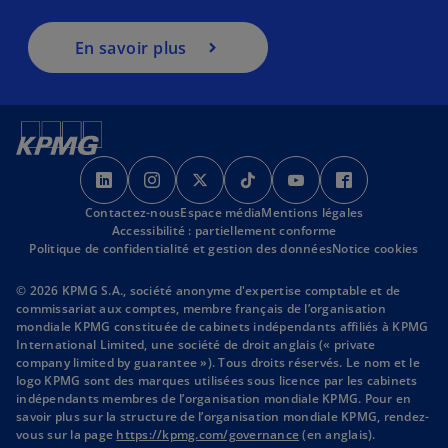
En savoir plus
s
s
s
s
s
s
’
’
’
’
’
’
Contactez-nous
o
o
Espace média
o
Mentions légales
o
o
o
Accessibilité : partiellement conforme
u
u
u
u
u
u
Politique de confidentialité et gestion des données
Notice cookies
v
v
v
v
v
v
r
r
r
r
r
r
© 2026 KPMG S.A., société anonyme d'expertise comptable et de
commissariat aux comptes, membre français de l’organisation
e
e
e
e
e
e
mondiale KPMG constituée de cabinets indépendants affiliés à KPMG
d
d
d
d
d
d
International Limited, une société de droit anglais (« private
a
a
a
a
a
a
company limited by guarantee »). Tous droits réservés. Le nom et le
logo KPMG sont des marques utilisées sous licence par les cabinets
n
n
n
n
n
n
indépendants membres de l’organisation mondiale KPMG. Pour en
s
s
s
s
s
s
savoir plus sur la structure de l’organisation mondiale KPMG, rendez-
u
u
u
u
u
u
s
vous sur la page
https://kpmg.com/governance
(en anglais).