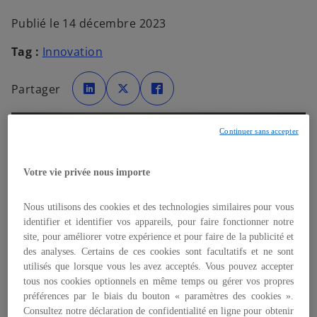
Publié le 14 décembre 2023
Tag :
Innovation
s
s
s
’
’
’
Partager
o
o
o
u
u
u
v
v
v
r
r
r
e
e
e
Continuer sans accepter
d
d
d
a
a
a
s
n
n
n
s
s
s
’
u
u
u
Votre vie privée nous importe
n
n
n
o
n
n
n
o
o
o
u
u
u
u
Nous utilisons des cookies et des technologies similaires pour vous
v
v
v
v
e
e
e
identifier et identifier vos appareils, pour faire fonctionner notre
l
l
l
r
o
o
o
site, pour améliorer votre expérience et pour faire de la publicité et
n
n
n
e
des analyses. Certains de ces cookies sont facultatifs et ne sont
g
g
g
l
l
l
d
utilisés que lorsque vous les avez acceptés. Vous pouvez accepter
e
e
e
t
t
t
tous nos cookies optionnels en même temps ou gérer vos propres
a
préférences par le biais du bouton « paramètres des cookies ».
n
Consultez notre déclaration de confidentialité en ligne pour obtenir