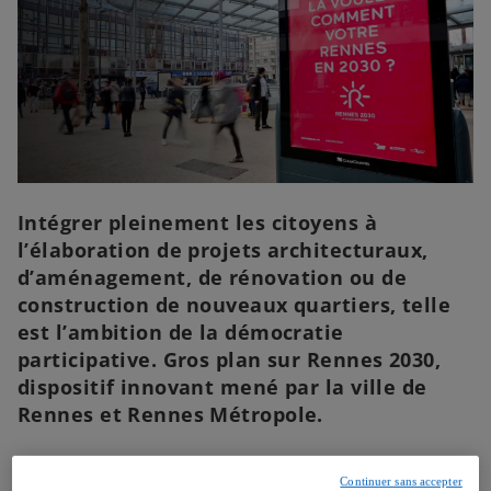
u
u
u
n
n
n
n
n
n
o
o
o
u
u
u
v
v
v
e
e
e
l
l
l
o
o
o
n
n
n
g
g
g
l
l
l
e
e
e
t
t
t
Intégrer pleinement les citoyens à
l’élaboration de projets architecturaux,
d’aménagement, de rénovation ou de
construction de nouveaux quartiers, telle
est l’ambition de la démocratie
participative. Gros plan sur Rennes 2030,
dispositif innovant mené par la ville de
Rennes et Rennes Métropole.
Les initiatives de concertation urbaine sont légions
Continuer sans accepter