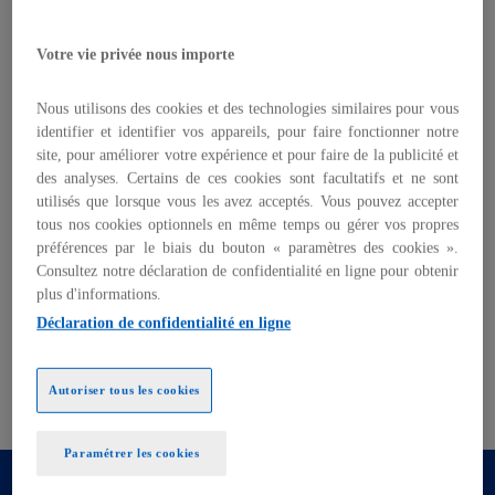
en France. Elles prennent de multiples formes :
enquêtes et réunions publiques, consultations
locales, concertations préalables, conseils de
Votre vie privée nous importe
quartier, budgets participatifs... Chaque commune,
communauté de communes ou agglomération
Nous utilisons des cookies et des technologies similaires pour vous
pratique et met en œuvre, à des degrés variables,
identifier et identifier vos appareils, pour faire fonctionner notre
site, pour améliorer votre expérience et pour faire de la publicité et
diverses formes de consultation citoyenne.
des analyses. Certains de ces cookies sont facultatifs et ne sont
utilisés que lorsque vous les avez acceptés. Vous pouvez accepter
Dans les initiatives les plus remarquables ayant été
tous nos cookies optionnels en même temps ou gérer vos propres
organisées ces dernières années en France, Rennes
préférences par le biais du bouton « paramètres des cookies ».
2030 fait office d’exemple parmi les exemples.
Consultez notre déclaration de confidentialité en ligne pour obtenir
Initiée en 2016, dans le cadre de la révision du Plan
plus d'informations.
Local d'Urbanisme (PLU) de la ville de Rennes et de
Déclaration de confidentialité en ligne
Rennes Métropole, Rennes 2030 a conçu et mis en
œuvre un dispositif de communication et de
concertation à grande échelle.
Autoriser tous les cookies
Paramétrer les cookies
Le PLU porteur d’une vision prospective à