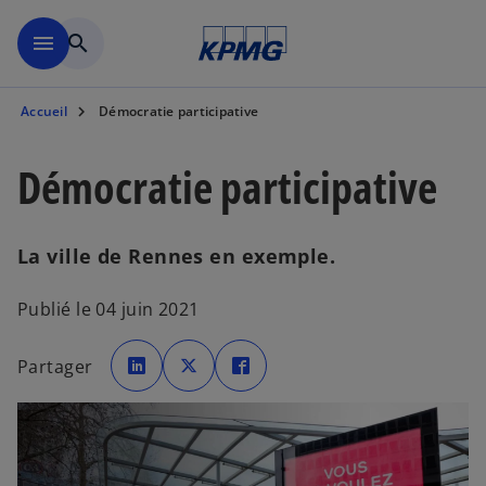
Aller à la navigation
menu
search
Accueil
Démocratie participative
Démocratie participative
La ville de Rennes en exemple.
Publié le 04 juin 2021
s
s
s
’
’
’
Partager
o
o
o
u
u
u
v
v
v
r
r
r
e
e
e
d
d
d
a
a
a
n
n
n
s
s
s