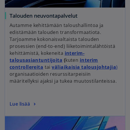
Talouden neuvontapalvelut
Autamme kehittämään taloushallintoa ja
edistämään talouden transformaatiota.
Tarjoamme kokonaisvaltaista talouden
prosessien (end-to-end) liiketoimintalähtöistä
kehittämistä, kokeneita
interim-
talousasiantuntijoita
(
kuten
interim
controllereita
tai
väliaikaisia talousjohtajia
)
organisaatioiden resurssitarpeisiin
määritellyksi ajaksi ja tukea muutostilanteissa.
Lue lisää