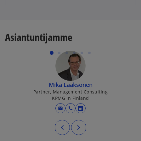
Asiantuntijamme
Mika Laaksonen
Partner, Management Consulting
KPMG in Finland
mail
call
opens in a new tab