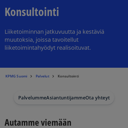
Konsultointi
Liiketoiminnan jatkuvuutta ja kestäviä
muutoksia, joissa tavoitellut
liiketoimintahyödyt realisoituvat.
KPMG Suomi
Palvelut
Konsultointi
Palvelumme
Asiantuntijamme
Ota yhteyttä
Autamme viemään