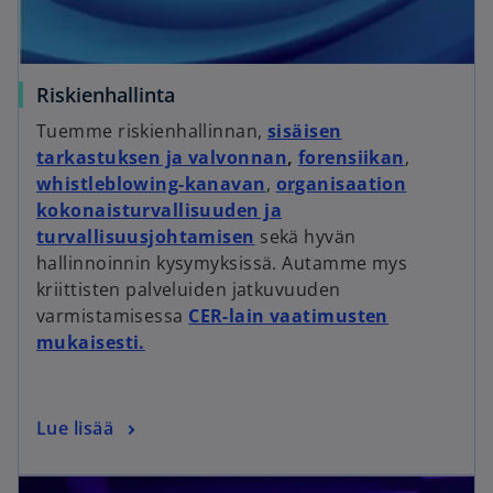
Riskienhallinta
Tuemme riskienhallinnan,
sisäisen
tarkastuksen ja valvonnan
,
forensiikan
,
whistleblowing-kanavan
,
organisaation
kokonaisturvallisuuden ja
turvallisuusjohtamisen
sekä hyvän
hallinnoinnin kysymyksissä. Autamme mys
kriittisten palveluiden jatkuvuuden
varmistamisessa
CER-lain vaatimusten
mukaisesti.
Lue lisää