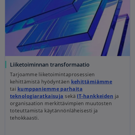
Liiketoiminnan transformaatio
Tarjoamme liiketoimintaprosessien
kehittämistä hyödyntäen
kehittämiämme
tai
kumppaniemme parhaita
teknologiaratkaisuja
sekä
IT-hankkeiden
ja
organisaation merkittävimpien muutosten
toteuttamista käytännönläheisesti ja
tehokkaasti.