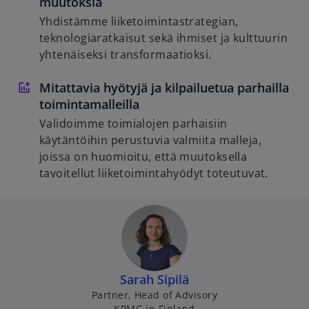
muutoksia
Yhdistämme liiketoimintastrategian,
teknologiaratkaisut sekä ihmiset ja kulttuurin
yhtenäiseksi transformaatioksi.
Mitattavia hyötyjä ja kilpailuetua parhailla
toimintamalleilla
Validoimme toimialojen parhaisiin
käytäntöihin perustuvia valmiita malleja,
joissa on huomioitu, että muutoksella
tavoitellut liiketoimintahyödyt toteutuvat.
Sarah Sipilä
Partner, Head of Advisory
KPMG in Finland