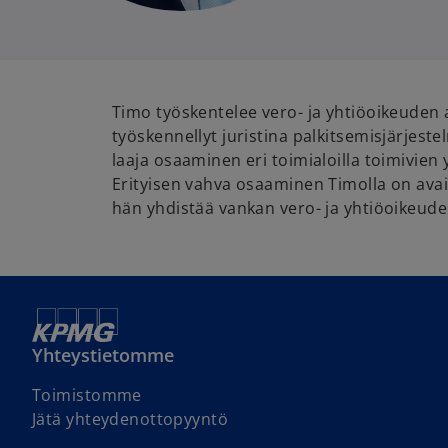
Timo työskentelee vero- ja yhtiöoikeuden 
työskennellyt juristina palkitsemisjärjest
laaja osaaminen eri toimialoilla toimivien
Erityisen vahva osaaminen Timolla on avai
hän yhdistää vankan vero- ja yhtiöoikeude
Yhteystietomme
o
Toimistomme
p
o
Jätä yhteydenottopyyntö
e
p