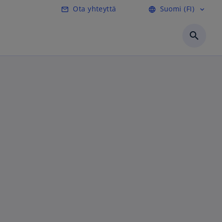
Ota yhteyttä
Suomi (FI)
mail_outline
language
expand_more
search