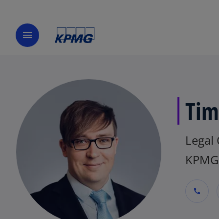
menu
Tim
Legal
KPMG 
call