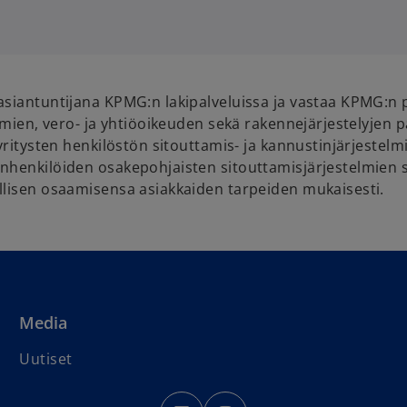
p
e
n
s
i
asiantuntijana KPMG:n lakipalveluissa ja vastaa KPMG:n 
n
elmien, vero- ja yhtiöoikeuden sekä rakennejärjestelyjen 
a
 yritysten henkilöstön sitouttamis- ja kannustinjärjestelm
n
nhenkilöiden osakepohjaisten sitouttamisjärjestelmien su
e
llisen osaamisensa asiakkaiden tarpeiden mukaisesti.
w
t
a
b
Media
Uutiset
o