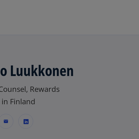
Skip to main content
o Luukkonen
 Counsel, Rewards
in Finland
mail
o