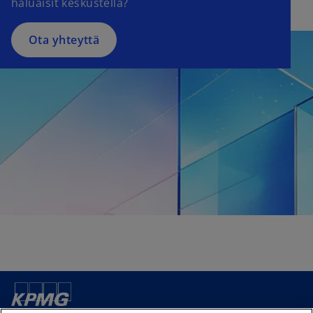
haluaisit keskustella?
Ota yhteyttä