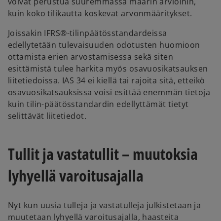
voivat perustua suuremmassa määrin arvioihin,
kuin koko tilikautta koskevat arvonmääritykset.
Joissakin IFRS®-tilinpäätösstandardeissa
edellytetään tulevaisuuden odotusten huomioon
ottamista erien arvostamisessa sekä siten
esittämistä tulee harkita myös osavuosikatsauksen
liitetiedoissa. IAS 34 ei kiellä tai rajoita sitä, etteikö
osavuosikatsauksissa voisi esittää enemmän tietoja
kuin tilin-päätösstandardin edellyttämät tietyt
selittävät liitetiedot.
Tullit ja vastatullit – muutoksia
lyhyellä varoitusajalla
Nyt kun uusia tulleja ja vastatulleja julkistetaan ja
muutetaan lyhyellä varoitusajalla, haasteita