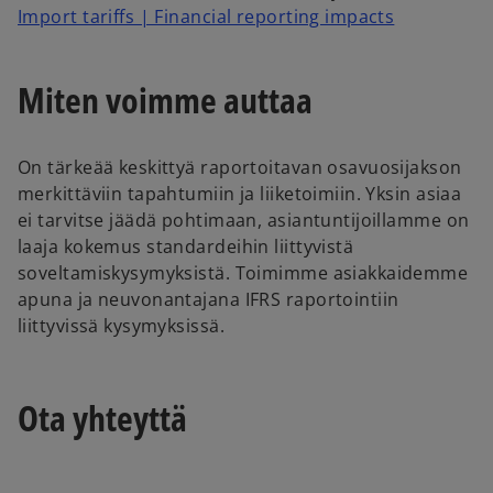
Import tariffs | Financial reporting impacts
Miten voimme auttaa
On tärkeää keskittyä raportoitavan osavuosijakson
merkittäviin tapahtumiin ja liiketoimiin. Yksin asiaa
ei tarvitse jäädä pohtimaan, asiantuntijoillamme on
laaja kokemus standardeihin liittyvistä
soveltamiskysymyksistä. Toimimme asiakkaidemme
apuna ja neuvonantajana IFRS raportointiin
liittyvissä kysymyksissä.
Ota yhteyttä