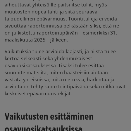
aiheuttavat yhteisöille paitsi itse tullit, myös
muutosten nopea tahti ja siitä seuraava
taloudellinen epävarmuus. Tuontitulleja ei voida
sivuuttaa raportoinnissa pelkästään siksi, että ne
on julkistettu raportointipäivän – esimerkiksi 31.
maaliskuuta 2025 – jälkeen.
Vaikutuksia tulee arvioida laajasti, ja niistä tulee
kertoa selkeästi sekä yhdenmukaisesti
osavuosikatsauksessa. Lisäksi tulee esittää
suunnitelmat siitä, miten haasteisiin aiotaan
vastata yhteisöissä, mitä oletuksia, harkintaa ja
arvioita on tehty raportointipäivänä sekä mitkä ovat
keskeiset epävarmuustekijät.
Vaikutusten esittäminen
osavuosikatsauksissa