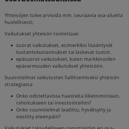
Yhteisöjen tulee arvioida mm. seuraavia osa-alueita
huolellisesti;
Vaikutukset yhteisön toimintaan
suorat vaikutukset, esimerkiksi lisääntyvät
tuotantokustannukset tai laskevat tuotot.
epäsuorat vaikutukset, kuten markkinoiden
epävarmuuden vaikutukset yhteisöön.
Suunnitelmat vaikutusten hallitsemiseksi yhteisön
strategiassa
Onko odotettavissa haasteita liiketoimintaan,
rahoitukseen tai investointeihin?
Onko suunnitelmat laadittu, hyväksytty ja
viestitty eteenpäin?
Vaikutukset taloudelliseen raportointiin eri osa-