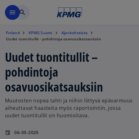
Skip to main content
menu
search
Finland
KPMG Suomi
Ajankohtaista
Uudet tuontitullit - pohdintoja osavuosikatsauksiin
Uudet tuontitullit –
pohdintoja
osavuosikatsauksiin
Muutosten nopea tahti ja niihin liittyvä epävarmuus
aiheuttavat haasteita myös raportointiin, jossa
uudet tuontitullit on huomioitava.
06-05-2025
event