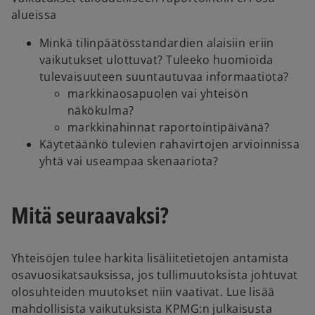
alueissa
Minkä tilinpäätösstandardien alaisiin eriin
vaikutukset ulottuvat? Tuleeko huomioida
tulevaisuuteen suuntautuvaa informaatiota?
markkinaosapuolen vai yhteisön
näkökulma?
markkinahinnat raportointipäivänä?
Käytetäänkö tulevien rahavirtojen arvioinnissa
yhtä vai useampaa skenaariota?
Mitä seuraavaksi?
Yhteisöjen tulee harkita lisäliitetietojen antamista
osavuosikatsauksissa, jos tullimuutoksista johtuvat
olosuhteiden muutokset niin vaativat. Lue lisää
mahdollisista vaikutuksista KPMG:n julkaisusta