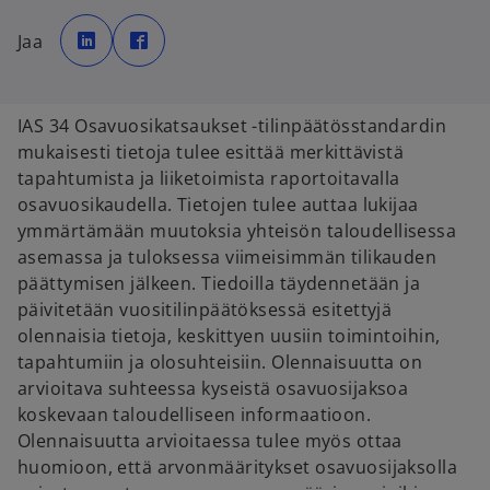
o
o
p
p
Jaa
e
e
n
n
s
s
i
i
n
n
a
a
IAS 34 Osavuosikatsaukset -tilinpäätösstandardin
n
n
e
e
mukaisesti tietoja tulee esittää merkittävistä
w
w
t
t
tapahtumista ja liiketoimista raportoitavalla
a
a
b
b
osavuosikaudella. Tietojen tulee auttaa lukijaa
ymmärtämään muutoksia yhteisön taloudellisessa
asemassa ja tuloksessa viimeisimmän tilikauden
päättymisen jälkeen. Tiedoilla täydennetään ja
päivitetään vuositilinpäätöksessä esitettyjä
olennaisia tietoja, keskittyen uusiin toimintoihin,
tapahtumiin ja olosuhteisiin. Olennaisuutta on
arvioitava suhteessa kyseistä osavuosijaksoa
koskevaan taloudelliseen informaatioon.
Olennaisuutta arvioitaessa tulee myös ottaa
huomioon, että arvonmääritykset osavuosijaksolla