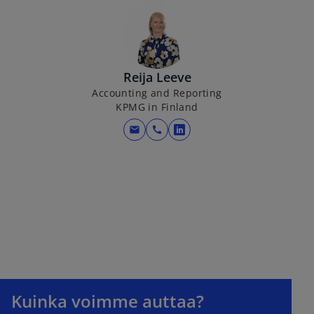
Reija Leeve
Accounting and Reporting
KPMG in Finland
mail
call
o
p
e
n
s
i
n
a
n
e
Kuinka voimme auttaa?
w